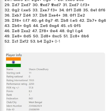
29.
♖
d7
♖
xd7
30.
♕
xd7
♕
xd7
31.
♖
xd7
♘
f3+
32.
♔
g2
♘
xe5
33.
♖
xe7
f3+
34.
♔
f1
♖
d8
35.
♔
e1
♔
f6
36.
♖
xb7
♖
d4
37.
♖
b8
♖
xe4+
38.
♔
f1
♖
e2
39.
♖
f8+
♘
f7
40.
g4
♔
g7
41.
♖
b8
♘
e5
42.
♖
b7+
♔
g6
43.
♖
b6+
♔
g5
44.
♖
e6
♔
xg4
45.
c5
♔
f5
46.
♖
e8
♖
xa2
47.
♖
f8+
♔
e4
48.
♔
g1
♘
g4
49.
♖
e8+
♔
d5
50.
♖
d8+
♔
xc5
51.
♖
c8+
♔
b6
52.
♖
c1
♖
xf2
53.
b4
♖
g2+
0-1