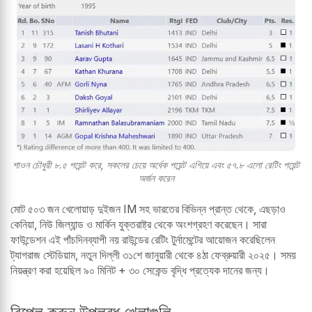
শাওন চৌধুরী ৮.৫ পয়েন্ট করে, সকলের চেয়ে অর্ধেক পয়েন্ট এগিয়ে এবং ৫৭.৮ এলো রেটিং পয়েন্ট
অর্জন করেন
মোট ৫০৩ জন খেলোয়াড় দুইজন IM সহ ভারতের বিভিন্ন প্রান্ত থেকে, এছড়াও
কেনিয়া, নিউ জিল্যান্ড ও মার্কিন যুক্তরাষ্ট্র থেকে অংশগ্রহণ করেছেন। সারা
ফাউন্ডেশন এই পাঁচদিনব্যাপী নয় রাউন্ডের রেটিং টুর্নামেন্টের আয়োজন করেছিলেন
ট্যাগরাজ স্টেডিয়াম, নতুন দিল্লী ৩১শে জানুয়ারী থেকে ৪ঠা ফেব্রুয়ারী ২০২৫। সময়
নিয়ন্ত্রণ করা হয়েছিল ৯০ মিনিট + ৩০ সেকেন্ড বৃদ্ধি প্রত্যেক দানের জন্য।
রিপ্লে করুন উপলব্ধ খেলাগুলি