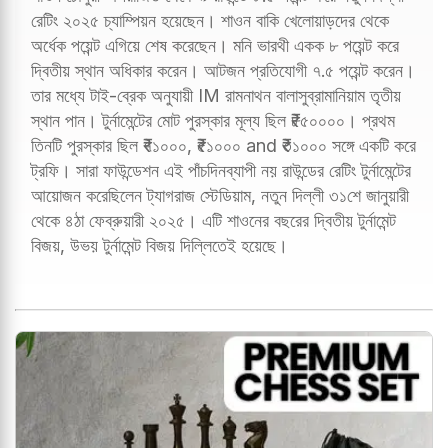
রেটিং ২০২৫ চ্যাম্পিয়ন হয়েছেন। শাওন বাকি খেলোয়াড়দের থেকে
অর্ধেক পয়েন্ট এগিয়ে শেষ করেছেন। মনি ভারথী একক ৮ পয়েন্ট করে
দ্বিতীয় স্থান অধিকার করেন। আটজন প্রতিযোগী ৭.৫ পয়েন্ট করেন।
তার মধ্যে টাই-ব্রেক অনুযায়ী IM রামনাথন বালাসুব্রামানিয়াম তৃতীয়
স্থান পান। টুর্নামেন্টের মোট পুরস্কার মূল্য ছিল ₹৮৫০০০০। প্রথম
তিনটি পুরস্কার ছিল ₹৭১০০০, ₹৫১০০০ and ₹৩১০০০ সঙ্গে একটি করে
ট্রফি। সারা ফাউন্ডেশন এই পাঁচদিনব্যাপী নয় রাউন্ডের রেটিং টুর্নামেন্টের
আয়োজন করেছিলেন ট্যাগরাজ স্টেডিয়াম, নতুন দিল্লী ৩১শে জানুয়ারী
থেকে ৪ঠা ফেব্রুয়ারী ২০২৫। এটি শাওনের বছরের দ্বিতীয় টুর্নামেন্ট
বিজয়, উভয় টুর্নামেন্ট বিজয় দিল্লিতেই হয়েছে।