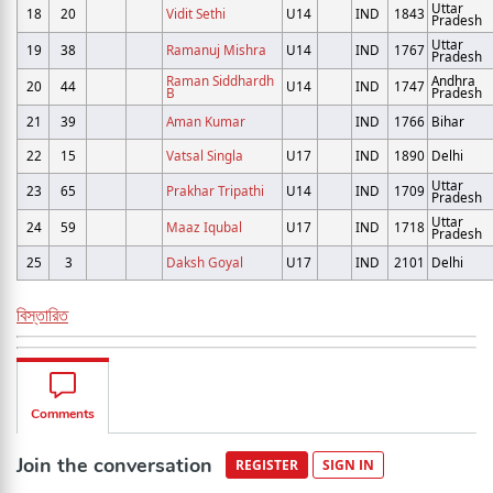
Uttar
18
20
Vidit Sethi
U14
IND
1843
Pradesh
Uttar
19
38
Ramanuj Mishra
U14
IND
1767
Pradesh
Raman Siddhardh
Andhra
20
44
U14
IND
1747
B
Pradesh
21
39
Aman Kumar
IND
1766
Bihar
22
15
Vatsal Singla
U17
IND
1890
Delhi
Uttar
23
65
Prakhar Tripathi
U14
IND
1709
Pradesh
Uttar
24
59
Maaz Iqubal
U17
IND
1718
Pradesh
25
3
Daksh Goyal
U17
IND
2101
Delhi
বিস্তারিত