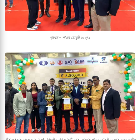
প্রথম - শাওন চৌধুরী ৮.৫/৯
শীর্ষ ৩ (বাম থেকে ডান দিক): দ্বিতীয় মনি ভারথী ৮/৯, প্রথম শাওন চৌধুরী ৮.৫/৯ এবং তৃতীয়