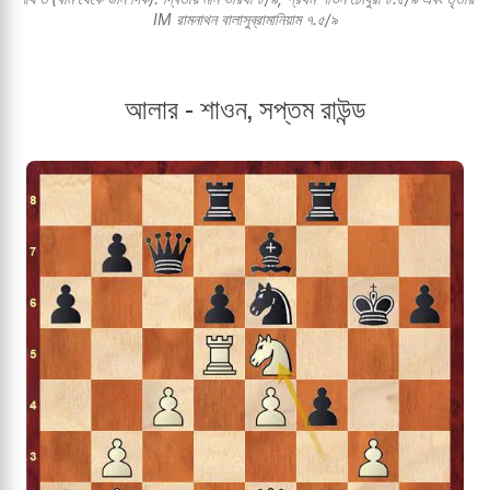
IM রামনাথন বালাসুব্রামানিয়াম ৭.৫/৯
আলার - শাওন, সপ্তম রাউন্ড