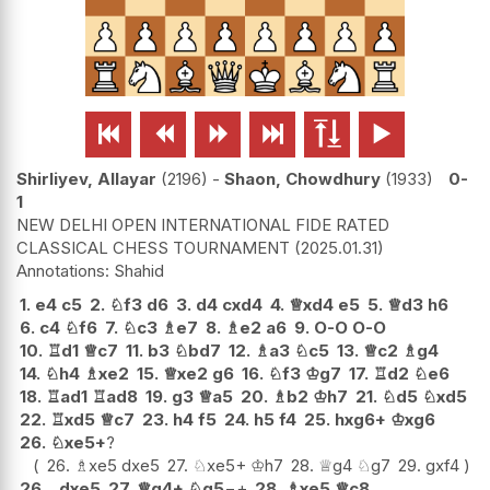






Shirliyev, Allayar
2196
-
Shaon, Chowdhury
1933
0-
1
NEW DELHI OPEN INTERNATIONAL FIDE RATED
CLASSICAL CHESS TOURNAMENT
2025.01.31
Shahid
1.
e4
c5
2.
♘
f3
d6
3.
d4
cxd4
4.
♕
xd4
e5
5.
♕
d3
h6
6.
c4
♘
f6
7.
♘
c3
♗
e7
8.
♗
e2
a6
9.
O-O
O-O
10.
♖
d1
♕
c7
11.
b3
♘
bd7
12.
♗
a3
♘
c5
13.
♕
c2
♗
g4
14.
♘
h4
♗
xe2
15.
♕
xe2
g6
16.
♘
f3
♔
g7
17.
♖
d2
♘
e6
18.
♖
ad1
♖
ad8
19.
g3
♕
a5
20.
♗
b2
♔
h7
21.
♘
d5
♘
xd5
22.
♖
xd5
♕
c7
23.
h4
f5
24.
h5
f4
25.
hxg6+
♔
xg6
26.
♘
xe5+
?
26.
♗
xe5
dxe5
27.
♘
xe5+
♔
h7
28.
♕
g4
♘
g7
29.
gxf4
26...
dxe5
27.
♕
g4+
♘
g5
−+
28.
♗
xe5
♕
c8