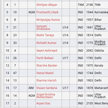
4
1
Shirliyev Allayar
TKM
2196
TKM
5
10
AGM
Prashanth J Naik
IND
1944
Karnatak
6
8
Mrityunjay Kumar
IND
1957
Bihar
Sanyam
Uttar
7
21
U14
IND
1841
Srivastava
Pradesh
8
23
Mahir Taneja
U14
IND
1814
Delhi
Madhya
9
33
Rishabh Kumar
U14
IND
1775
Pradesh
10
4
Swain Ashirwad
IND
2092
Odisha
11
26
Parth Belwal
U17
IND
1795
Delhi
12
7
Sharsha Backer
IND
1975
Kerala
13
47
Vatsal Makol
IND
1744
Delhi
14
13
Sharma Harish
IND
1903
Delhi
15
17
AIM
Vivaan Sardana
U17
IND
1878
Maharash
Gopal Krishna
Uttar
16
14
AGM
IND
1890
Maheshwari
Pradesh
17
2
Arpan Das
IND
2105
West Ben