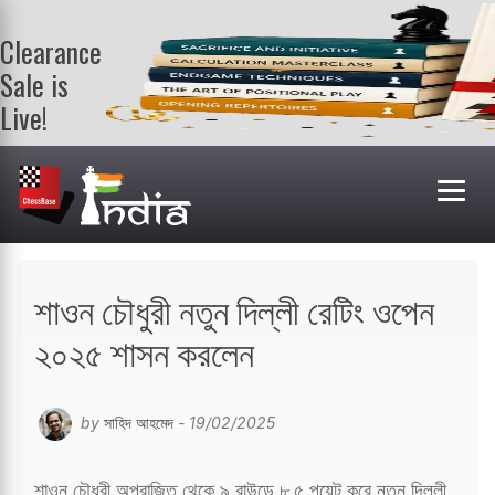
Clearance
Sale is
Live!
Get a FREE
book on
purchasing 2
or more
books. Valid
till 9th Aug.
Shop Books
শাওন চৌধুরী নতুন দিল্লী রেটিং ওপেন
২০২৫ শাসন করলেন
by
সাহিদ আহমেদ
- 19/02/2025
শাওন চৌধুরী অপরাজিত থেকে ৯ রাউন্ডে ৮.৫ পয়েন্ট করে নতুন দিল্লী