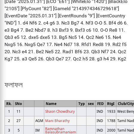
ফলাফল
Rk.
SNo
Name
Typ
sex
FED
RtgI
Club/City
1
11
Shaon Chowdhury
IND
1933
West Ben
2
27
AGM
Mani Bharathy
IND
1788
Tamil Na
Ramnathan
3
5
IM
IND
2000
Tamil Na
Balasubramaniam