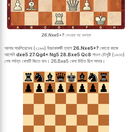
26.Nxe5+?
দেওয়ার পর অবস্থা
আলার সারলিয়েভের (২১৯৬) উচ্চাকাঙ্ক্ষী ত্যাগ
26.Nxe5+?
কোনো কাজে
আসেনি
dxe5 27.Qg4+ Ng5 28.Bxe5 Qc8
শাওন চৌধুরী (১৯৩৩)
শেষ পর্যন্ত খেলাটি জিতে যান। 26.Bxe5 খেলা উচিত ছিল সাদার।