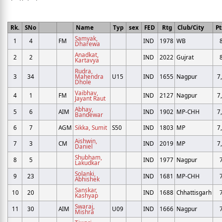
Rk.
SNo
Name
Typ
sex
FED
Rtg
Club/City
Pt
Samyak,
1
4
FM
IND
1978
WB
Dharewa
Anadkat,
2
2
IND
2022
Gujrat
Kartavya
Rudra,
3
34
Mahendra
U15
IND
1655
Nagpur
7
Dhole
Vaibhav,
4
1
FM
IND
2127
Nagpur
7
Jayant Raut
Abhay,
5
6
AIM
IND
1902
MP-CHH
7
Bandewar
6
7
AGM
Sikka, Sumit
S50
IND
1803
MP
7
Aishwin,
7
3
CM
IND
2019
MP
7
Daniel
Shubham,
8
5
IND
1977
Nagpur
Lakudkar
Solanki,
9
23
IND
1681
MP-CHH
Abhishek
Sanskar,
10
20
IND
1688
Chhattisgarh
Kashyap
Swaraj,
11
30
AIM
U09
IND
1666
Nagpur
Mishra