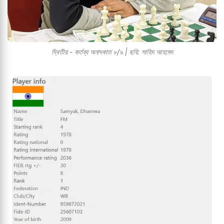
দ্বিতীয় - কর্তব্য অনাদকাত ৮/৯ | ছবি: সাহিদ আহমেদ