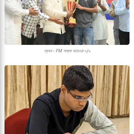
প্রথম - FM সম্যক ধারেওয়া ৮/৯