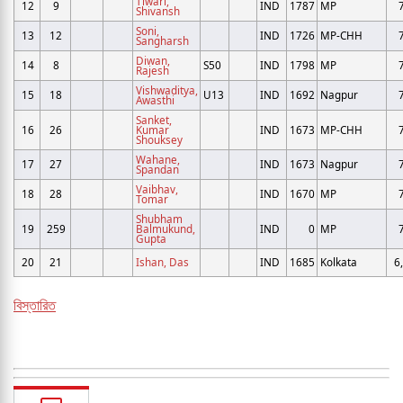
Tiwari,
12
9
IND
1787
MP
Shivansh
Soni,
13
12
IND
1726
MP-CHH
Sangharsh
Diwan,
14
8
S50
IND
1798
MP
Rajesh
Vishwaditya,
15
18
U13
IND
1692
Nagpur
Awasthi
Sanket,
16
26
Kumar
IND
1673
MP-CHH
Shouksey
Wahane,
17
27
IND
1673
Nagpur
Spandan
Vaibhav,
18
28
IND
1670
MP
Tomar
Shubham
19
259
Balmukund,
IND
0
MP
Gupta
20
21
Ishan, Das
IND
1685
Kolkata
6
বিস্তারিত