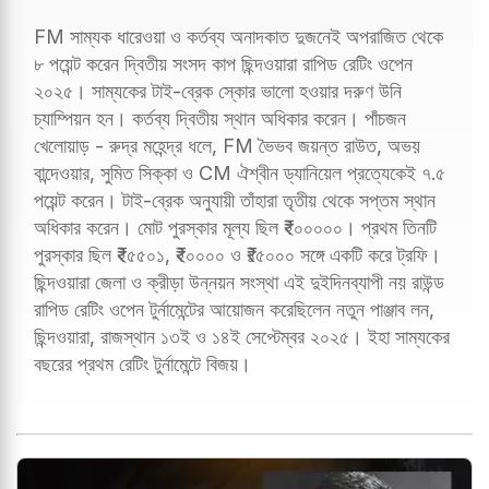
FM সাম্যক ধারেওয়া ও কর্তব্য অনাদকাত দুজনেই অপরাজিত থেকে
৮ পয়েন্ট করেন দ্বিতীয় সংসদ কাপ ছিন্দওয়ারা রাপিড রেটিং ওপেন
২০২৫। সাম্যকের টাই-ব্রেক স্কোর ভালো হওয়ার দরুণ উনি
চ্যাম্পিয়ন হন। কর্তব্য দ্বিতীয় স্থান অধিকার করেন। পাঁচজন
খেলোয়াড় - রুদ্র মহেন্দ্র ধলে, FM ভৈভব জয়ন্ত রাউত, অভয়
বান্দেওয়ার, সুমিত সিক্কা ও CM ঐশ্বীন ড্যানিয়েল প্রত্যেকেই ৭.৫
পয়েন্ট করেন। টাই-ব্রেক অনুযায়ী তাঁহারা তৃতীয় থেকে সপ্তম স্থান
অধিকার করেন। মোট পুরস্কার মূল্য ছিল ₹২০০০০০। প্রথম তিনটি
পুরস্কার ছিল ₹২৫৫০১, ₹২০০০০ ও ₹১৫০০০ সঙ্গে একটি করে ট্রফি।
ছিন্দওয়ারা জেলা ও ক্রীড়া উন্নয়ন সংস্থা এই দুইদিনব্যাপী নয় রাউন্ড
রাপিড রেটিং ওপেন টুর্নামেন্টের আয়োজন করেছিলেন নতুন পাঞ্জাব লন,
ছিন্দওয়ারা, রাজস্থান ১৩ই ও ১৪ই সেপ্টেম্বর ২০২৫। ইহা সাম্যকের
বছরের প্রথম রেটিং টুর্নামেন্টে বিজয়।