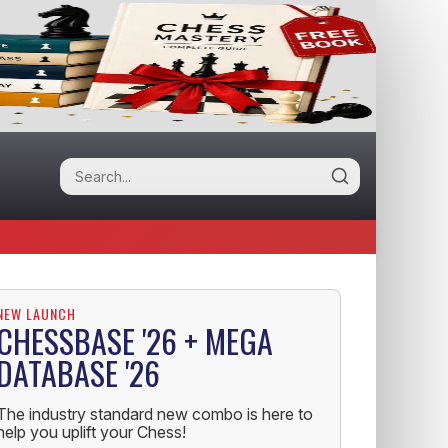
NEW LAUNCH
CHESSBASE '26 + MEGA
DATABASE '26
The industry standard new combo is here to
help you uplift your Chess!