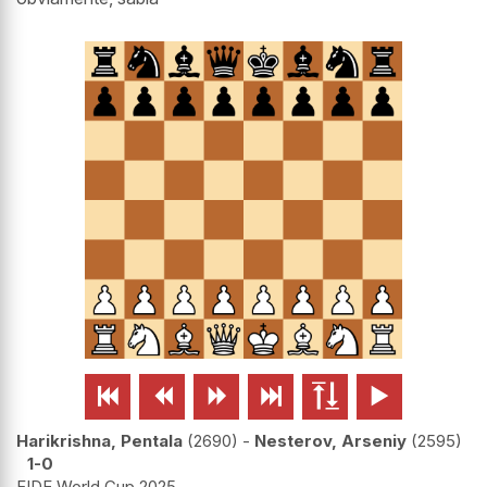






Harikrishna, Pentala
2690
-
Nesterov, Arseniy
2595
1-0
FIDE World Cup 2025