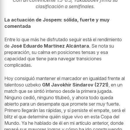
Con un convincente 1.5–0.5, Yakubboev firma su
clasificación a semifinales.
La actuación de Jospem: sólida, fuerte y muy
comentada
Entre lo que más he disfrutado seguir está el rendimiento
de
José Eduardo Martínez Alcántara
. Se nota su
preparación, su calma en posiciones tensas y esa
capacidad que tiene para navegar transiciones
complicadas.
Hoy consiguió mantener el marcador en igualdad frente al
talentoso uzbeko
GM Javokhir Sindarov (2721)
, en un
match que se sintió intenso desde la primera jugada.
Ninguno cedió, ninguno titubeó, y ahora todo queda
abierto para un desempate que promete ser muy fuerte.
Primero llegarán las rápidas, y si persiste el empate, será el
blitz el que determine quién sigue vivo en esta Copa del
Mundo. Ya he hablado de él en mi artículo anterior, donde
repasé sus mayores logros y cómo ha ido construyendo,