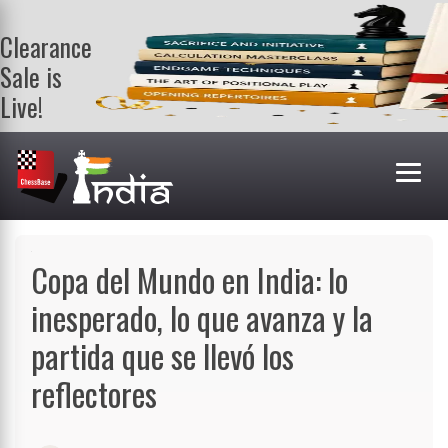
Clearance
Sale is
Live!
Get a FREE
book on
purchasing 2
or more
books. Valid
till 9th Aug.
Shop Books
Copa del Mundo en India: lo
inesperado, lo que avanza y la
partida que se llevó los
reflectores