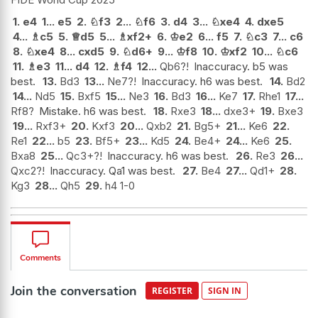
1.
e4
1...
e5
2.
♘
f3
2...
♘
f6
3.
d4
3...
♘
xe4
4.
dxe5
4...
♗
c5
5.
♕
d5
5...
♗
xf2+
6.
♔
e2
6...
f5
7.
♘
c3
7...
c6
8.
♘
xe4
8...
cxd5
9.
♘
d6+
9...
♔
f8
10.
♔
xf2
10...
♘
c6
11.
♗
e3
11...
d4
12.
♗
f4
12...
Qb6?!
Inaccuracy. b5 was
best.
13.
Bd3
13...
Ne7?!
Inaccuracy. h6 was best.
14.
Bd2
14...
Nd5
15.
Bxf5
15...
Ne3
16.
Bd3
16...
Ke7
17.
Rhe1
17...
Rf8?
Mistake. h6 was best.
18.
Rxe3
18...
dxe3+
19.
Bxe3
19...
Rxf3+
20.
Kxf3
20...
Qxb2
21.
Bg5+
21...
Ke6
22.
Re1
22...
b5
23.
Bf5+
23...
Kd5
24.
Be4+
24...
Ke6
25.
Bxa8
25...
Qc3+?!
Inaccuracy. h6 was best.
26.
Re3
26...
Qxc2?!
Inaccuracy. Qa1 was best.
27.
Be4
27...
Qd1+
28.
Kg3
28...
Qh5
29.
h4 1-0