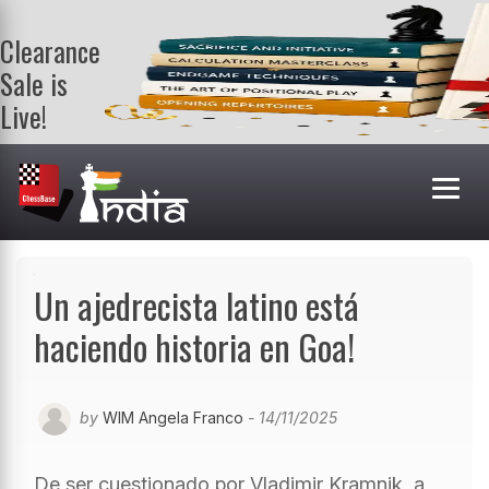
Clearance
Sale is
Live!
Get a FREE
book on
purchasing 2
or more
books. Valid
till 9th Aug.
Shop Books
Un ajedrecista latino está
haciendo historia en Goa!
by
WIM Angela Franco
- 14/11/2025
De ser cuestionado por Vladimir Kramnik, a