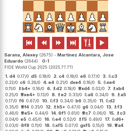






Sarana, Alexey
2675
-
Martinez Alcantara, Jose
Eduardo
2644
0-1
FIDE World Cup 2025
2025.??.??
1.
d4
0.17/0
d5
0.18/0
2.
c4
0.18/0
e6
0.17/0
3.
♘
c3
0.22/0
c6
0.26/0
4.
e4
0.21/0
dxe4
0.16/0
5.
♘
xe4
0.11/0
♗
b4+
0.16/0
6.
♗
d2
0.18/0
♕
xd4
0.02/0
7.
♗
xb4
0.25/0
♕
xe4+
0.13/0
8.
♗
e2
0.33/0
♘
a6
0.34/0
9.
♗
a5
0.17/0
f6
0.67/0
10.
♘
f3
0.34/0
b6
0.35/0
11.
♘
d2
0.35/0
♕
f4
0.31/0
12.
♗
h5+
0.47/0
g6
0.04/0
13.
♗
f3
0.46/0
♕
e5+
0.44/0
14.
♔
f1
0.61/0
♕
c7
0.06/0
15.
♗
c3
0.04/0
e5
0.45/0
16.
♘
e4
0.52/0
♗
f5
0.49/0
17.
♘
d6+
0.03/0
♔
f8
0.11/0
18.
♘
xf5
0.07/0
gxf5
0.15/0
19.
♕
a4