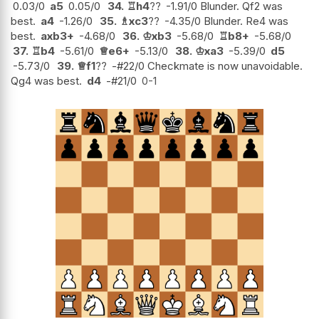
0.03/0
a5
0.05/0
34.
♖
h4
??
-1.91/0 Blunder. Qf2 was
best.
a4
-1.26/0
35.
♗
xc3
??
-4.35/0 Blunder. Re4 was
best.
axb3+
-4.68/0
36.
♔
xb3
-5.68/0
♖
b8+
-5.68/0
37.
♖
b4
-5.61/0
♕
e6+
-5.13/0
38.
♔
xa3
-5.39/0
d5
-5.73/0
39.
♕
f1
??
-#22/0 Checkmate is now unavoidable.
Qg4 was best.
d4
-#21/0
0-1