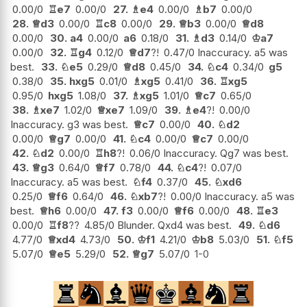
0.00/0
♖
e7
0.00/0
27.
♗
e4
0.00/0
♗
b7
0.00/0
28.
♕
d3
0.00/0
♖
c8
0.00/0
29.
♕
b3
0.00/0
♕
d8
0.00/0
30.
a4
0.00/0
a6
0.18/0
31.
♗
d3
0.14/0
♔
a7
0.00/0
32.
♖
g4
0.12/0
♕
d7
?!
0.47/0 Inaccuracy. a5 was
best.
33.
♘
e5
0.29/0
♕
d8
0.45/0
34.
♘
c4
0.34/0
g5
0.38/0
35.
hxg5
0.01/0
♗
xg5
0.41/0
36.
♖
xg5
0.95/0
hxg5
1.08/0
37.
♗
xg5
1.01/0
♕
c7
0.65/0
38.
♗
xe7
1.02/0
♕
xe7
1.09/0
39.
♗
e4
?!
0.00/0
Inaccuracy. g3 was best.
♕
c7
0.00/0
40.
♘
d2
0.00/0
♕
g7
0.00/0
41.
♘
c4
0.00/0
♕
c7
0.00/0
42.
♘
d2
0.00/0
♖
h8
?!
0.06/0 Inaccuracy. Qg7 was best.
43.
♕
g3
0.64/0
♕
f7
0.78/0
44.
♘
c4
?!
0.07/0
Inaccuracy. a5 was best.
♘
f4
0.37/0
45.
♘
xd6
0.25/0
♕
f6
0.64/0
46.
♘
xb7
?!
0.00/0 Inaccuracy. a5 was
best.
♕
h6
0.00/0
47.
f3
0.00/0
♕
f6
0.00/0
48.
♖
e3
0.00/0
♖
f8
??
4.85/0 Blunder. Qxd4 was best.
49.
♘
d6
4.77/0
♕
xd4
4.73/0
50.
♔
f1
4.21/0
♔
b8
5.03/0
51.
♘
f5
5.07/0
♕
e5
5.29/0
52.
♕
g7
5.07/0
1-0