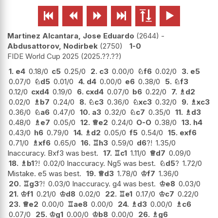






Martinez Alcantara, Jose Eduardo
2644
-
Abdusattorov, Nodirbek
2750
1-0
FIDE World Cup 2025
2025.??.??
1.
e4
0.18/0
c5
0.25/0
2.
c3
0.00/0
♘
f6
0.02/0
3.
e5
0.07/0
♘
d5
0.01/0
4.
d4
0.00/0
e6
0.38/0
5.
♘
f3
0.12/0
cxd4
0.19/0
6.
cxd4
0.07/0
b6
0.22/0
7.
♗
d2
0.02/0
♗
b7
0.24/0
8.
♘
c3
0.36/0
♘
xc3
0.32/0
9.
♗
xc3
0.36/0
♘
a6
0.47/0
10.
a3
0.32/0
♘
c7
0.35/0
11.
♗
d3
0.48/0
♗
e7
0.05/0
12.
♕
e2
0.24/0
O-O
0.38/0
13.
h4
0.43/0
h6
0.79/0
14.
♗
d2
0.05/0
f5
0.54/0
15.
exf6
0.71/0
♗
xf6
0.65/0
16.
♖
h3
0.59/0
d6
?!
1.35/0
Inaccuracy. Bxf3 was best.
17.
♖
c1
1.11/0
♕
d7
0.09/0
18.
♗
b1
?!
0.02/0 Inaccuracy. Ng5 was best.
♘
d5
?
1.72/0
Mistake. e5 was best.
19.
♕
d3
1.78/0
♔
f7
1.36/0
20.
♖
g3
?!
0.03/0 Inaccuracy. g4 was best.
♔
e8
0.03/0
21.
♔
f1
0.21/0
♔
d8
0.02/0
22.
♖
e1
0.17/0
♔
c7
0.22/0
23.
♕
e2
0.00/0
♖
ae8
0.00/0
24.
♗
d3
0.00/0
♗
c6
0.07/0
25.
♔
g1
0.00/0
♔
b8
0.00/0
26.
♗
g6