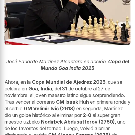
José Eduardo Martínez Alcántara en acción.
Copa del
Mundo Goa India 2025
Ahora, en la
Copa Mundial de Ajedrez 2025
, que se
celebra en
Goa, India
, del 31 de octubre al 27 de
noviembre, el joven maestro latino sigue sorprendiendo.
Tras vencer al coreano
CM Isaak Huh
en primera ronda y
al serbio
GM Velimir Ivić (2618)
en segunda, Martínez
dio un golpe histórico al eliminar por
2-0
al super gran
maestro uzbeko
Nodirbek Abdusattorov (2750)
, uno
de los favoritos del torneo. Luego, volvió a brillar
eliminando al serbio
GM Alexey Sarana (2675)
sin