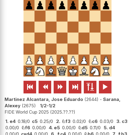






Martinez Alcantara, Jose Eduardo
2644
-
Sarana,
Alexey
2675
1/2-1/2
FIDE World Cup 2025
2025.??.??
1.
e4
0.18/0
c5
0.25/0
2.
♘
f3
0.02/0
♘
c6
0.03/0
3.
c3
0.00/0
♘
f6
0.00/0
4.
e5
0.00/0
♘
d5
0.11/0
5.
d4
0.00/0
cxd4
0.00/0
6.
♗
c4
0.00/0
♘
b6
0.00/0
7.
♗
b3