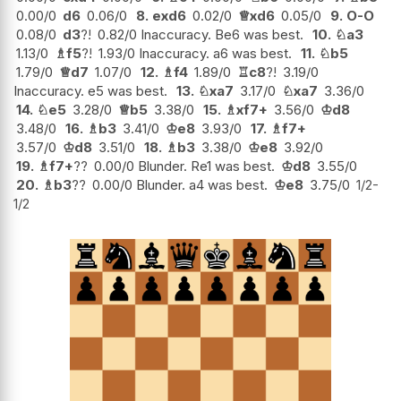
0.00/0
d6
0.06/0
8.
exd6
0.02/0
♕
xd6
0.05/0
9.
O-O
0.08/0
d3
?!
0.82/0 Inaccuracy. Be6 was best.
10.
♘
a3
1.13/0
♗
f5
?!
1.93/0 Inaccuracy. a6 was best.
11.
♘
b5
1.79/0
♕
d7
1.07/0
12.
♗
f4
1.89/0
♖
c8
?!
3.19/0
Inaccuracy. e5 was best.
13.
♘
xa7
3.17/0
♘
xa7
3.36/0
14.
♘
e5
3.28/0
♕
b5
3.38/0
15.
♗
xf7+
3.56/0
♔
d8
3.48/0
16.
♗
b3
3.41/0
♔
e8
3.93/0
17.
♗
f7+
3.57/0
♔
d8
3.51/0
18.
♗
b3
3.38/0
♔
e8
3.92/0
19.
♗
f7+
??
0.00/0 Blunder. Re1 was best.
♔
d8
3.55/0
20.
♗
b3
??
0.00/0 Blunder. a4 was best.
♔
e8
3.75/0
1/2-
1/2