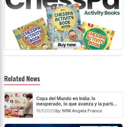
Related News
Copa del Mundo en India: lo
inesperado, lo que avanza y la partida
que se llevó los reflectores
18/11/2025
by WIM Angela Franco