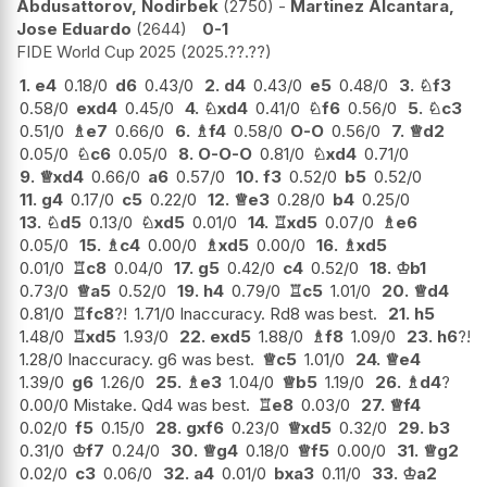
Abdusattorov, Nodirbek
2750
-
Martinez Alcantara,
Jose Eduardo
2644
0-1
FIDE World Cup 2025
2025.??.??
1.
e4
0.18/0
d6
0.43/0
2.
d4
0.43/0
e5
0.48/0
3.
♘
f3
0.58/0
exd4
0.45/0
4.
♘
xd4
0.41/0
♘
f6
0.56/0
5.
♘
c3
0.51/0
♗
e7
0.66/0
6.
♗
f4
0.58/0
O-O
0.56/0
7.
♕
d2
0.05/0
♘
c6
0.05/0
8.
O-O-O
0.81/0
♘
xd4
0.71/0
9.
♕
xd4
0.66/0
a6
0.57/0
10.
f3
0.52/0
b5
0.52/0
11.
g4
0.17/0
c5
0.22/0
12.
♕
e3
0.28/0
b4
0.25/0
13.
♘
d5
0.13/0
♘
xd5
0.01/0
14.
♖
xd5
0.07/0
♗
e6
0.05/0
15.
♗
c4
0.00/0
♗
xd5
0.00/0
16.
♗
xd5
0.01/0
♖
c8
0.04/0
17.
g5
0.42/0
c4
0.52/0
18.
♔
b1
0.73/0
♕
a5
0.52/0
19.
h4
0.79/0
♖
c5
1.01/0
20.
♕
d4
0.81/0
♖
fc8
?!
1.71/0 Inaccuracy. Rd8 was best.
21.
h5
1.48/0
♖
xd5
1.93/0
22.
exd5
1.88/0
♗
f8
1.09/0
23.
h6
?!
1.28/0 Inaccuracy. g6 was best.
♕
c5
1.01/0
24.
♕
e4
1.39/0
g6
1.26/0
25.
♗
e3
1.04/0
♕
b5
1.19/0
26.
♗
d4
?
0.00/0 Mistake. Qd4 was best.
♖
e8
0.03/0
27.
♕
f4
0.02/0
f5
0.15/0
28.
gxf6
0.23/0
♕
xd5
0.32/0
29.
b3
0.31/0
♔
f7
0.24/0
30.
♕
g4
0.18/0
♕
f5
0.00/0
31.
♕
g2
0.02/0
c3
0.06/0
32.
a4
0.01/0
bxa3
0.11/0
33.
♔
a2