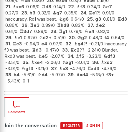
0.09/0
♘
c5
0.18/0
20.
♕
xc6
0.13/0
♕
xc6
0.15/0
21.
♗
xc6
0.06/0
♖
d8
0.14/0
22.
♗
f3
0.24/0
♘
e7
0.27/0
23.
b3
0.32/0
♔
g7
0.35/0
24.
♖
e1
?!
0.91/0
Inaccuracy. Rd1 was best.
♘
g6
0.64/0
25.
g3
0.81/0
♖
d3
0.86/0
26.
♖
e3
0.89/0
♖
hd8
0.83/0
27.
♗
e2
0.61/0
♖
3d7
0.89/0
28.
♖
g1
0.79/0
♘
e4
0.82/0
29.
♗
e1
0.92/0
♘
d2+
0.51/0
30.
♔
g2
0.48/0
f4
0.64/0
31.
♖
c3
-0.94/0
e4
0.97/0
32.
♗
g4
?!
-0.31/0 Inaccuracy.
f3 was best.
♖
d3
-0.47/0
33.
♖
c2
??
-2.24/0 Blunder.
Rxd3 was best.
♘
e5
-2.07/0
34.
♗
f5
-3.23/0
♘
df3
-3.51/0
35.
♗
xe4
-3.06/0
♘
xg1
-3.01/0
36.
♗
xd3
-3.91/0
♘
gf3
-3.11/0
37.
♗
c3
-4.76/0
♖
xd3
-4.79/0
38.
b4
-5.61/0
♘
d4
-5.97/0
39.
♗
xd4
-5.18/0
f3+
-5.43/0
0-1