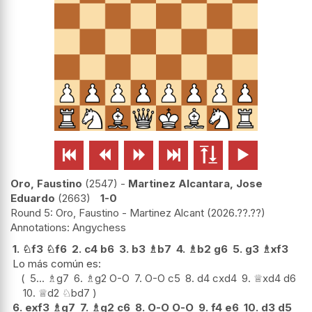






Oro, Faustino
2547
-
Martinez Alcantara, Jose
Eduardo
2663
1-0
Round 5: Oro, Faustino - Martinez Alcant
2026.??.??
Angychess
1.
♘
f3
♘
f6
2.
c4
b6
3.
b3
♗
b7
4.
♗
b2
g6
5.
g3
♗
xf3
Lo más común es:
5...
♗
g7
6.
♗
g2
O-O
7.
O-O
c5
8.
d4
cxd4
9.
♕
xd4
d6
10.
♕
d2
♘
bd7
6.
exf3
♗
g7
7.
♗
g2
c6
8.
O-O
O-O
9.
f4
e6
10.
d3
d5