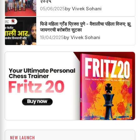
२०२५
05/06/2025
by Vivek Sohani
फिडे महिला ग्रँड प्रिक्स पुणे - वैशालीचा पहिला विजय; झु
जायनरची बरोबरीत सुटका
19/04/2025
by Vivek Sohani
NEW LAUNCH