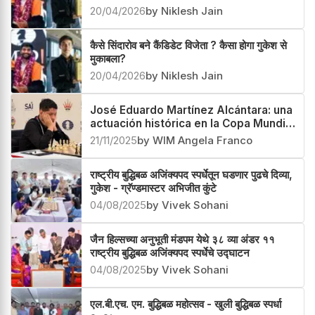
20/04/2026
by Niklesh Jain
कैसे सिंदारोव बने कैंडिडेट विजेता ? कैसा होगा गुकेश से
मुकाबला?
20/04/2026
by Niklesh Jain
José Eduardo Martínez Alcántara: una
actuación histórica en la Copa Mundial
de Goa
21/11/2025
by WIM Angela Franco
राष्ट्रीय बुद्धिबळ अजिंक्यपद स्पर्धेतून घडणार पुढचे दिव्या,
गुकेश - ग्रॅण्डमास्टर अभिजीत कुंटे
04/08/2025
by Vivek Sohani
जैन हिल्सच्या अनुभूती मंडपम येथे ३८ व्या अंडर ११
राष्ट्रीय बुद्धिबळ अजिंक्यपद स्पर्धेचे उद्घाटन
04/08/2025
by Vivek Sohani
एल.बी.एच. एम. बुद्धिबळ महोत्सव - खुली बुद्धिबळ स्पर्धा