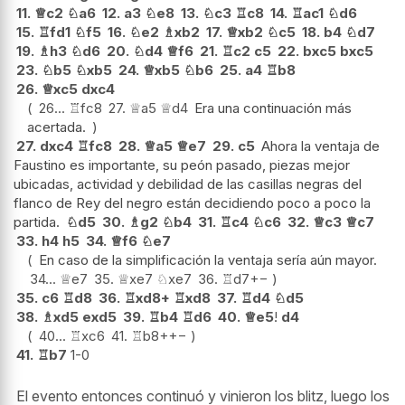
11.
♕
c2
♘
a6
12.
a3
♘
e8
13.
♘
c3
♖
c8
14.
♖
ac1
♘
d6
15.
♖
fd1
♘
f5
16.
♘
e2
♗
xb2
17.
♕
xb2
♘
c5
18.
b4
♘
d7
19.
♗
h3
♘
d6
20.
♘
d4
♕
f6
21.
♖
c2
c5
22.
bxc5
bxc5
23.
♘
b5
♘
xb5
24.
♕
xb5
♘
b6
25.
a4
♖
b8
26.
♕
xc5
dxc4
26...
♖
fc8
27.
♕
a5
♕
d4
Era una continuación más
acertada.
27.
dxc4
♖
fc8
28.
♕
a5
♕
e7
29.
c5
Ahora la ventaja de
Faustino es importante, su peón pasado, piezas mejor
ubicadas, actividad y debilidad de las casillas negras del
flanco de Rey del negro están decidiendo poco a poco la
partida.
♘
d5
30.
♗
g2
♘
b4
31.
♖
c4
♘
c6
32.
♕
c3
♕
c7
33.
h4
h5
34.
♕
f6
♘
e7
En caso de la simplificación la ventaja sería aún mayor.
34...
♕
e7
35.
♕
xe7
♘
xe7
36.
♖
d7
+−
35.
c6
♖
d8
36.
♖
xd8+
♖
xd8
37.
♖
d4
♘
d5
38.
♗
xd5
exd5
39.
♖
b4
♖
d6
40.
♕
e5
!
d4
40...
♖
xc6
41.
♖
b8+
+−
41.
♖
b7
1-0
El evento entonces continuó y vinieron los blitz, luego los