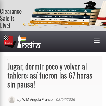
Clearance
Sale is
Live!
Get a FREE
book on
purchasing 2
or more
books. Valid
till 9th Aug.
Shop Books
Jugar, dormir poco y volver al
tablero: así fueron las 67 horas
sin pausa!
by
WIM Angela Franco
- 02/07/2026