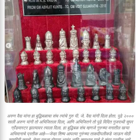
अरुण वैद्य यांना हा बुद्धिबळाचा संच त्यांचे गुरु पी. जे. वैद्य यांनी दिला होता. पुढे २०००
साली अरुण यांनी तो अभिजितला दिला, आणि अभिजितने तो पुढे विदित गुजराथी सुपर
ग्रँडमास्टर झाल्यावर त्याला दिला. हा बुद्धिबळ संच म्हणजे गुरुच्या मनातील खऱ्या
अभिमानाचे प्रतीक आहे—जेव्हा शिष्य आपल्या गुरुंच्या ताकदीपलीकडे जाऊन मोठी
कामगिरी करतो, तेव्हा गुरुला होणारा आनंद आणि समाधान याचे हे सुंदर प्रतीक आहे.