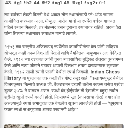
43.
♗
g1
♗
h2
44.
♕
f2
♗
xg1
45.
♕
xg1
♗
xg2+
0-1
त्या वर्षाच्या शेवटी दिल्ली येथे अव्वल तीन स्थानांसाठी प्ले-ऑफ सामना
आयोजित करण्यात आला. मॅन्युएल आरोन यांनी या स्पर्धेत वर्चस्व गाजवत
पहिले स्थान मिळवले, तर मोहम्मद हसन दुसऱ्या स्थानावर राहिले. अरुण वैद्य
यांना तिसऱ्या स्थानावर समाधान मानावे लागले.
१९७३ च्या राष्ट्रीय अजिंक्यपद स्पर्धेतील कामगिरीनंतर वैद्य यांनी सक्रिय
खेळातून काही काळ विश्रांती घेतली आणि वैयक्तिक आयुष्यावर लक्ष केंद्रित
केले. १९८० च्या दशकात त्यांनी पुन्हा व्यावसायिक बुद्धिबळ क्षेत्रात पुनरागमन
केले आणि नव्या जोमाने पटावर आपली विलक्षण क्षमता दाखवण्यास सुरुवात
केली. १९८२ साली त्यांनी पलनी येथील स्पर्धा जिंकली.
Indian Chess
History
या पुस्तकात एक गमतीशीर गोष्ट नमूद आहे: “कलायमपुथूर येथील
विजयकुमार मिल्सचे अध्यक्ष जी. वेंकटरामन दरवर्षी बक्षीस रक्कम तसेच प्रवेश
शुल्क २५% ने वाढवत असत. स्पर्धा बंद होईपर्यंत ती देशातील बहुदा सर्वात
श्रीमंत खुली स्पर्धा बनली होती. मिल्समध्ये सूत (कापसाचा दोरा) तयार होत
असल्यामुळे स्पर्धा सभागृहात एक वेगळीच सूचना लावलेली होती — ‘धूम्रपान
फक्त स्पर्धा सभागृहाच्या आतच परवानगी आहे!’”