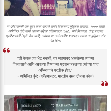
या फोटोमागची एक सुंदर कथा म्हणजे समोर दिसणाऱ्या बुद्धिबळ संचाची. २००० साली
अभिजित कुंटे यांनी आपला पहिला ग्रँडमास्टर (GM) नॉर्म मिळवला, तेव्हा त्यांच्या
प्रशिक्षकांनी (श्री. वैद्य यांनी) त्यांच्या या उल्लेखनीय यशाबद्दल त्यांना तो बुद्धिबळ संच
भेट दिला.
“ती केवळ एक भेट नव्हती, तर माझ्यावर असलेल्या त्यांच्या
विश्वासाचे आणि आपल्या शिष्याच्या प्रवासाबद्दलच्या त्यांच्या शांत
अभिमानाचे प्रतीक होते.”
- अभिजित कुंटे (ग्रँडमास्टर, भारतीय वूमन टीमचा कोच)