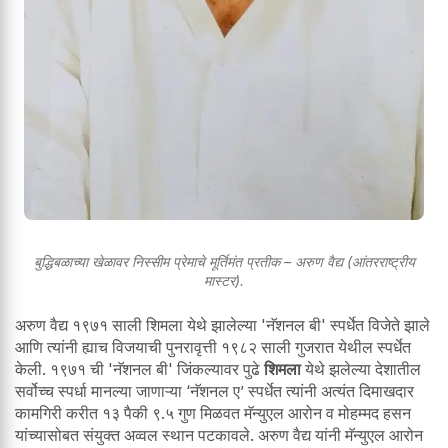
बुद्धिबळाच्या खेळावर निस्सीम प्रेमाचे मूर्तिमंत प्रतीक – अरुण वैद्य (आंतरराष्ट्रीय
मास्टर).
अरुण वैद्य १९७१ साली शिमला येथे झालेल्या 'नॅशनल बी' स्पर्धेत विजेते झाले
आणि त्यांनी ह्याच विजयाची पुनरावृत्ती १९८२ साली गुजरात येथील स्पर्धेत
केली. १९७१ ची 'नॅशनल बी' जिंकल्यावर पुढे
शिमला
येथे झलेल्या देशातील
सर्वोच्च स्पर्धा मानल्या जाणाऱ्या ‘नॅशनल ए’ स्पर्धेत त्यांनी अत्यंत दिमाखदार
कामगिरी करीत १३ पैकी ९.५ गुण मिळवत मॅन्युएल आरोन व मोहम्मद हसन
यांच्यासोबत संयुक्त अव्वल स्थान पटकावले. अरुण वैद्य यांनी मॅन्युएल आरोन