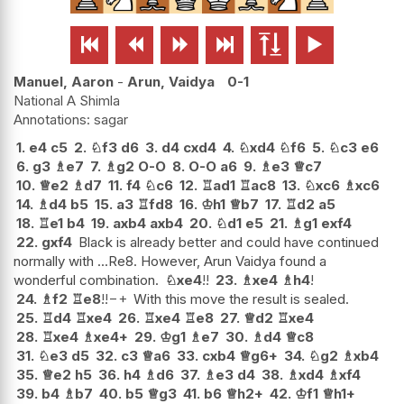






Manuel, Aaron
-
Arun, Vaidya
0-1
National A Shimla
sagar
1.
e4
c5
2.
♘
f3
d6
3.
d4
cxd4
4.
♘
xd4
♘
f6
5.
♘
c3
e6
6.
g3
♗
e7
7.
♗
g2
O-O
8.
O-O
a6
9.
♗
e3
♕
c7
10.
♕
e2
♗
d7
11.
f4
♘
c6
12.
♖
ad1
♖
ac8
13.
♘
xc6
♗
xc6
14.
♗
d4
b5
15.
a3
♖
fd8
16.
♔
h1
♕
b7
17.
♖
d2
a5
18.
♖
e1
b4
19.
axb4
axb4
20.
♘
d1
e5
21.
♗
g1
exf4
22.
gxf4
Black is already better and could have continued
normally with ...Re8. However, Arun Vaidya found a
wonderful combination.
♘
xe4
!!
23.
♗
xe4
♗
h4
!
24.
♗
f2
♖
e8
!!
−+
With this move the result is sealed.
25.
♖
d4
♖
xe4
26.
♖
xe4
♖
e8
27.
♕
d2
♖
xe4
28.
♖
xe4
♗
xe4+
29.
♔
g1
♗
e7
30.
♗
d4
♕
c8
31.
♘
e3
d5
32.
c3
♕
a6
33.
cxb4
♕
g6+
34.
♘
g2
♗
xb4
35.
♕
e2
h5
36.
h4
♗
d6
37.
♗
e3
d4
38.
♗
xd4
♗
xf4
39.
b4
♗
b7
40.
b5
♕
g3
41.
b6
♕
h2+
42.
♔
f1
♕
h1+