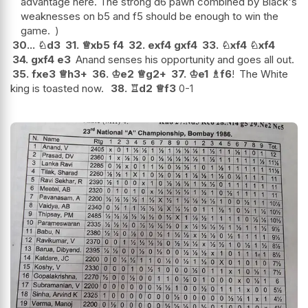
advantage here. The strong d6 pawn combined by Black's
weaknesses on b5 and f5 should be enough to win the
game.
30...
♘
d3
31.
♕
xb5
f4
32.
exf4
gxf4
33.
♘
xf4
♘
xf4
34.
gxf4
e3
Anand senses his opportunity and goes all out.
35.
fxe3
♕
h3+
36.
♔
e2
♕
g2+
37.
♔
e1
♗
f6
!
The White
king is toasted now.
38.
♖
d2
♕
f3
0-1