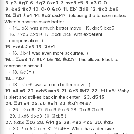
5.
g3
♗
g7
6.
♗
g2
♘
xc3
7.
bxc3
c5
8.
e3
O-O
9.
♘
e2
♕
c7
10.
O-O
♘
c6
11.
♖
b1
♖
d8
12.
♕
c2
♗
e6
13.
♖
d1
♗
c4
14.
♗
a3
cxd4
?
Releasing the tension makes
White's position much better.
14...
b6
!
was a much better move.
15.
dxc5
bxc5
16.
♗
xc5
♖
xd1+
17.
♖
xd1
♖
c8
with excellent
compensation.
15.
cxd4
♘
a5
16.
♖
dc1
16.
♗
b4
!
was even more accurate.
16...
♖
ac8
17.
♗
b4
b5
18.
♕
d2
?!
This allows Black to
reorganize himself.
18.
♘
c3
±
18...
♘
b7
18...
♘
c6
!
was a much better move.
19.
a4
a6
20.
axb5
axb5
21.
♘
c3
♕
d7
22.
♗
f1
e5
!
Vishy
is alert and strikes back in the center.
23.
d5
f5
24.
♖
d1
e4
25.
d6
♗
xf1
26.
♔
xf1
♔
h8
?
26...
♘
xd6
!
27.
♕
xd6
♕
xd6
28.
♖
xd6
♖
xd6
29.
♗
xd6
♗
xc3
30.
♖
xb5
27.
♘
d5
!
♖
c6
28.
♘
f4
g5
29.
♘
e2
♘
c5
30.
♕
d5
30.
♗
xc5
♖
xc5
31.
♕
b4
+−
White has a decisive