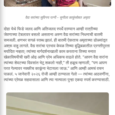
वैद्य सरांच्या सुविनय पत्नी - सुनीला काकुंसोबत अमृता
दोहा येथे फिडे जलद आणि अतिजलद स्पर्धे दरम्यान आम्ही रात्रीच्या
जेवणाच्या टेबलावर बसलो असताना अरुण वैद्य सरांच्या निधनाची बातमी
समजली. क्षणभर सगळं स्तब्ध झालं. ही बातमी ऐकताच अमृताच्या डोळ्यांतून
अश्रू वाहू लागले. वैद्य सरांचा प्रभाव केवळ तिच्या बुद्धिबळातील प्रगतीपुरता
मर्यादित नव्हता; त्यांच्या मार्गदर्शनाखाली काम करताना तिच्या मनात
खेळाविषयीची खरी ओढ आणि प्रेम अधिकच वाढले होते. “आपण वैद्य सरांना
त्यांच्या शेवटच्या दिवसांत भेटू शकलो नाही,” ती हळूच म्हणाली, “पण आपण
परत गेल्यावर नक्कीच काकूंना भेटायला जाऊ.” आणि आम्ही आमचं वचन
पाळलं. ५ जानेवारी २०२६ रोजी आम्ही ठाण्याला गेलो — त्यांच्या आठवणींना,
त्यांच्या प्रेमळ सहवासाला आणि त्या नात्याला पुन्हा एकदा स्पर्श करण्यासाठी.