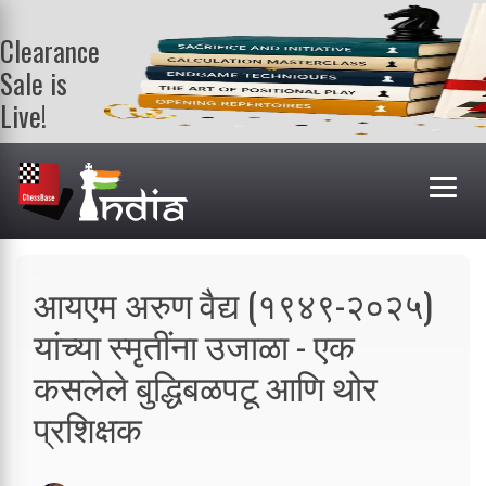
Clearance
Sale is
Live!
Get a FREE
book on
purchasing 2
or more
books. Valid
till 9th Aug.
Shop Books
आयएम अरुण वैद्य (१९४९-२०२५)
यांच्या स्मृतींना उजाळा - एक
कसलेले बुद्धिबळपटू आणि थोर
प्रशिक्षक