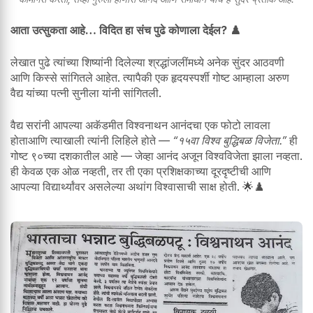
आता उत्सुकता आहे… विदित हा संच पुढे कोणाला देईल? ♟️
लेखात पुढे त्यांच्या शिष्यांनी दिलेल्या श्रद्धांजलींमध्ये अनेक सुंदर आठवणी
आणि किस्से सांगितले आहेत. त्यापैकी एक हृदयस्पर्शी गोष्ट आम्हाला अरुण
वैद्य यांच्या पत्नी सुनीला यांनी सांगितली.
वैद्य सरांनी आपल्या अकॅडमीत विश्वनाथन आनंदचा एक फोटो लावला
होताआणि त्याखाली त्यांनी लिहिले होते —
“१५वा विश्व बुद्धिबळ विजेता.”
ही
गोष्ट ९०च्या दशकातील आहे — जेव्हा आनंद अजून विश्वविजेता झाला नव्हता.
ही केवळ एक ओळ नव्हती, तर ती एका प्रशिक्षकाच्या दूरदृष्टीची आणि
आपल्या विद्यार्थ्यांवर असलेल्या अथांग विश्वासाची साक्ष होती. 🌟♟️