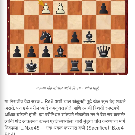
काळ्या मोहऱ्यांचाल आणि विजय - शोधा पाहू!
या स्थितीत वैद्य सरळ ...Re8 अशी चाल खेळूनही पुढे खेळ सुरू ठेवू शकले
असते. पण e4 वरील प्यादे कमकुवत होते आणि त्यांची स्थिती स्पष्टपणे
अधिक चांगली होती. ह्या परीस्थित शांतपणे खेळतील तर ते वैद्य सर कसले!
त्यांनी थेट आक्रमण करून प्रतिस्पर्ध्याला चारी मुंड्या चीत करण्याचा मार्ग
निवडला! ...Nxe4!! — एक थक्क करणारा बळी (Sacrifice)! Bxe4
Bh4!