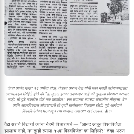
जेव्हा आनंद फक्त १२ वर्षांचा होता, तेव्हाच अरुण वैद्य यांनी एका मराठी वर्तमानपत्रात
त्याच्याबद्दल लिहिले होते की “हा मुलगा इतका तडफदार आहे की तुम्हाला विश्वास बसणार
नाही. तो पुढे नक्कीच मोठं नाव कमावेल.” त्या वयातच त्याच्या खेळातील तीव्रता, वेग
आणि आत्मविश्वास ओळखणारी ही दृष्टी खरोखरच विलक्षण होती. पुढे आनंदाने
विश्वविजेतेपद पटकावून त्या शब्दांना अक्षरशः खरं ठरवलं. ♟️✨
वैद्य सरांचे विद्यार्थी त्यांना नेहमी विचारायचे — “आनंद अजून विश्वविजेता
झालाच नाही, मग तुम्ही त्याला १५वा विश्वविजेता का लिहिलं?” तेव्हा अरुण