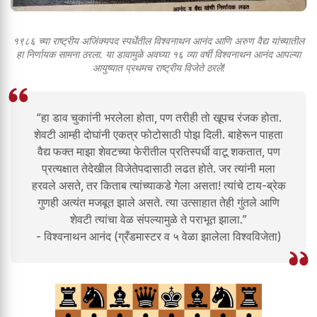
१९८६ च्या राष्ट्रीय अजिंक्यपद स्पर्धेतील विश्वनाथन आनंद आणि अरुण वैद्य यांच्यातील
हा निर्णायक सामना ठरला. या डावामुळे अवघ्या १६ व्या वर्षी विश्वनाथन आनंद आपल्या
आयुष्यात प्रथमच राष्ट्रीय विजेते ठरले!
“हा डाव चुकाांनी भरलेला होता, पण तरीही तो खूपच रंजक होता.
शेवटी आम्ही दोघांनी एकत्र फोटोसाठी पोझ दिली. बाहेरून पाहता
वैद्य फक्त माझा शेवटच्या फेरीतील प्रतिस्पर्धी वाटू शकतात, पण
प्रत्यक्षात तेदेखील विजेतेपदासाठी लढत होते. जर त्यांनी मला
हरवले असते, तर किताब त्यांच्याकडे गेला असता! त्यांचे टाय-ब्रेक
गुणही अत्यंत मजबूत झाले असते. त्या उत्साहात तेही गुंतले आणि
शेवटी त्यांचा वेळ संपल्यामुळे ते पराभूत झाला.”
- विश्वनाथन आनंद (ग्रँडमास्टर व ५ वेळा झालेला विश्वविजेता)