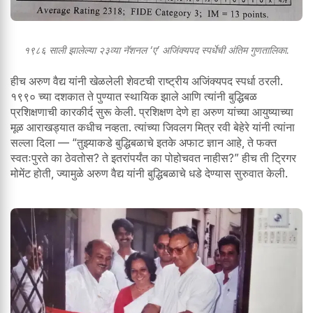
१९८६ साली झालेल्या २३व्या नॅशनल ‘ए’ अजिंक्यपद स्पर्धेची अंतिम गुणतालिका.
हीच अरुण वैद्य यांनी खेळलेली शेवटची राष्ट्रीय अजिंक्यपद स्पर्धा ठरली.
१९९० च्या दशकात ते पुण्यात स्थायिक झाले आणि त्यांनी बुद्धिबळ
प्रशिक्षणाची कारकीर्द सुरू केली. प्रशिक्षण देणे हा अरुण यांच्या आयुष्याच्या
मूळ आराखड्यात कधीच नव्हता. त्यांच्या जिवलग मित्र रवी बेहेरे यांनी त्यांना
सल्ला दिला — “तुझ्याकडे बुद्धिबळाचे इतके अफाट ज्ञान आहे, ते फक्त
स्वतःपुरते का ठेवतोस? ते इतरांपर्यंत का पोहोचवत नाहीस?” हीच ती ट्रिगर
मोमेंट होती, ज्यामुळे अरुण वैद्य यांनी बुद्धिबळाचे धडे देण्यास सुरुवात केली.