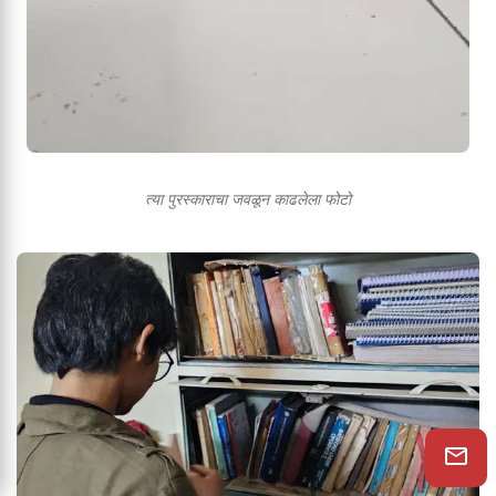
त्या पुरस्काराचा जवळून काढलेला फोटो