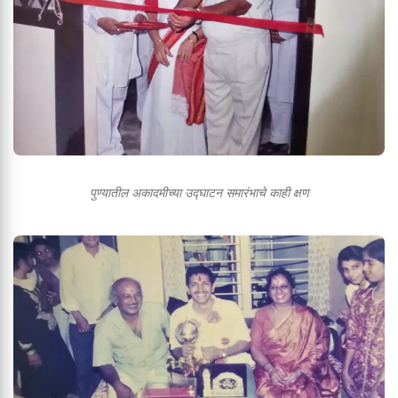
पुण्यातील अकादमीच्या उद्घाटन समारंभाचे काही क्षण