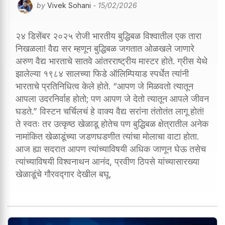
by
Vivek Sohani
- 15/02/2026
२४ डिसेंबर २०२५ रोजी भारतीय बुद्धिबळ विश्वातील एक तारा
निखळला! वैद्य सर म्हणून बुद्धिबळ जगतात ओळखले जाणारे
अरुण वैद्य भारताचे सातवे आंतरराष्ट्रीय मास्टर होते. ग्रीस येथे
झालेल्या १९८४ सालच्या फिडे ऑलिम्पियाड स्पर्धेत त्यांनी
भारताचे प्रतिनिधित्व केले होते. “आपण जे मिळवतो त्यातून
आपला उदरनिर्वाह होतो; पण आपण जे देतो त्यातून आपले जीवन
घडते.” विस्टन चर्चिलचं हे वाक्य वैद्य सरांना तंतोतंत लागू होतं!
ते स्वतः तर उत्कृष्ठ खेळाडू होतेच पण बुद्धिबळ क्षेत्रातील अनेक
नामांकित खेळाडूंच्या जडणघडणीत त्यांचा मोलाचा वाटा होता.
आज ह्या सदरात आपण त्यांच्याविषयी अधिक जाणून घेऊ तसेच
त्यांच्याविषयी विश्वनाथन आनंद, प्रवीण ठिपसे यांच्यासारख्या
खेळाडूंचे गौरवद्गार देखील बघू.