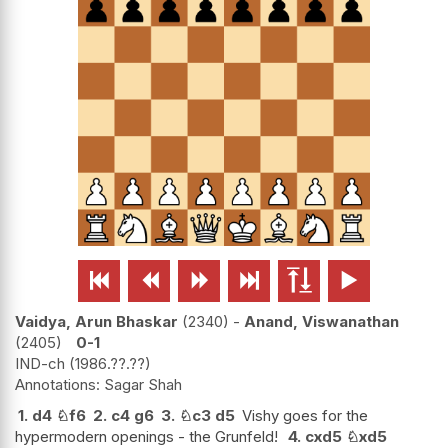






Vaidya, Arun Bhaskar
2340
-
Anand, Viswanathan
2405
0-1
IND-ch
1986.??.??
Sagar Shah
1.
d4
♘
f6
2.
c4
g6
3.
♘
c3
d5
Vishy goes for the
hypermodern openings - the Grunfeld!
4.
cxd5
♘
xd5