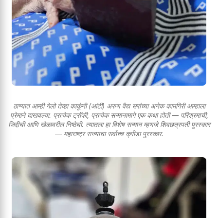
ठाण्यात आम्ही गेलो तेव्हा काकूंनी (आंटी) अरुण वैद्य सरांच्या अनेक कामगिरी आम्हाला
प्रेमाने दाखवल्या. प्रत्येक ट्रॉफी, प्रत्येक सन्मानामागे एक कथा होती — परिश्रमाची,
जिद्दीची आणि खेळावरील निष्ठेची. त्यातला हा विशेष सन्मान म्हणजे शिवछत्रपती पुरस्कार
— महाराष्ट्र राज्याचा सर्वोच्च क्रीडा पुरस्कार.