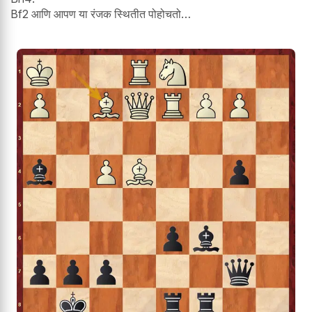
Bf2 आणि आपण या रंजक स्थितीत पोहोचतो…