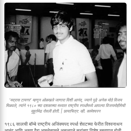
‘मद्रास टायगर’ म्हणून ओळखले जाणारा विशी आनंद, ज्याने पुढे अनेक मोठे विजय
मिळवले, त्यांने १९८० च्या दशकाच्या मध्यात राष्ट्रीय स्पर्धांमध्ये आपल्या विजयमोहीमेची
मुहूर्तमेढ रोवली होती. | छायाचित्र: व्ही. कामेश्वरन
१९८६ सालची बॉम्बे राष्ट्रीय अजिंक्यपद स्पर्धा शेवटच्या फेरीत विश्वनाथन
आनंद आणि अरुण वैद्य आमनेसामने असल्याने सरांच्या विशेष स्मरणात होती.