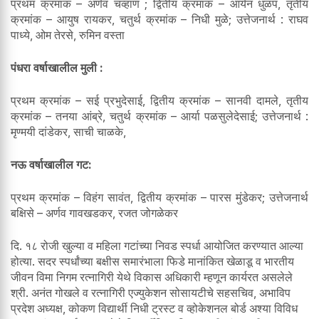
प्रथम क्रमांक – अर्णव चव्हाण ; द्वितीय क्रमांक – आर्यन धुळप, तृतीय
क्रमांक – आयुष रायकर, चतुर्थ क्रमांक – निधी मुळे; उत्तेजनार्थ : राघव
पाध्ये, ओम तेरसे, रु‍मिन वस्ता
पंधरा वर्षाखालील मुली :
प्रथम क्रमांक – सई प्रभुदेसाई, द्वितीय क्रमांक – सानवी दामले, तृतीय
क्रमांक – तनया आंब्रे, चतुर्थ क्रमांक – आर्या पळसुलेदेसाई; उत्तेजनार्थ :
मृण्मयी दांडेकर, साची चाळके,
नऊ वर्षाखालील गट:
प्रथम क्रमांक – विहंग सावंत, द्वितीय क्रमांक – पारस मुंडेकर; उत्तेजनार्थ
बक्षिसे – अर्णव गावखडकर, रजत जोगळेकर
दि. १८ रोजी खुल्या व महिला गटांच्या निवड स्पर्धा आयोजित करण्यात आल्या
होत्या. सदर स्पर्धांच्या बक्षीस समारंभाला फिडे मानांकित खेळाडू व भारतीय
जीवन विमा निगम रत्नागिरी येथे विकास अधिकारी म्हणून कार्यरत असलेले
श्री. अनंत गोखले व रत्नागिरी एज्युकेशन सोसायटीचे सहसचिव, अभाविप
प्रदेश अध्यक्ष, कोकण विद्यार्थी निधी ट्रस्ट व व्होकेशनल बोर्ड अश्या विविध