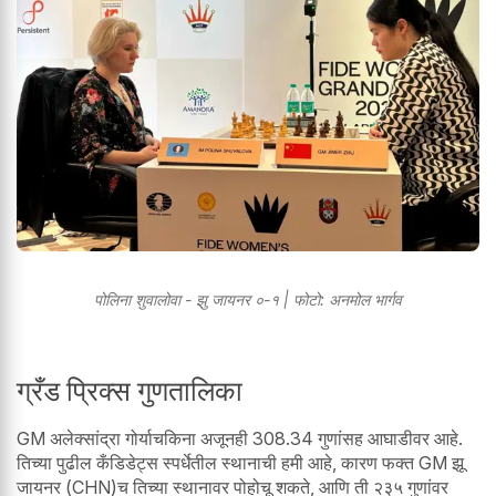
पोलिना शुवालोवा - झु जायनर ०-१ | फोटो: अनमोल भार्गव
ग्रँड प्रिक्स गुणतालिका
GM अलेक्सांद्रा गोर्याचकिना अजूनही 308.34 गुणांसह आघाडीवर आहे.
तिच्या पुढील कँडिडेट्स स्पर्धेतील स्थानाची हमी आहे, कारण फक्त GM झू
जायनर (CHN)च तिच्या स्थानावर पोहोचू शकते, आणि ती २३५ गुणांवर