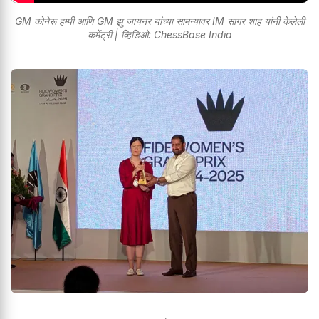
GM कोनेरू हम्पी आणि GM झु जायनर यांच्या सामन्यावर IM सागर शाह यांनी केलेली
कमेंट्री | व्हिडिओ: ChessBase India