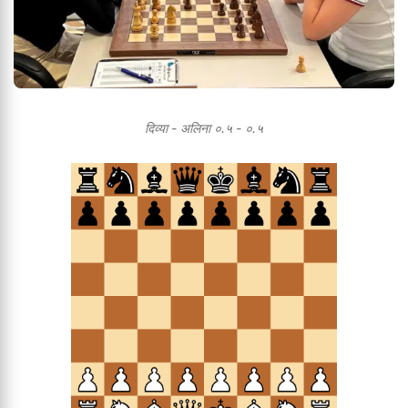
दिव्या - अलिना ०.५ - ०.५