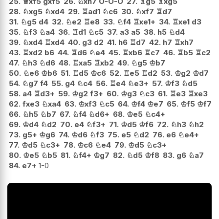
25.
♕
xf5
gxf5
26.
♘
xh7
O-O-O
27.
♗
g5
♗
xg5
28.
♘
xg5
♘
xd4
29.
♖
ad1
♘
c6
30.
♘
xf7
♖
d7
31.
♘
g5
d4
32.
♘
e2
♖
e8
33.
♘
f4
♖
xe1+
34.
♖
xe1
d3
35.
♘
f3
♘
a4
36.
♖
d1
♘
c5
37.
a3
a5
38.
h5
♘
d4
39.
♘
xd4
♖
xd4
40.
g3
d2
41.
h6
♖
d7
42.
h7
♖
xh7
43.
♖
xd2
b6
44.
♖
d6
♘
e4
45.
♖
xb6
♖
c7
46.
♖
b5
♖
c2
47.
♘
h3
♘
d6
48.
♖
xa5
♖
xb2
49.
♘
g5
♔
b7
50.
♘
e6
♔
b6
51.
♖
d5
♔
c6
52.
♖
e5
♖
d2
53.
♔
g2
♔
d7
54.
♘
g7
f4
55.
g4
♘
c4
56.
♖
e4
♘
e3+
57.
♔
f3
♘
d5
58.
a4
♖
d3+
59.
♔
g2
f3+
60.
♔
g3
♘
c3
61.
♖
e3
♖
xe3
62.
fxe3
♘
xa4
63.
♔
xf3
♘
c5
64.
♔
f4
♔
e7
65.
♔
f5
♔
f7
66.
♘
h5
♘
b7
67.
♘
f4
♘
d6+
68.
♔
e5
♘
c4+
69.
♔
d4
♘
d2
70.
e4
♘
f3+
71.
♔
d5
♔
f6
72.
♘
h3
♘
h2
73.
g5+
♔
g6
74.
♔
d6
♘
f3
75.
e5
♘
d2
76.
e6
♘
e4+
77.
♔
d5
♘
c3+
78.
♔
c6
♘
e4
79.
♔
d5
♘
c3+
80.
♔
e5
♘
b5
81.
♘
f4+
♔
g7
82.
♘
d5
♔
f8
83.
g6
♘
a7
84.
e7+
1-0