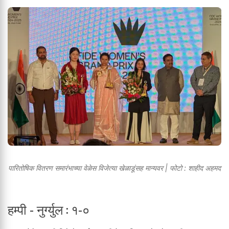
पारितोषिक वितरण समारंभाच्या वेळेस विजेत्या खेळाडूंसह मान्यवर | फोटो : शाहीद अहमद
हम्पी - नुर्ग्युल : १-०