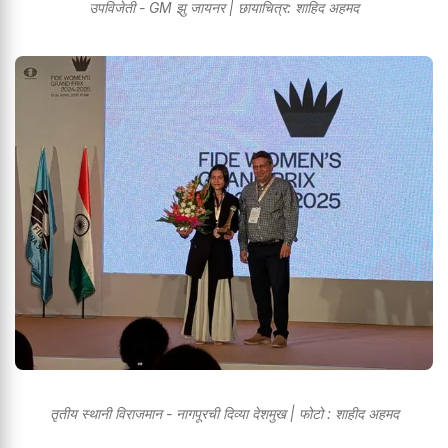
उपविजेती - GM झु जायनर | छायाचित्र: शाहिद अहमद
तृतीय स्थानी विराजमान - नागपूरची दिव्या देशमुख | फोटो : शाहीद अहमद