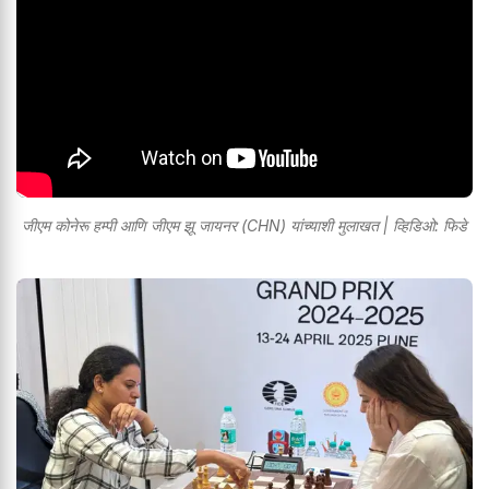
जीएम कोनेरू हम्पी आणि जीएम झू जायनर (CHN) यांच्याशी मुलाखत | व्हिडिओ: फिडे