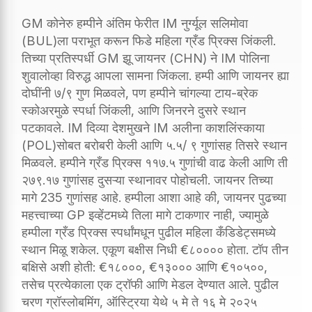
GM कोनेरु हम्पीने अंतिम फेरीत IM नुर्ग्यूल सलिमोवा
(BUL)ला पराभूत करून फिडे महिला ग्रँड प्रिक्स जिंकली.
तिच्या प्रतिस्पर्धी GM झू जायनर (CHN) ने IM पोलिना
शुवालोव्हा विरुद्ध आपला सामना जिंकला. हम्पी आणि जायनर ह्या
दोघींनी ७/९ गुण मिळवले, पण हम्पीने चांगल्या टाय-ब्रेक
स्कोअरमुळे स्पर्धा जिंकली, आणि जिनरने दुसरे स्थान
पटकावले. IM दिव्या देशमुखने IM अलीना काशलिंस्काया
(POL)सोबत बरोबरी केली आणि ५.५/ ९ गुणांसह तिसरे स्थान
मिळवले. हम्पीने ग्रँड प्रिक्स ११७.५ गुणांची वाढ केली आणि ती
२७९.१७ गुणांसह दुसऱ्या स्थानावर पोहोचली. जायनर तिच्या
मागे 235 गुणांसह आहे. हम्पीला आशा आहे की, जायनर पुढच्या
महत्त्वाच्या GP इव्हेंटमध्ये तिला मागे टाकणार नाही, ज्यामुळे
हम्पीला ग्रँड प्रिक्स स्पर्धांमधून पुढील महिला कँडिडेट्समध्ये
स्थान मिळू शकेल. एकूण बक्षीस निधी €८०००० होता. टॉप तीन
बक्षिसे अशी होती: €१८०००, €१३००० आणि €१०५००,
तसेच प्रत्येकाला एक ट्रॉफी आणि मेडल देण्यात आले. पुढील
चरण ग्रॉस्लोबमिंग, ऑस्ट्रिया येथे ५ मे ते १६ मे २०२५