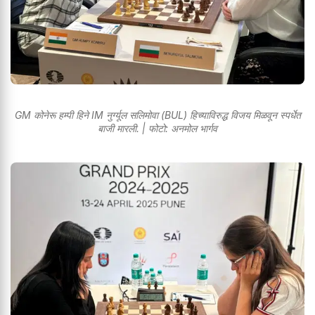
GM कोनेरू हम्पी हिने IM नुर्ग्यूल सलिमोवा (BUL) हिच्याविरुद्ध विजय मिळवून स्पर्धेत
बाजी मारली. | फोटो: अनमोल भार्गव