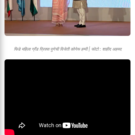
फिडे महिला ग्रँड प्रिक्स पुणेची विजेती कोनेरू हम्पी | फोटो : शाहीद अहमद