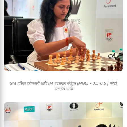
GM हरिका द्रोणवली आणि IM बटख्याग मंगंतुुल (MGL) - 0.5-0.5 | फोटो:
अनमोल भार्गव