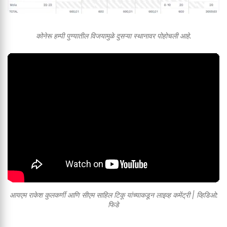
कोनेरू हम्पी पुण्यातील विजयामुळे दुसऱ्या स्थानावर पोहोचली आहे.
आयएम राकेश कुलकर्णी आणि सीएम साहिल टिकू यांच्याकडून लाइव्ह कमेंट्री | व्हिडिओ:
फिडे