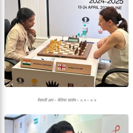
वैशाली आर - मेलिया सलोम - ०.५ - ०.५