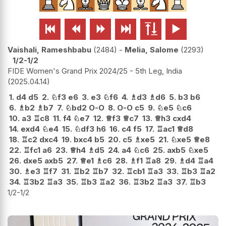






Vaishali, Rameshbabu
2484
-
Melia, Salome
2293
1/2-1/2
FIDE Women's Grand Prix 2024/25 - 5th Leg, India
2025.04.14
1.
d4
d5
2.
♘
f3
e6
3.
e3
♘
f6
4.
♗
d3
♗
d6
5.
b3
b6
6.
♗
b2
♗
b7
7.
♘
bd2
O-O
8.
O-O
c5
9.
♘
e5
♘
c6
10.
a3
♖
c8
11.
f4
♘
e7
12.
♕
f3
♕
c7
13.
♕
h3
cxd4
14.
exd4
♘
e4
15.
♘
df3
h6
16.
c4
f5
17.
♖
ac1
♕
d8
18.
♖
c2
dxc4
19.
bxc4
b5
20.
c5
♗
xe5
21.
♘
xe5
♕
e8
22.
♖
fc1
a6
23.
♕
h4
♗
d5
24.
a4
♘
c6
25.
axb5
♘
xe5
26.
dxe5
axb5
27.
♕
e1
♗
c6
28.
♗
f1
♖
a8
29.
♗
d4
♖
a4
30.
♗
e3
♖
f7
31.
♖
b2
♖
b7
32.
♖
cb1
♖
a3
33.
♖
b3
♖
a2
34.
♖
3b2
♖
a3
35.
♖
b3
♖
a2
36.
♖
3b2
♖
a3
37.
♖
b3
1/2-1/2