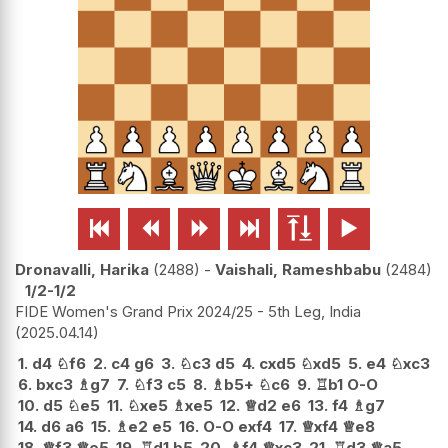






Dronavalli, Harika
2488
-
Vaishali, Rameshbabu
2484
1/2-1/2
FIDE Women's Grand Prix 2024/25 - 5th Leg, India
2025.04.14
1.
d4
♘
f6
2.
c4
g6
3.
♘
c3
d5
4.
cxd5
♘
xd5
5.
e4
♘
xc3
6.
bxc3
♗
g7
7.
♘
f3
c5
8.
♗
b5+
♘
c6
9.
♖
b1
O-O
10.
d5
♘
e5
11.
♘
xe5
♗
xe5
12.
♕
d2
e6
13.
f4
♗
g7
14.
d6
a6
15.
♗
e2
e5
16.
O-O
exf4
17.
♕
xf4
♕
e8
18.
♕
f3
♕
e5
19.
♖
d1
b5
20.
♗
f4
♕
xc3
21.
♖
d3
♕
a5