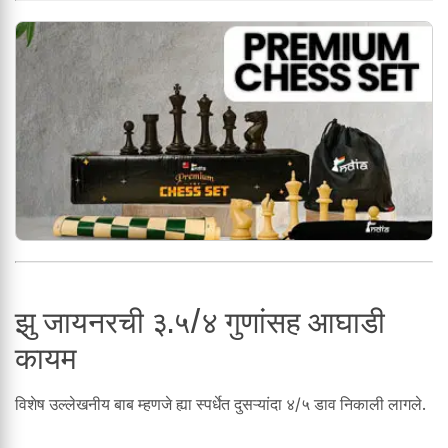
झु जायनरची ३.५/४ गुणांसह आघाडी
कायम
विशेष उल्लेखनीय बाब म्हणजे ह्या स्पर्धेत दुसऱ्यांदा ४/५ डाव निकाली लागले.