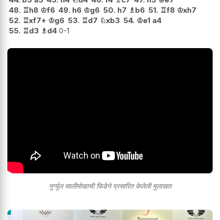
48.
♖
h8
♔
f6
49.
h6
♔
g6
50.
h7
♗
b6
51.
♖
f8
♔
xh7
52.
♖
xf7+
♔
g6
53.
♖
d7
♘
xb3
54.
♔
e1
a4
55.
♖
d3
♗
d4
0-1
नुर्ग्युल सालीमोव्हाची फिडेने प्रसारित केलेली मुलाखत