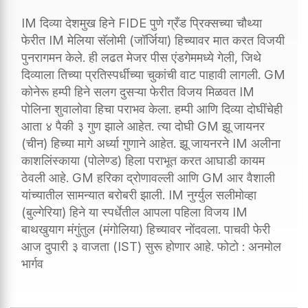
IM दिव्या देशमुख हिने FIDE पुणे ग्रँड प्रिक्सच्या चौथ्या
फेरीत IM मेलिया सॅलोमी (जॉर्जिया) हिच्यावर मात करत विजयी
पुनरागमन केले. ही लढत मेजर पीस एंडगेममध्ये गेली, जिथे
दिव्याला तिच्या प्रतिस्पर्धीच्या चुकांची वाट पाहावी लागली. GM
कोनेरू हम्पी हिने सलग दुसऱ्या फेरीत विजय मिळवत IM
पोलिना शुवालोवा हिचा पराभव केला. हम्पी आणि दिव्या दोघींचेही
आता ४ पैकी ३ गुण झाले आहेत. त्या दोघी GM झू जायनर
(चीन) हिच्या मागे अर्ध्या गुणाने आहेत. झू जायनरने IM अलीना
काशलिंस्काया (पोलेण्ड) हिला पराभूत करत आघाडी कायम
ठेवली आहे. GM हरिका द्रोणावल्ली आणि GM आर वैशाली
यांच्यातील सामन्यात बरोबरी झाली. IM नुर्ग्युल सलीमोव्हा
(बुल्गेरिया) हिने या स्पर्धेतील आपला पहिला विजय IM
बाथखुयाग मंगुंतुल (मंगोलिया) हिच्यावर नोंदवला. पाचवी फेरी
आज दुपारी ३ वाजता (IST) सुरू होणार आहे. फोटो : अनमोल
भार्गव