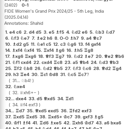
2402
0-1
FIDE Women's Grand Prix 2024/25 - 5th Leg, India
2025.04.14
Shahid
1.
e4
c6
2.
d4
d5
3.
e5
♗
f5
4.
♘
d2
e6
5.
♘
b3
♘
d7
6.
♘
f3
♘
e7
7.
♗
e2
h6
8.
O-O
♗
h7
9.
a4
♕
c7
10.
♗
d2
g5
11.
♘
e1
c5
12.
c3
♘
g6
13.
f4
gxf4
14.
♗
xf4
♘
xf4
15.
♖
xf4
♗
g6
16.
♗
h5
♖
g8
17.
♗
xg6
♖
xg6
18.
♕
f3
♖
g7
19.
♘
d2
♗
e7
20.
♕
e2
♕
b6
21.
♘
f1
cxd4
22.
cxd4
♖
c8
23.
a5
♕
b4
24.
♘
d3
♕
b3
25.
♖
f2
♘
b8
26.
♘
d2
♕
b5
27.
♘
f3
♘
c6
28.
♕
d2
♖
g4
29.
h3
♖
e4
30.
♖
c1
♔
d8
31.
♘
c5
♖
c7
?
31...
♘
b4
!
32.
♘
xe4
32.
♕
xh6
+−
32...
dxe4
33.
d5
♕
xd5
34.
♖
d1
34.
♕
f4
exf3
34...
♖
d7
35.
♕
xd5
exd5
36.
♖
fd2
exf3
37.
♖
xd5
♖
xd5
38.
♖
xd5+
♔
c7
39.
gxf3
♗
g5
40.
♔
f1
♗
f4
41.
♖
d6
♗
xe5
42.
♖
xh6
♔
d7
43.
a6
bxa6
44.
b3
a5
45.
h4
♘
d4
46.
f4
♗
c7
47.
h5
♔
e7