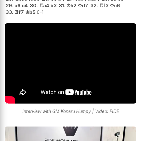
29.
a6
c4
30.
♖
a4
b3
31.
♔
h2
♔
d7
32.
♖
f3
♔
c6
33.
♖
f7
♔
b5
0-1
Interview with GM Koneru Humpy | Video: FIDE