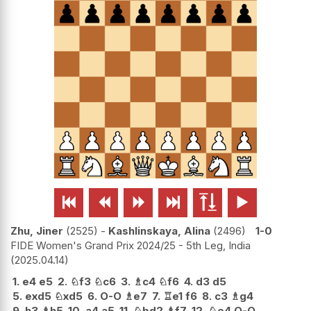






Zhu, Jiner
2525
-
Kashlinskaya, Alina
2496
1-0
FIDE Women's Grand Prix 2024/25 - 5th Leg, India
2025.04.14
1.
e4
e5
2.
♘
f3
♘
c6
3.
♗
c4
♘
f6
4.
d3
d5
5.
exd5
♘
xd5
6.
O-O
♗
e7
7.
♖
e1
f6
8.
c3
♗
g4
9.
h3
♗
h5
10.
a4
a5
11.
♘
bd2
♗
f7
12.
♘
e4
O-O