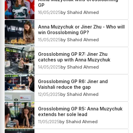
GP
16/05/2025
by Shahid Ahmed
Anna Muzychuk or Jiner Zhu - Who will
win Grosslobming GP?
15/05/2025
by Shahid Ahmed
Grosslobming GP R7: Jiner Zhu
catches up with Anna Muzychuk
14/05/2025
by Shahid Ahmed
Grosslobming GP R6: Jiner and
Vaishali reduce the gap
12/05/2025
by Shahid Ahmed
Grosslobming GP R5: Anna Muzychuk
extends her sole lead
11/05/2025
by Shahid Ahmed