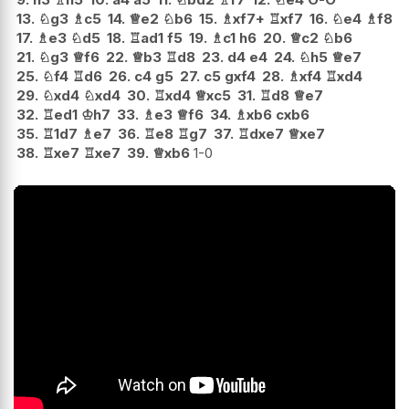
13.
♘
g3
♗
c5
14.
♕
e2
♘
b6
15.
♗
xf7+
♖
xf7
16.
♘
e4
♗
f8
17.
♗
e3
♘
d5
18.
♖
ad1
f5
19.
♗
c1
h6
20.
♕
c2
♘
b6
21.
♘
g3
♕
f6
22.
♕
b3
♖
d8
23.
d4
e4
24.
♘
h5
♕
e7
25.
♘
f4
♖
d6
26.
c4
g5
27.
c5
gxf4
28.
♗
xf4
♖
xd4
29.
♘
xd4
♘
xd4
30.
♖
xd4
♕
xc5
31.
♖
d8
♕
e7
32.
♖
ed1
♔
h7
33.
♗
e3
♕
f6
34.
♗
xb6
cxb6
35.
♖
1d7
♗
e7
36.
♖
e8
♖
g7
37.
♖
dxe7
♕
xe7
38.
♖
xe7
♖
xe7
39.
♕
xb6
1-0