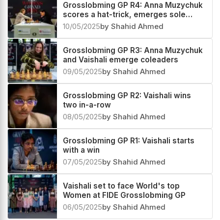
Grosslobming GP R4: Anna Muzychuk
scores a hat-trick, emerges sole
leader
10/05/2025
by Shahid Ahmed
Grosslobming GP R3: Anna Muzychuk
and Vaishali emerge coleaders
09/05/2025
by Shahid Ahmed
Grosslobming GP R2: Vaishali wins
two in-a-row
08/05/2025
by Shahid Ahmed
Grosslobming GP R1: Vaishali starts
with a win
07/05/2025
by Shahid Ahmed
Vaishali set to face World's top
Women at FIDE Grosslobming GP
06/05/2025
by Shahid Ahmed