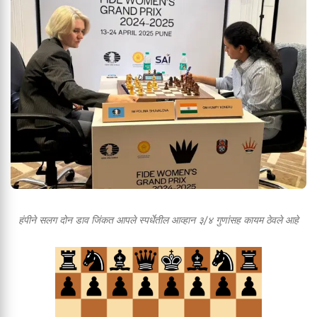
हंपीने सलग दोन डाव जिंकत आपले स्पर्धेतील आव्हान ३/४ गुणांसह कायम ठेवले आहे