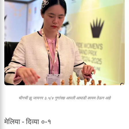
चीनची झु जायनर ३.५/४ गुणांसह आपली आघाडी कायम ठेऊन आहे
मेलिया - दिव्या ०-१