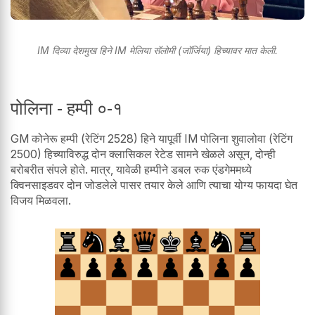
IM दिव्या देशमुख हिने IM मेलिया सॅलोमी (जॉर्जिया) हिच्यावर मात केली.
पोलिना - हम्पी ०-१
GM कोनेरू हम्पी (रेटिंग 2528) हिने यापूर्वी IM पोलिना शुवालोवा (रेटिंग
2500) हिच्याविरुद्ध दोन क्लासिकल रेटेड सामने खेळले असून, दोन्ही
बरोबरीत संपले होते. मात्र, यावेळी हम्पीने डबल रुक एंडगेममध्ये
क्विनसाइडवर दोन जोडलेले पासर तयार केले आणि त्याचा योग्य फायदा घेत
विजय मिळवला.