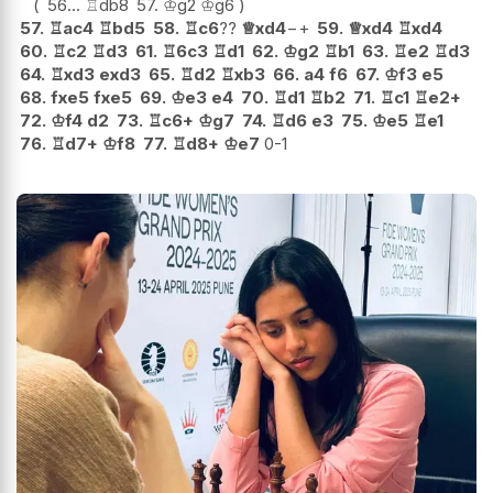
56...
♖
db8
57.
♔
g2
♔
g6
57.
♖
ac4
♖
bd5
58.
♖
c6
??
♕
xd4
−+
59.
♕
xd4
♖
xd4
60.
♖
c2
♖
d3
61.
♖
6c3
♖
d1
62.
♔
g2
♖
b1
63.
♖
e2
♖
d3
64.
♖
xd3
exd3
65.
♖
d2
♖
xb3
66.
a4
f6
67.
♔
f3
e5
68.
fxe5
fxe5
69.
♔
e3
e4
70.
♖
d1
♖
b2
71.
♖
c1
♖
e2+
72.
♔
f4
d2
73.
♖
c6+
♔
g7
74.
♖
d6
e3
75.
♔
e5
♖
e1
76.
♖
d7+
♔
f8
77.
♖
d8+
♔
e7
0-1