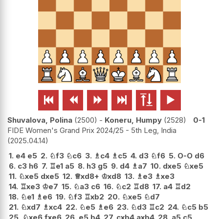






Shuvalova, Polina
2500
-
Koneru, Humpy
2528
0-1
FIDE Women's Grand Prix 2024/25 - 5th Leg, India
2025.04.14
1.
e4
e5
2.
♘
f3
♘
c6
3.
♗
c4
♗
c5
4.
d3
♘
f6
5.
O-O
d6
6.
c3
h6
7.
♖
e1
a5
8.
h3
g5
9.
d4
♗
a7
10.
dxe5
♘
xe5
11.
♘
xe5
dxe5
12.
♕
xd8+
♔
xd8
13.
♗
e3
♗
xe3
14.
♖
xe3
♔
e7
15.
♘
a3
c6
16.
♘
c2
♖
d8
17.
a4
♖
d2
18.
♘
e1
♗
e6
19.
♘
f3
♖
xb2
20.
♘
xe5
♘
d7
21.
♘
xd7
♗
xc4
22.
♘
e5
♗
e6
23.
♘
d3
♖
c2
24.
♘
c5
b5
25.
♘
xe6
fxe6
26.
e5
b4
27.
cxb4
axb4
28.
a5
c5