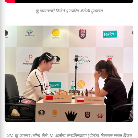
झु जायनरची फिडेने प्रसारित केलेली मुलाखत
GM झू जायनर (चीन) हिने IM अलीना काशलिंस्काया (पोलंड) हिच्यावर सहज विजय