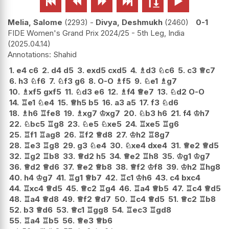






Melia, Salome
2293
-
Divya, Deshmukh
2460
0-1
FIDE Women's Grand Prix 2024/25 - 5th Leg, India
2025.04.14
Shahid
1.
e4
c6
2.
d4
d5
3.
exd5
cxd5
4.
♗
d3
♘
c6
5.
c3
♕
c7
6.
h3
♘
f6
7.
♘
f3
g6
8.
O-O
♗
f5
9.
♘
e1
♗
g7
10.
♗
xf5
gxf5
11.
♘
d3
e6
12.
♗
f4
♕
e7
13.
♘
d2
O-O
14.
♖
e1
♘
e4
15.
♕
h5
b5
16.
a3
a5
17.
f3
♘
d6
18.
♗
h6
♖
fe8
19.
♗
xg7
♔
xg7
20.
♘
b3
h6
21.
f4
♔
h7
22.
♘
bc5
♖
g8
23.
♘
e5
♘
xe5
24.
♖
xe5
♖
g6
25.
♖
f1
♖
ag8
26.
♖
f2
♕
d8
27.
♔
h2
♖
8g7
28.
♖
e3
♖
g8
29.
g3
♘
e4
30.
♘
xe4
dxe4
31.
♕
e2
♕
d5
32.
♖
g2
♖
b8
33.
♕
d2
h5
34.
♕
e2
♖
h8
35.
♔
g1
♔
g7
36.
♕
d2
♕
d6
37.
♕
e2
♕
b8
38.
♕
f2
♔
f8
39.
♔
h2
♖
hg8
40.
h4
♔
g7
41.
♖
g1
♕
b7
42.
♖
c1
♔
h6
43.
c4
bxc4
44.
♖
xc4
♕
d5
45.
♕
c2
♖
g4
46.
♖
a4
♕
b5
47.
♖
c4
♕
d5
48.
♖
a4
♕
d8
49.
♕
f2
♕
d7
50.
♖
c4
♕
d5
51.
♕
c2
♖
b8
52.
b3
♕
d6
53.
♕
c1
♖
gg8
54.
♖
ec3
♖
gd8
55.
♖
a4
♖
b5
56.
♕
e3
♕
b6