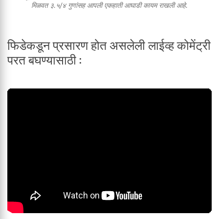
मिळवत ३.५/४ गुणांसह आपली एकहाती आघाडी कायम राखली आहे.
फिडेकडून प्रसारण होत असलेली लाईव्ह कोमेंट्री
परत बघण्यासाठी :