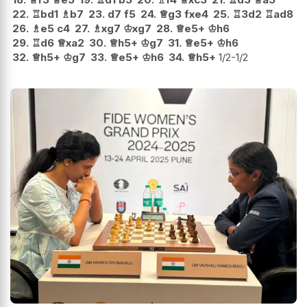
22.
♖
bd1
♗
b7
23.
d7
f5
24.
♕
g3
fxe4
25.
♖
3d2
♖
ad8
26.
♗
e5
c4
27.
♗
xg7
♔
xg7
28.
♕
e5+
♔
h6
29.
♖
d6
♕
xa2
30.
♕
h5+
♔
g7
31.
♕
e5+
♔
h6
32.
♕
h5+
♔
g7
33.
♕
e5+
♔
h6
34.
♕
h5+
1/2-1/2