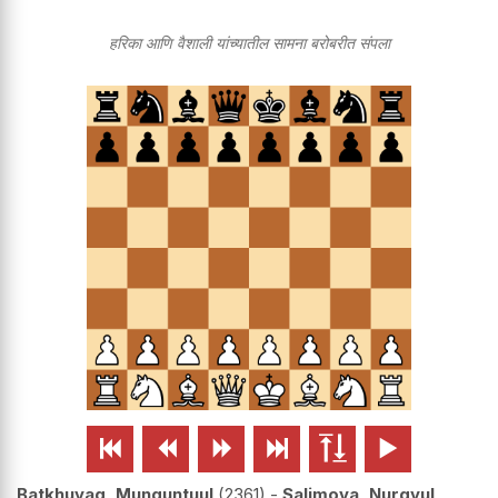
हरिका आणि वैशाली यांच्यातील सामना बरोबरीत संपला






Batkhuyag, Munguntuul
2361
-
Salimova, Nurgyul