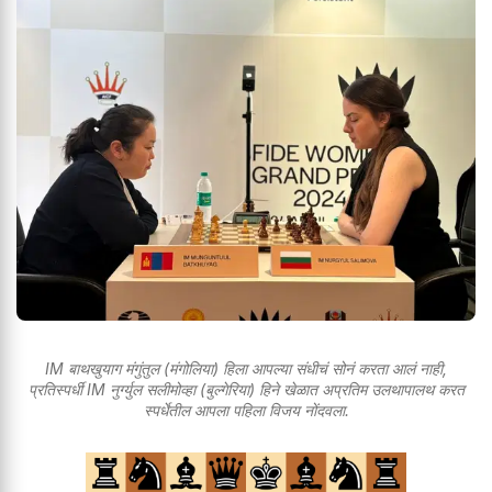
IM बाथखुयाग मंगुंतुल (मंगोलिया) हिला आपल्या संधीचं सोनं करता आलं नाही,
प्रतिस्पर्धी IM नुर्ग्युल सलीमोव्हा (बुल्गेरिया) हिने खेळात अप्रतिम उलथापालथ करत
स्पर्धेतील आपला पहिला विजय नोंदवला.