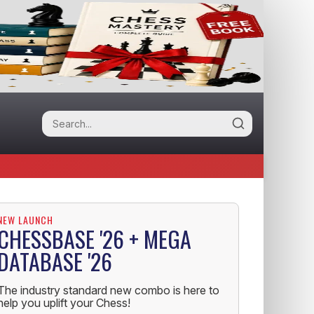
NEW LAUNCH
CHESSBASE '26 + MEGA
DATABASE '26
The industry standard new combo is here to
help you uplift your Chess!