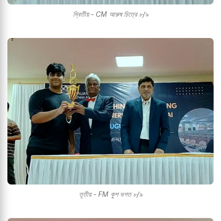
দ্বিতীয় - CM আরুষ চিত্রে ৮/৯
তৃতীয় - FM কুশ ভগত ৮/৯