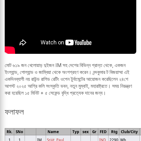
মোট ৬১৯ জন খেলোয়াড় দুইজন IM সহ দেশের বিভিন্ন প্রান্ত থেকে, একজন
ইংল্যান্ড, পোল্যান্ড ও জাম্বিয়া থেকে অংশগ্রহণ করেন। নন্দকুমার ট বিজয়াম্মা এই
একদিনব্যাপী নয় রাউন্ড রাপিড রেটিং ওপেন টুর্নামেন্টের আয়োজন করেছিলেন ২৪শে
আগস্ট ২০২৫ আগ্রি কলি সংস্কৃতি ভবন, নতুন মুম্বাই, মহারাষ্ট্রতে। সময় নিয়ন্ত্রণ
করা হয়েছিল ১৫ মিনিট + ৫ সেকেন্ড বৃদ্ধি প্রত্যেক দানের জন্য।
ফলাফল
Rk.
SNo
Name
Typ
sex
Gr
FED
Rtg
Club/City
1
1
IM
Srijit, Paul
IND
2290
Wb