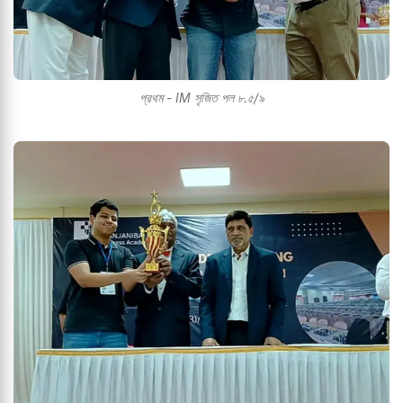
প্রথম - IM সৃজিত পল ৮.৫/৯