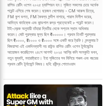
রাপিড রেটিং ওপেন ২০২৫ চ্যাম্পিয়ন হন। সৃজিত সকলের চেয়ে অর্ধেক
পয়েন্ট এগিয়ে শেষ করেন। ছয়জন খেলোয়াড় - CM আরুষ চিত্রে,
FM কুশ ভগত, FM কৈবল্য সন্দীপ নাগারে, পারাস দিলীপ ভয়ের,
আদিত্য বার্তাক্কে এবং কান্ডপাল রুদ্র প্রত্যেকেই ৮ পয়েন্ট করেন।
টাই-ব্রেক অনুযায়ী তাঁহারা দ্বিতীয় থেকে সপ্তম স্থান অধিকার
করেন। মোট পুরস্কার মূল্য ছিল ₹৩০০০০০। প্রথম তিনটি পুরস্কার
ছিল ₹২০০০০, ₹১৫০০০ ও ₹১০০০০ সঙ্গে একটি করে ট্রফি। নন্দকুমার ট
বিজয়াম্মা এই একদিনব্যাপী নয় রাউন্ড রাপিড রেটিং ওপেন টুর্নামেন্টের
আয়োজন করেছিলেন ২৪শে আগস্ট ২০২৫ আগ্রি কলি সংস্কৃতি ভবন,
নতুন মুম্বাই, মহারাষ্ট্রতে। ইহা সৃজিতের সব মিলিয়ে পঞ্চম এবং বছরের
প্রথম রেটিং টুর্নামেন্টে বিজয়। ছবি: রবীন্দ্র পোতাওয়াদ