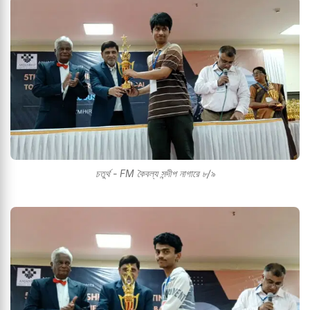
চতুর্থ - FM কৈবল্য সন্দীপ নাগারে ৮/৯