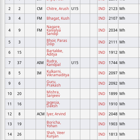
2
2
CM
Chitre, Arush
U15
IND
2123
Mh
3
4
FM
Bhagat, Kush
IND
2107
Mh
Nagare,
4
9
FM
Kaivalya
IND
2034
Mh
Sandip
Bhoir, Paras
5
3
IND
2111
Mh
Dilip
Bartakke,
6
15
IND
1912
Mh
Aditya
Rudra,
7
37
AIM
U15
IND
1744
Mh
Kandpal
Kulkarni,
8
5
IM
IND
2097
Mh
Vikramaditya
Guru,
9
6
IND
2092
Mh
Prakash
Mishra,
10
20
IND
1899
Mh
Sanjeev
Jagesia,
11
16
IND
1910
Mh
Daksh
12
8
ACM
Iyer, Arvind
IND
2048
Mh
Boricha,
13
19
IND
1903
Mh
Yohan
Shah, Veer
14
26
IND
1813
Mh
Kunjan