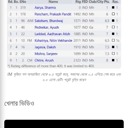
IM সৃজিত পল অপরাজিত থেকে ৮.৫ পয়েন্ট করে, সকলের থেকে ০.৫ এগিয়ে শেষ করে এবং
৮.৮ এলো রেটিং পয়েন্ট বৃদ্ধি করেন
খেলার ভিডিও