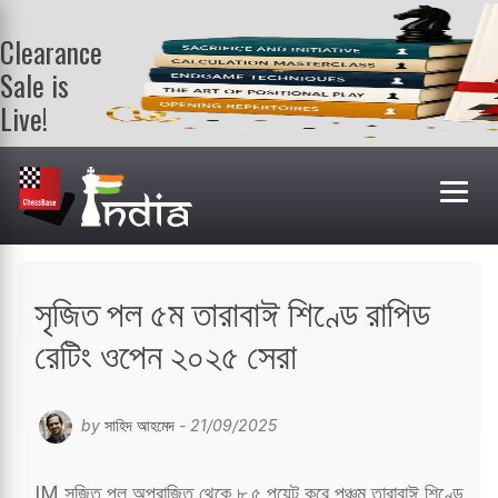
Clearance
Sale is
Live!
Get a FREE
book on
purchasing 2
or more
books. Valid
till 9th Aug.
Shop Books
সৃজিত পল ৫ম তারাবাঈ শিণ্ডে রাপিড
রেটিং ওপেন ২০২৫ সেরা
by
সাহিদ আহমেদ
- 21/09/2025
IM সৃজিত পল অপরাজিত থেকে ৮.৫ পয়েন্ট করে পঞ্চম তারাবাঈ শিণ্ডে