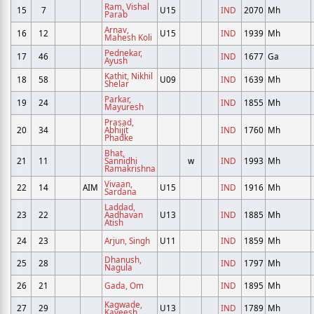
Ram, Vishal
15
7
U15
IND
2070
Mh
Parab
Arnav,
16
12
U15
IND
1939
Mh
Mahesh Koli
Pednekar,
17
46
IND
1677
Ga
Ayush
Kathit, Nikhil
18
58
U09
IND
1639
Mh
Shelar
Parkar,
19
24
IND
1855
Mh
Mayuresh
Prasad,
20
34
Abhijit
IND
1760
Mh
Phadke
Bhat,
21
11
Sannidhi
w
IND
1993
Mh
Ramakrishna
Vivaan,
22
14
AIM
U15
IND
1916
Mh
Sardana
Laddad,
23
22
Aadhavan
U13
IND
1885
Mh
Atish
24
23
Arjun, Singh
U11
IND
1859
Mh
Dhanush,
25
28
IND
1797
Mh
Nagula
26
21
Gada, Om
IND
1895
Mh
Kagwade,
27
29
U13
IND
1789
Mh
Kaveesh