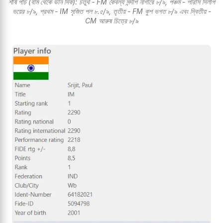
শীর্ষ পাঁচ (বাম থেকে ডান দিক): চতুর্থ - FM কৈবল্য সন্দীপ নাগারে ৮/৯, পঞ্চম - পারাস দিলীপ
ভয়ের ৮/৯, প্রথম - IM সৃজিত পল ৮.৫/৯, তৃতীয় - FM কুশ ভগত ৮/৯ এবং দ্বিতীয় -
CM আরুষ চিত্রে ৮/৯