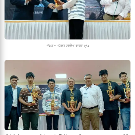
পঞ্চম - পারাস দিলীপ ভয়ের ৮/৯