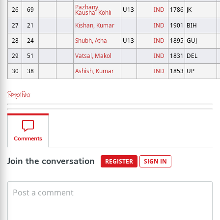
Pazhany,
26
69
U13
IND
1786
JK
Kaushal Kohli
27
21
Kishan, Kumar
IND
1901
BIH
28
24
Shubh, Atha
U13
IND
1895
GUJ
29
51
Vatsal, Makol
IND
1831
DEL
30
38
Ashish, Kumar
IND
1853
UP
বিস্তারিত