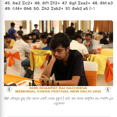
45.
♔
e2
♖
c2+
46.
♔
f1
♖
f2+
47.
♔
g1
♖
xa2+
48.
♔
h1
e3
49.
♘
f4+
♔
h6
50.
♖
h2
♖
xh2+
51.
♔
xh2
a5
0-1
IM কৌস্তুভ কুন্ডু তাঁর কোনো একটি খেলার মুহূর্তে | ছবি: রায় সাহেব কাউন্সিল ফর স্পোর্টস এন্ড
এডুকেশন