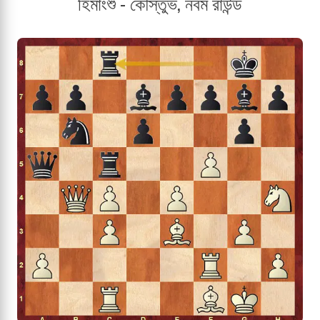
হিমাংশু - কৌস্তুভ, নবম রাউন্ড