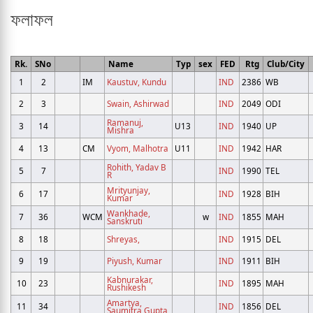
ফলাফল
Rk.
SNo
Name
Typ
sex
FED
Rtg
Club/City
1
2
IM
Kaustuv, Kundu
IND
2386
WB
2
3
Swain, Ashirwad
IND
2049
ODI
Ramanuj,
3
14
U13
IND
1940
UP
Mishra
4
13
CM
Vyom, Malhotra
U11
IND
1942
HAR
Rohith, Yadav B
5
7
IND
1990
TEL
R
Mrityunjay,
6
17
IND
1928
BIH
Kumar
Wankhade,
7
36
WCM
w
IND
1855
MAH
Sanskruti
8
18
Shreyas,
IND
1915
DEL
9
19
Piyush, Kumar
IND
1911
BIH
Kabnurakar,
10
23
IND
1895
MAH
Rushikesh
Amartya,
11
34
IND
1856
DEL
Saumitra Gupta