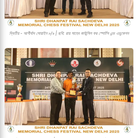
দ্বিতীয় - আশীর্বাদ সোয়াইন ৮/৯ | ছবি: রায় সাহেব কাউন্সিল ফর স্পোর্টস এন্ড এডুকেশন