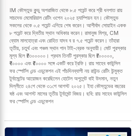
IM কৌস্তুভ কুন্ডু অপরাজিত থেকে ৮.৫ পয়েন্ট করে শ্রী ধনপাত রায়
সাচদেভ মেমোরিয়াল রেটিং ওপেন ২০২৫ চ্যাম্পিয়ন হন। কৌস্তুভ
সকলের থেকে ০.৫ পয়েন্ট এগিয়ে শেষ করেন। আশীর্বাদ সোয়াইন একক
৮ পয়েন্ট করে দ্বিতীয় স্থান অধিকার করেন। রামানুজ মিশ্র, CM
ব্যোম মালহোত্রা এবং রোহিত যাদব ব র ৭.৫ পয়েন্ট করেন। তাঁহারা
তৃতীয়, চতুর্থ এবং পঞ্চম স্থান পান টাই-ব্রেক অনুযায়ী। মোট পুরস্কার
মূল্য ছিল ₹১৩০০০০০। প্রথম তিনটি পুরস্কার ছিল ₹১০০০০০,
₹৭০০০০ এবং ₹৪০০০০ সঙ্গে একটি করে ট্রফি। রায় সাহেব কাউন্সিল
ফর স্পোর্টস এন্ড এডুকেশন এই পাঁচদিনব্যাপী নয় রাউন্ড রেটিং উন্মুক্ত
টুর্নামেন্টের আয়োজন করেছিলেন হোটেল অপুলেন্ট বাই উদমান, নতুন
দিল্লীতে ২৪শে থেকে ৩১শে আগস্ট ২০২৫। ইহা কৌস্তুভের বছরের
ষষ্ঠ এবং আগস্ট মাসের তৃতীয় টুর্নামেন্ট বিজয়। ছবি: রায় সাহেব কাউন্সিল
ফর স্পোর্টস এন্ড এডুকেশন