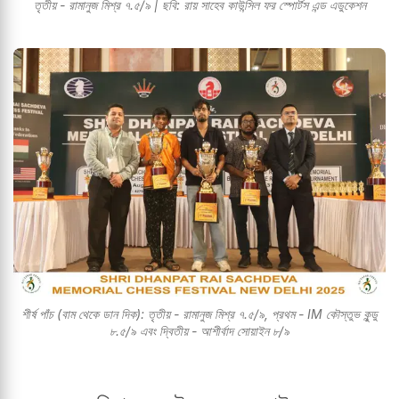
তৃতীয় - রামানুজ মিশ্র ৭.৫/৯ | ছবি: রায় সাহেব কাউন্সিল ফর স্পোর্টস এন্ড এডুকেশন
শীর্ষ পাঁচ (বাম থেকে ডান দিক): তৃতীয় - রামানুজ মিশ্র ৭.৫/৯, প্রথম - IM কৌস্তুভ কুন্ডু
৮.৫/৯ এবং দ্বিতীয় - আশীর্বাদ সোয়াইন ৮/৯