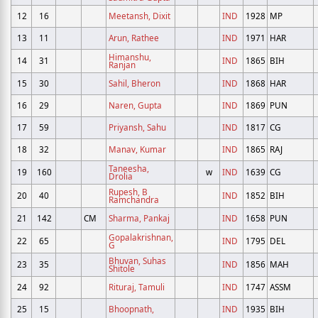
12
16
Meetansh, Dixit
IND
1928
MP
13
11
Arun, Rathee
IND
1971
HAR
Himanshu,
14
31
IND
1865
BIH
Ranjan
15
30
Sahil, Bheron
IND
1868
HAR
16
29
Naren, Gupta
IND
1869
PUN
17
59
Priyansh, Sahu
IND
1817
CG
18
32
Manav, Kumar
IND
1865
RAJ
Taneesha,
19
160
w
IND
1639
CG
Drolia
Rupesh, B
20
40
IND
1852
BIH
Ramchandra
21
142
CM
Sharma, Pankaj
IND
1658
PUN
Gopalakrishnan,
22
65
IND
1795
DEL
G
Bhuvan, Suhas
23
35
IND
1856
MAH
Shitole
24
92
Rituraj, Tamuli
IND
1747
ASSM
25
15
Bhoopnath,
IND
1935
BIH