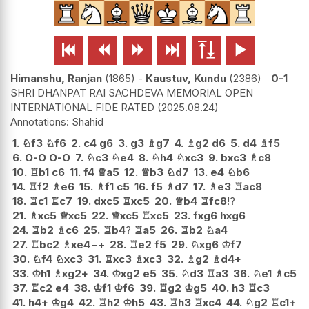






Himanshu, Ranjan
1865
-
Kaustuv, Kundu
2386
0-1
SHRI DHANPAT RAI SACHDEVA MEMORIAL OPEN
INTERNATIONAL FIDE RATED
2025.08.24
Shahid
1.
♘
f3
♘
f6
2.
c4
g6
3.
g3
♗
g7
4.
♗
g2
d6
5.
d4
♗
f5
6.
O-O
O-O
7.
♘
c3
♘
e4
8.
♘
h4
♘
xc3
9.
bxc3
♗
c8
10.
♖
b1
c6
11.
f4
♕
a5
12.
♕
b3
♘
d7
13.
e4
♘
b6
14.
♖
f2
♗
e6
15.
♗
f1
c5
16.
f5
♗
d7
17.
♗
e3
♖
ac8
18.
♖
c1
♖
c7
19.
dxc5
♖
xc5
20.
♕
b4
♖
fc8
!?
21.
♗
xc5
♕
xc5
22.
♕
xc5
♖
xc5
23.
fxg6
hxg6
24.
♖
b2
♗
c6
25.
♖
b4
?
♖
a5
26.
♖
b2
♘
a4
27.
♖
bc2
♗
xe4
−+
28.
♖
e2
f5
29.
♘
xg6
♔
f7
30.
♘
f4
♘
xc3
31.
♖
xc3
♗
xc3
32.
♗
g2
♗
d4+
33.
♔
h1
♗
xg2+
34.
♔
xg2
e5
35.
♘
d3
♖
a3
36.
♘
e1
♗
c5
37.
♖
c2
e4
38.
♔
f1
♔
f6
39.
♖
g2
♔
g5
40.
h3
♖
c3
41.
h4+
♔
g4
42.
♖
h2
♔
h5
43.
♖
h3
♖
xc4
44.
♘
g2
♖
c1+