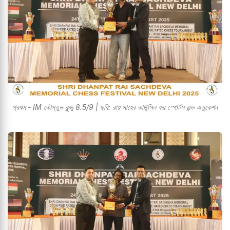
প্রথম - IM কৌস্তুভ কুন্ডু 8.5/9 | ছবি: রায় সাহেব কাউন্সিল ফর স্পোর্টস এন্ড এডুকেশন