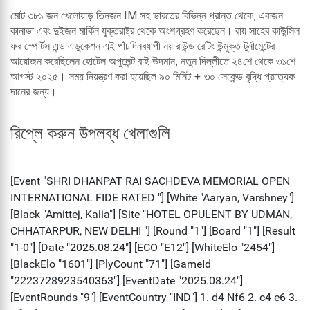
মোট ৩৮১ জন খেলোয়াড় তিনজন IM সহ ভারতের বিভিন্ন প্রান্ত থেকে, একজন
কানাডা এবং দুইজন মার্কিন যুক্তরাষ্ট্র থেকে অংশগ্রহণ করেছেন। রায় সাহেব কাউন্সিল
ফর স্পোর্টস এন্ড এডুকেশন এই পাঁচদিনব্যাপী নয় রাউন্ড রেটিং উন্মুক্ত টুর্নামেন্টের
আয়োজন করেছিলেন হোটেল অপুলেন্ট বাই উদমান, নতুন দিল্লীতে ২৪শে থেকে ৩১শে
আগস্ট ২০২৫। সময় নিয়ন্ত্রণ করা হয়েছিল ৯০ মিনিট + ৩০ সেকেন্ড বৃদ্ধি প্রত্যেক
দানের জন্য।
রিপ্লে করুন উপলব্ধ খেলাগুলি