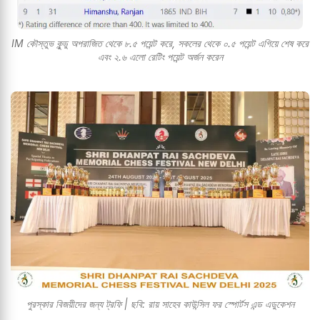
IM কৌস্তুভ কুন্ডু অপরাজিত থেকে ৮.৫ পয়েন্ট করে, সকলের থেকে ০.৫ পয়েন্ট এগিয়ে শেষ করে
এবং ২.৬ এলো রেটিং পয়েন্ট অর্জন করেন
পুরস্কার বিজয়ীদের জন্য ট্রফি | ছবি: রায় সাহেব কাউন্সিল ফর স্পোর্টস এন্ড এডুকেশন