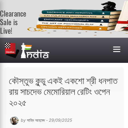
Clearance
Sale is
Live!
Get a FREE
book on
purchasing 2
or more
books. Valid
till 9th Aug.
Shop Books
কৌস্তুভ কুন্ডু একই একশো শ্রী ধনপাত
রায় সাচদেভ মেমোরিয়াল রেটিং ওপেন
২০২৫
by
সাহিদ আহমেদ
- 29/09/2025