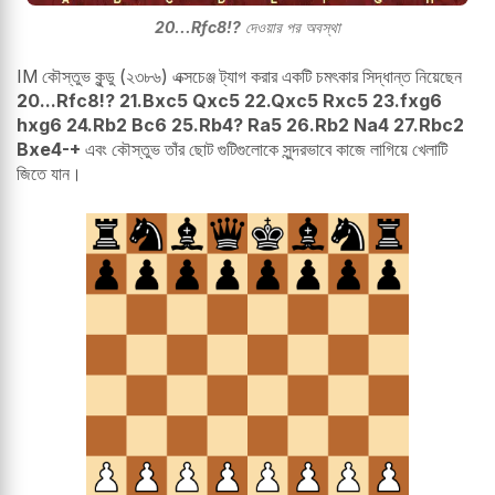
20...Rfc8!?
দেওয়ার পর অবস্থা
IM কৌস্তুভ কুন্ডু (২৩৮৬) এক্সচেঞ্জ ট্যাগ করার একটি চমৎকার সিদ্ধান্ত নিয়েছেন
20...Rfc8!? 21.Bxc5 Qxc5 22.Qxc5 Rxc5 23.fxg6
hxg6 24.Rb2 Bc6 25.Rb4? Ra5 26.Rb2 Na4 27.Rbc2
Bxe4-+
এবং কৌস্তুভ তাঁর ছোট গুটিগুলোকে সুন্দরভাবে কাজে লাগিয়ে খেলাটি
জিতে যান।