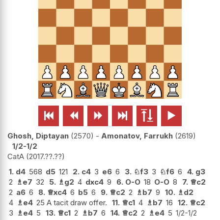






Ghosh, Diptayan
2570
-
Amonatov, Farrukh
2619
1/2-1/2
CatA
2017.??.??
1.
d4
568
d5
121
2.
c4
3
e6
6
3.
♘
f3
3
♘
f6
6
4.
g3
2
♗
e7
32
5.
♗
g2
4
dxc4
9
6.
O-O
18
O-O
8
7.
♕
c2
2
a6
6
8.
♕
xc4
6
b5
6
9.
♕
c2
2
♗
b7
9
10.
♗
d2
4
♗
e4
25 A tacit draw offer.
11.
♕
c1
4
♗
b7
16
12.
♕
c2
3
♗
e4
5
13.
♕
c1
2
♗
b7
6
14.
♕
c2
2
♗
e4
5
1/2-1/2