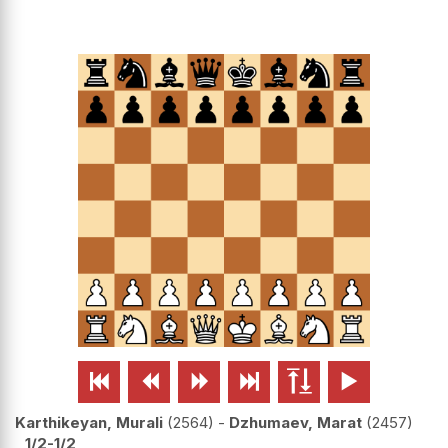






Karthikeyan, Murali
2564
-
Dzhumaev, Marat
2457
1/2-1/2