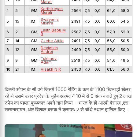
Marat
Karthikeyan
4
5
GM
2564
7,5
0,0
64,0
58,0
Murali
Swayams
5
15
IM
2491
7,5
0,0
60,0
54,5
Mishra
Lalith Babu M
6
2
GM
2587
7,5
0,0
57,0
52,0
R
7
14
GM
Czebe Attila
2491
7,5
0,0
56,0
50,5
Deviatkin
8
12
GM
2499
7,5
0,0
55,0
50,0
Andrei
Tukhaev
9
9
GM
2516
7,5
0,0
54,0
49,5
Adam
10
21
IM
Visakh N R
2453
7,0
0,0
61,5
56,0
दिल्ली ओपन के सी वर्ग जिसमें 1600 रेटिंग के कम के 1100 खिलाड़ी खेलर
रहे थे उसमें उत्तर प्रदेश के सुहैब अहमद नें 10 में से 9 अंक बनाते हुए 2 लाख
रुपेय का पहला पुरूष्कार अपने नाम किया । भारत के ही आरपी बैसाख ,एस
सत्यनारायन ,और विशाल बसक नें क्रमशः 2 से चौंथे स्थान हासिल किए ।