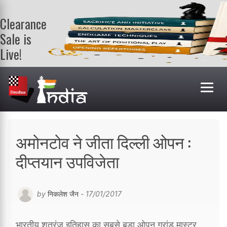
Clearance
Sale is
Live!
Get a FREE
book on
purchasing 2
or more
books. Valid
till 9th Aug.
Shop Books
अमोनटोव ने जीता दिल्ली ओपन :
दीप्तयान उपविजेता
by
निकलेश जैन
- 17/01/2017
भारतीय शतरंज इतिहास का सबसे बड़ा ओपन ग्रांड मास्टर