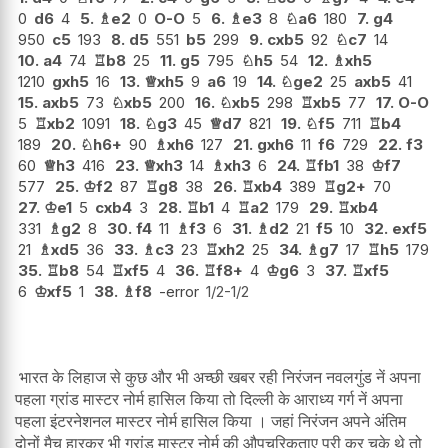
0
d6
4
5.
♗
e2
0
O-O
5
6.
♗
e3
8
♘
a6
180
7.
g4
950
c5
193
8.
d5
551
b5
299
9.
cxb5
92
♘
c7
14
10.
a4
74
♖
b8
25
11.
g5
795
♘
h5
54
12.
♗
xh5
1210
gxh5
16
13.
♕
xh5
9
a6
19
14.
♘
ge2
25
axb5
41
15.
axb5
73
♘
xb5
200
16.
♘
xb5
298
♖
xb5
77
17.
O-O
5
♖
xb2
1091
18.
♘
g3
45
♕
d7
821
19.
♘
f5
711
♖
b4
189
20.
♘
h6+
90
♗
xh6
127
21.
gxh6
11
f6
729
22.
f3
60
♕
h3
416
23.
♕
xh3
14
♗
xh3
6
24.
♖
fb1
38
♔
f7
577
25.
♔
f2
87
♖
g8
38
26.
♖
xb4
389
♖
g2+
70
27.
♔
e1
5
cxb4
3
28.
♖
b1
4
♖
a2
179
29.
♖
xb4
331
♗
g2
8
30.
f4
11
♗
f3
6
31.
♗
d2
21
f5
10
32.
exf5
21
♗
xd5
36
33.
♗
c3
23
♖
xh2
25
34.
♗
g7
17
♖
h5
179
35.
♖
b8
54
♖
xf5
4
36.
♖
f8+
4
♔
g6
3
37.
♖
xf5
6
♔
xf5
1
38.
♗
f8
-error
1/2-1/2
भारत के लिहाज से कुछ और भी अच्छी खबर रही निरंजन नवलगुंड नें अपना
पहला ग्रांड मास्टर नोर्म हासिल किया तो दिल्ली के आराध्य गर्ग नें अपना
पहला इंटरनेशनल मास्टर नोर्म हासिल किया । जहां निरंजन अपने अंतिम
दोनों मैच हारकर भी ग्रांड मास्टर नोर्म की औपचरिकताए पूरी कर चुके थे तो