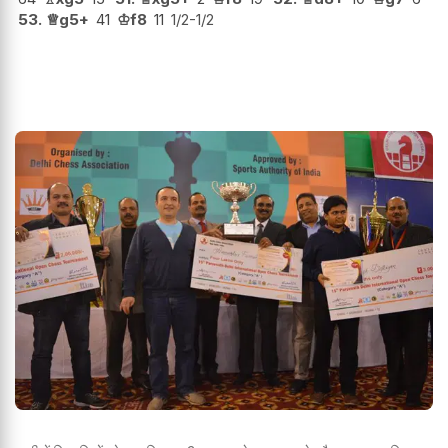
53.
♕
g5+
41
♔
f8
11
1/2-1/2