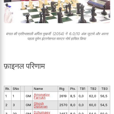
बंगाल की प्रतिभाशाली अर्पिता मुखर्जी (2054) नें 6.0/10 अंक जुटाये और अपना
पहला वुमेन इंटरनेशनल मास्टर नोर्म हासिल किया
फ़ाइनल परिणाम
Rk.
SNo
Name
Rtg
Pts.
TB1
TB2
TB3
Amonatov
1
1
GM
2619
8,5
0,0
62,0
56,5
Farrukh
Ghosh
2
3
GM
2570
8,0
0,0
60,0
54,5
Diptayan
Dzhumaev
3
20
GM
2457
8,0
0,0
54,0
50,0