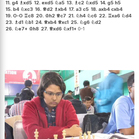
11.
g4
♗
xd5
12.
exd5
♘
a5
13.
♗
c2
♘
xd5
14.
g5
h5
15.
b4
♘
xc3
16.
♕
d2
♗
xb4
17.
a3
c5
18.
axb4
cxb4
19.
O-O
♖
c8
20.
♔
h2
♕
c7
21.
♘
h4
♘
c6
22.
♖
xa6
♘
d4
23.
♗
d1
♘
b1
24.
♕
xb4
♕
xc1
25.
♘
g6
♘
d2
26.
♘
e7+
♔
h8
27.
♕
xd6
♘
xf1+
0-1