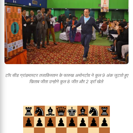
टॉप सीड ग्रांडमास्टर तजाकिस्तान के फारुख अमोनटोव ने कुल 9 अंक जुटाते हुए
खिताब जीता उन्होने कुल 8 जीत और 2 ड्रॉ खेले