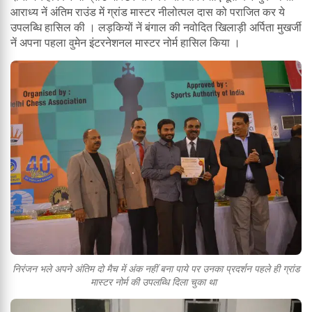
आराध्य नें अंतिम राउंड में ग्रांड मास्टर नीलोत्पल दास को पराजित कर ये
उपलब्धि हासिल की । लड़कियों नें बंगाल की नवोदित खिलाड़ी अर्पिता मुखर्जी
नें अपना पहला वुमेन इंटरनेशनल मास्टर नोर्म हासिल किया ।
निरंजन भले अपने अंतिम दो मैच में अंक नहीं बना पाये पर उनका प्रदर्शन पहले ही ग्रांड
मास्टर नोर्म की उपलब्धि दिला चुका था