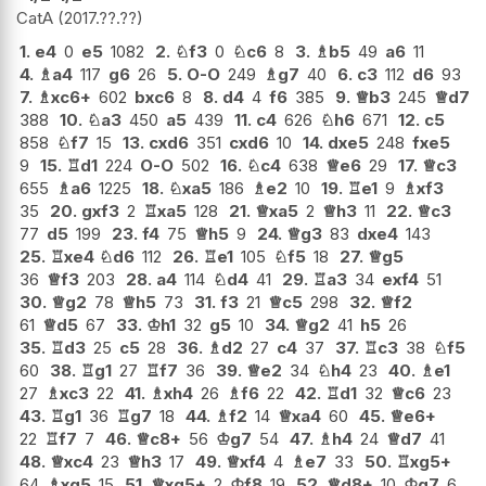
CatA
2017.??.??
1.
e4
0
e5
1082
2.
♘
f3
0
♘
c6
8
3.
♗
b5
49
a6
11
4.
♗
a4
117
g6
26
5.
O-O
249
♗
g7
40
6.
c3
112
d6
93
7.
♗
xc6+
602
bxc6
8
8.
d4
4
f6
385
9.
♕
b3
245
♕
d7
388
10.
♘
a3
450
a5
439
11.
c4
626
♘
h6
671
12.
c5
858
♘
f7
15
13.
cxd6
351
cxd6
10
14.
dxe5
248
fxe5
9
15.
♖
d1
224
O-O
502
16.
♘
c4
638
♕
e6
29
17.
♕
c3
655
♗
a6
1225
18.
♘
xa5
186
♗
e2
10
19.
♖
e1
9
♗
xf3
35
20.
gxf3
2
♖
xa5
128
21.
♕
xa5
2
♕
h3
11
22.
♕
c3
77
d5
199
23.
f4
75
♕
h5
9
24.
♕
g3
83
dxe4
143
25.
♖
xe4
♘
d6
112
26.
♖
e1
105
♘
f5
18
27.
♕
g5
36
♕
f3
203
28.
a4
114
♘
d4
41
29.
♖
a3
34
exf4
51
30.
♕
g2
78
♕
h5
73
31.
f3
21
♕
c5
298
32.
♕
f2
61
♕
d5
67
33.
♔
h1
32
g5
10
34.
♕
g2
41
h5
26
35.
♖
d3
25
c5
28
36.
♗
d2
27
c4
37
37.
♖
c3
38
♘
f5
60
38.
♖
g1
27
♖
f7
36
39.
♕
e2
34
♘
h4
23
40.
♗
e1
27
♗
xc3
22
41.
♗
xh4
26
♗
f6
22
42.
♖
d1
32
♕
c6
23
43.
♖
g1
36
♖
g7
18
44.
♗
f2
14
♕
xa4
60
45.
♕
e6+
22
♖
f7
7
46.
♕
c8+
56
♔
g7
54
47.
♗
h4
24
♕
d7
41
48.
♕
xc4
23
♕
h3
17
49.
♕
xf4
4
♗
e7
33
50.
♖
xg5+
64
♗
xg5
15
51.
♕
xg5+
2
♔
f8
19
52.
♕
d8+
10
♔
g7
6