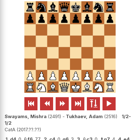






Swayams, Mishra
2491
-
Tukhaev, Adam
2516
1/2-
1/2
CatA
2017.??.??
1.
d4
0
♘
f6
77
2.
c4
0
g6
3
3.
♘
c3
0
♗
g7
4
4.
e4