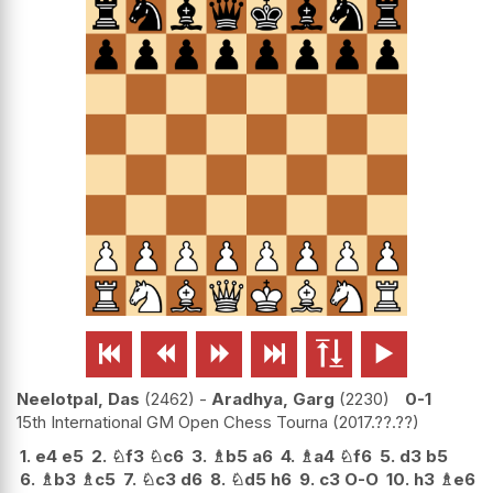






Neelotpal, Das
2462
-
Aradhya, Garg
2230
0-1
15th International GM Open Chess Tourna
2017.??.??
1.
e4
e5
2.
♘
f3
♘
c6
3.
♗
b5
a6
4.
♗
a4
♘
f6
5.
d3
b5
6.
♗
b3
♗
c5
7.
♘
c3
d6
8.
♘
d5
h6
9.
c3
O-O
10.
h3
♗
e6