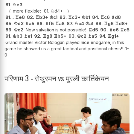
81.
♘
e3
more flexible:
81.
♘
d4
+−
81...
♖
e8
82.
♖
b3+
♔
c1
83.
♖
c3+
♔
b1
84.
♖
c6
♗
d8
85.
♔
d3
♗
a5
86.
♗
f5
♖
a8
87.
♘
c4
♔
a1
88.
♖
g6
♖
d8+
89.
♔
c2
Now salvation is not possible!
♖
d5
90.
♗
e6
♖
c5
91.
♔
b3
♗
e1
92.
♖
g8
♖
b5+
93.
♔
c2
♗
a5
94.
♖
g1+
Grand master Victor Bologan played nice endgame, in this
game he showed us a great tactical and positional chess!!
1-
0
परिणाम 3 - सेथुरमन vs मुरली कार्तिकेयन