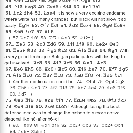
45.
♔
h4
♖
h2+
46.
♔
g5
♗
e3+
47.
♔
g6
♗
f2
48.
♘
f6
♗
xg3
49.
♖
xd5+
♔
f4
50.
♗
d1
♖
h1
51.
♗
c2
♗
h4
52.
♘
xe4
It is now a very exciting endgame,
where white has many chances, but black will not allow it so
easily
♖
g1+
53.
♔
f7
♖
c1
54.
♗
d3
♖
c7+
55.
♔
g6
♖
c6+
56.
♔
h5
♗
e7
57.
♗
b5
57.
♖
d7
♗
f8
58.
♖
f7+
♔
e3
59.
♘
f2
±
57...
♖
e6
58.
♘
c3
♖
d6
59.
♗
f1
♗
f8
60.
♘
e2+
♔
e3
61.
♖
e5+
♔
d2
62.
♘
g3
♔
c2
63.
♘
f5
♖
d8
64.
♔
g4
With
a very good technique Bologan participates with his King to
get involved.
♖
c8
65.
♔
f3
♖
c5
66.
♘
e3+
♔
c3
67.
♖
e6
♖
h5
68.
♖
c6+
♖
c5
69.
♖
f6
♗
e7
70.
♖
f7
♗
g5
71.
♘
f5
♖
c6
72.
♖
d7
♖
c8
73.
♗
a6
♖
f8
74.
♖
d5
♗
c1
Another continuation could be
74...
♔
b4
75.
♔
g4
♖
g8
76.
♖
b5+
♔
c3
77.
♔
f3
♖
f8
78.
♗
b7
♔
c4
79.
♗
c6
♖
f6
80.
♗
d7
±
75.
♔
e2
♖
f6
76.
♗
c8
♗
f4
77.
♖
d3+
♔
b2
78.
♔
f3
♗
c7
79.
♔
e4
♖
f8
80.
♗
e6
♖
b8
?!
Although losing the best
defense idea was to change the bishop to a more active
diagonal like h8-a1 or h6-c1
80...
♗
d8
81.
♘
d4
♗
f6
82.
♖
d2+
♔
c3
83.
♖
c2+
♔
b4
84.
♘
c6+
♔
b5
±