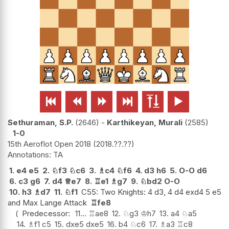






Sethuraman, S.P.
2646
-
Karthikeyan, Murali
2585
1-0
15th Aeroflot Open 2018
2018.??.??
TA
1.
e4
e5
2.
♘
f3
♘
c6
3.
♗
c4
♘
f6
4.
d3
h6
5.
O-O
d6
6.
c3
g6
7.
d4
♕
e7
8.
♖
e1
♗
g7
9.
♘
bd2
O-O
10.
h3
♗
d7
11.
♘
f1
C55: Two Knights: 4 d3, 4 d4 exd4 5 e5
and Max Lange Attack
♖
fe8
Predecessor:
11...
♖
ae8
12.
♘
g3
♔
h7
13.
a4
♘
a5
14.
♗
f1
c5
15.
dxe5
dxe5
16.
b4
♘
c6
17.
♗
a3
♖
c8