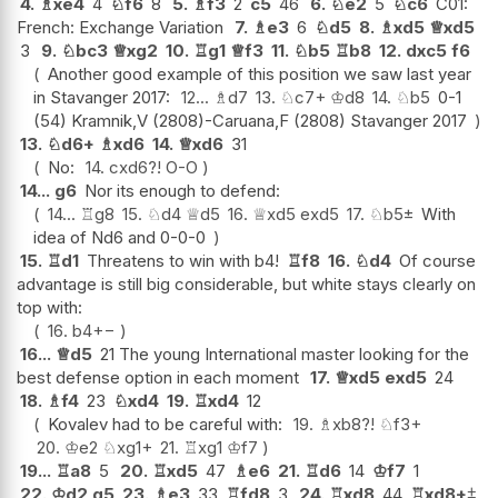
4.
♗
xe4
4
♘
f6
8
5.
♗
f3
2
c5
46
6.
♘
e2
5
♘
c6
C01:
French: Exchange Variation
7.
♗
e3
6
♘
d5
8.
♗
xd5
♕
xd5
3
9.
♘
bc3
♕
xg2
10.
♖
g1
♕
f3
11.
♘
b5
♖
b8
12.
dxc5
f6
Another good example of this position we saw last year
in Stavanger 2017:
12...
♗
d7
13.
♘
c7+
♔
d8
14.
♘
b5
0-1
(54) Kramnik,V (2808)-Caruana,F (2808) Stavanger 2017
13.
♘
d6+
♗
xd6
14.
♕
xd6
31
No:
14.
cxd6
?!
O-O
14...
g6
Nor its enough to defend:
14...
♖
g8
15.
♘
d4
♕
d5
16.
♕
xd5
exd5
17.
♘
b5
±
With
idea of Nd6 and 0-0-0
15.
♖
d1
Threatens to win with b4!
♖
f8
16.
♘
d4
Of course
advantage is still big considerable, but white stays clearly on
top with:
16.
b4
+−
16...
♕
d5
21 The young International master looking for the
best defense option in each moment
17.
♕
xd5
exd5
24
18.
♗
f4
23
♘
xd4
19.
♖
xd4
12
Kovalev had to be careful with:
19.
♗
xb8
?!
♘
f3+
20.
♔
e2
♘
xg1+
21.
♖
xg1
♔
f7
19...
♖
a8
5
20.
♖
xd5
47
♗
e6
21.
♖
d6
14
♔
f7
1
22.
♔
d2
g5
23.
♗
e3
33
♖
fd8
3
24.
♖
xd8
44
♖
xd8+
⩲