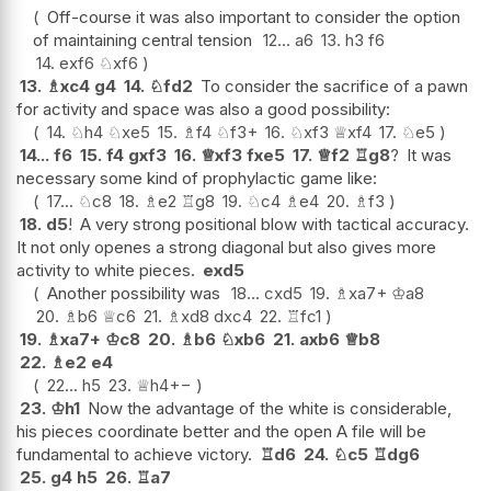
Off-course it was also important to consider the option
of maintaining central tension
12...
a6
13.
h3
f6
14.
exf6
♘
xf6
13.
♗
xc4
g4
14.
♘
fd2
To consider the sacrifice of a pawn
for activity and space was also a good possibility:
14.
♘
h4
♘
xe5
15.
♗
f4
♘
f3+
16.
♘
xf3
♕
xf4
17.
♘
e5
14...
f6
15.
f4
gxf3
16.
♕
xf3
fxe5
17.
♕
f2
♖
g8
?
It was
necessary some kind of prophylactic game like:
17...
♘
c8
18.
♗
e2
♖
g8
19.
♘
c4
♗
e4
20.
♗
f3
18.
d5
!
A very strong positional blow with tactical accuracy.
It not only openes a strong diagonal but also gives more
activity to white pieces.
exd5
Another possibility was
18...
cxd5
19.
♗
xa7+
♔
a8
20.
♗
b6
♕
c6
21.
♗
xd8
dxc4
22.
♖
fc1
19.
♗
xa7+
♔
c8
20.
♗
b6
♘
xb6
21.
axb6
♕
b8
22.
♗
e2
e4
22...
h5
23.
♕
h4
+−
23.
♔
h1
Now the advantage of the white is considerable,
his pieces coordinate better and the open A file will be
fundamental to achieve victory.
♖
d6
24.
♘
c5
♖
dg6
25.
g4
h5
26.
♖
a7