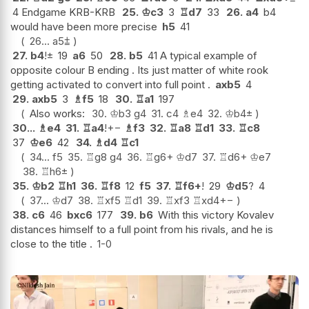
4 Endgame KRB-KRB
25.
♔
c3
3
♖
d7
33
26.
a4
b4
would have been more precise
h5
41
26...
a5
⩲
27.
b4
!
±
19
a6
50
28.
b5
41 A typical example of
opposite colour B ending . Its just matter of white rook
getting activated to convert into full point .
axb5
4
29.
axb5
3
♗
f5
18
30.
♖
a1
197
Also works:
30.
♔
b3
g4
31.
c4
♗
e4
32.
♔
b4
±
30...
♗
e4
31.
♖
a4
!
+−
♗
f3
32.
♖
a8
♖
d1
33.
♖
c8
37
♔
e6
42
34.
♗
d4
♖
c1
34...
f5
35.
♖
g8
g4
36.
♖
g6+
♔
d7
37.
♖
d6+
♔
e7
38.
♖
h6
±
35.
♔
b2
♖
h1
36.
♖
f8
12
f5
37.
♖
f6+
!
29
♔
d5
?
4
37...
♔
d7
38.
♖
xf5
♖
d1
39.
♖
xf3
♖
xd4
+−
38.
c6
46
bxc6
177
39.
b6
With this victory Kovalev
distances himself to a full point from his rivals, and he is
close to the title .
1-0