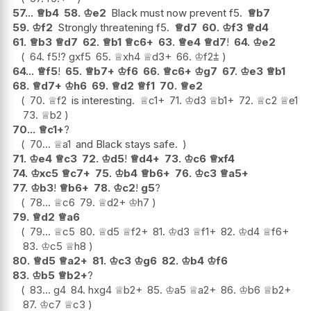
57...
♕
b4
58.
♔
e2
Black must now prevent f5.
♕
b7
59.
♔
f2
Strongly threatening f5.
♕
d7
60.
♔
f3
♕
d4
61.
♕
b3
♕
d7
62.
♕
b1
♕
c6+
63.
♕
e4
♕
d7
!
64.
♔
e2
64.
f5
!?
gxf5
65.
♕
xh4
♕
d3+
66.
♔
f2
⩲
64...
♕
f5
!
65.
♕
b7+
♔
f6
66.
♕
c6+
♔
g7
67.
♔
e3
♕
b1
68.
♕
d7+
♔
h6
69.
♕
d2
♕
f1
70.
♕
e2
70.
♕
f2
is interesting.
♕
c1+
71.
♔
d3
♕
b1+
72.
♕
c2
♕
e1
73.
♕
b2
70...
♕
c1+
?
70...
♕
a1
and Black stays safe.
71.
♔
e4
♕
c3
72.
♔
d5
!
♕
d4+
73.
♔
c6
♕
xf4
74.
♔
xc5
♕
c7+
75.
♔
b4
♕
b6+
76.
♔
c3
♕
a5+
77.
♔
b3
!
♕
b6+
78.
♔
c2
!
g5
?
78...
♕
c6
79.
♕
d2+
♔
h7
79.
♕
d2
♕
a6
79...
♕
c5
80.
♕
d5
♕
f2+
81.
♔
d3
♕
f1+
82.
♔
d4
♕
f6+
83.
♔
c5
♕
h8
80.
♕
d5
♕
a2+
81.
♔
c3
♔
g6
82.
♔
b4
♔
f6
83.
♔
b5
♕
b2+
?
83...
g4
84.
hxg4
♕
b2+
85.
♔
a5
♕
a2+
86.
♔
b6
♕
b2+
87.
♔
c7
♕
c3