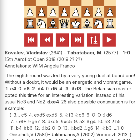






Kovalev, Vladislav
2641
-
Tabatabaei, M.
2577
1-0
15th Aeroflot Open 2018
2018.??.??
WIM Angela Franco
The eighth round was led by a very young duel at board one!
Without a doubt, it would be an energetic and vibrant game.
1.
e4
0
e6
2.
d4
0
d5
4
3.
♗
d3
The Belarusian master
opted this time for an interesting variation, instead of his
usual Nc3 and Nd2
dxe4
26 also possible continuation is for
example:
3...
c5
4.
exd5
exd5
5.
♘
f3
♘
c6
6.
O-O
♗
d6
7.
♖
e1+
♘
ge7
8.
dxc5
♗
xc5
9.
a3
♗
g4
10.
h3
♗
h5
11.
b4
♗
b6
12.
♗
b2
O-O
13.
♘
bd2
♗
g6
14.
♘
b3
...1-0
Onischuk,V (2581)-Rakhmanov,A (2602) Voronezh 2013