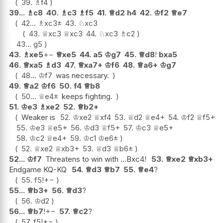
39.
♗
f4
39...
♗
c8
40.
♗
c3
♗
f5
41.
♕
d2
h4
42.
♔
f2
♕
e7
42...
♗
xc3
±
43.
♘
xc3
43.
♕
xc3
♕
xc3
44.
♘
xc3
♗
c2
43...
g5
43.
♗
xe5
+−
♕
xe5
44.
a5
♔
g7
45.
♕
d8
!
bxa5
46.
♕
xa5
♗
d3
47.
♕
xa7+
♔
f6
48.
♕
a6+
♔
g7
48...
♔
f7
was necessary.
49.
♕
a2
♔
f6
50.
f4
♕
b8
50...
♕
e4
±
keeps fighting.
51.
♔
e3
♗
xe2
52.
♕
b2+
Weaker is
52.
♔
xe2
♕
xf4
53.
♕
d2
♕
e4+
54.
♔
f2
♕
f5+
55.
♔
e3
♕
e5+
56.
♔
d3
♕
f5+
57.
♔
c3
♕
e5+
58.
♔
c2
♕
e4+
59.
♔
c1
♔
e6
±
52.
♕
xe2
♕
xb3+
53.
♕
d3
♕
b6
±
52...
♔
f7
Threatens to win with ...Bxc4!
53.
♕
xe2
♕
xb3+
Endgame KQ-KQ
54.
♕
d3
♕
b7
55.
♕
e4
?
55.
f5
!
+−
55...
♕
b3+
56.
♕
d3
?
56.
♔
d2
56...
♕
b7
!
+−
57.
♕
c2
?
57.
f5
!
+−