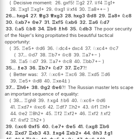
Decisive moment:
26.
gxf5
!
♖
g2
27.
♕
f4
♖
g1+
28.
♖
xg1
♖
xg1+
29.
♔
xg1
♕
xf4
30.
♖
a8+
+−
26...
hxg4
27.
♕
g3
♕
xg3
28.
hxg3
♔
d8
29.
♖
a8+
♘
c8
30.
♘
xb7+
♔
e7
31.
♖
xf5
♘
xb6
32.
♖
a6
♘
d7
33.
♘
a5
♘
b8
34.
♖
b6
♗
h6
35.
♘
db3
The poor security
of the Najer's king propitiated this beautiful tactical
opportunity:
35.
♖
e5+
♔
d6
36.
♘
dc4+
dxc4
37.
♘
xc4+
♔
c7
37...
♔
d7
38.
♖
b7+
♔
c8
39.
♖
a7
+−
38.
♖
a5
♘
d7
39.
♖
a7+
♔
c8
40.
♖
bb7
+−
35...
♗
e3
36.
♖
b7+
♘
d7
37.
♖
c7
?!
Better was:
37.
♘
xc6+
♖
xc6
38.
♖
xd5
♖
d6
39.
♖
e5+
♔
d8
40.
♖
xe4
⩲
37...
♖
h6+
38.
♔
g2
♔
e6
?!
The Russian master lets scape
an important sequence of equality:
38...
♖
gh8
39.
♗
xg4
♗
b6
40.
♘
xc6+
♔
d6
41.
♖
xd7+
♔
xc6
42.
♖
df7
♖
h2+
43.
♔
f1
♖
h1+
44.
♔
e2
♖
8h2+
45.
♖
f2
♖
xf2+
46.
♖
xf2
♗
xf2
47.
♔
xf2
♖
h2+
39.
♘
xc6
♔
xf5
40.
♘
e7+
♔
e5
41.
♘
xg8
♖
b6
42.
♖
xd7
♖
xb3
43.
♗
xg4
♖
xb2+
44.
♔
h3
♗
g1