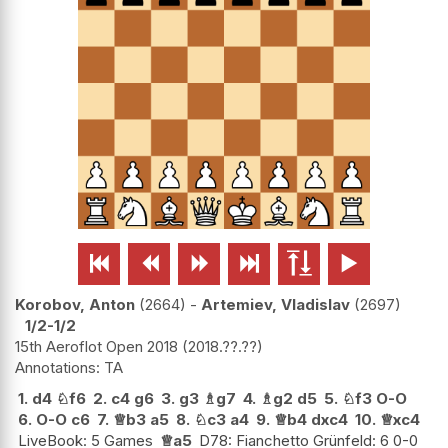






Korobov, Anton
2664
-
Artemiev, Vladislav
2697
1/2-1/2
15th Aeroflot Open 2018
2018.??.??
TA
1.
d4
♘
f6
2.
c4
g6
3.
g3
♗
g7
4.
♗
g2
d5
5.
♘
f3
O-O
6.
O-O
c6
7.
♕
b3
a5
8.
♘
c3
a4
9.
♕
b4
dxc4
10.
♕
xc4
LiveBook: 5 Games
♕
a5
D78: Fianchetto Grünfeld: 6 0-0