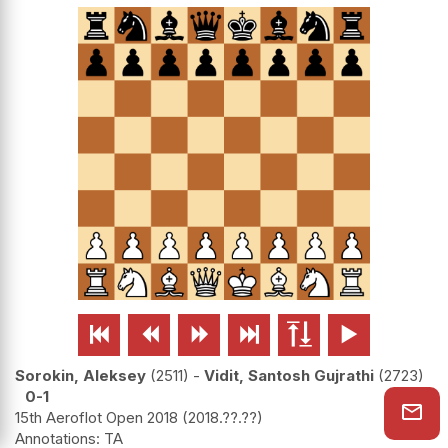






Sorokin, Aleksey
2511
-
Vidit, Santosh Gujrathi
2723
0-1
15th Aeroflot Open 2018
2018.??.??
TA