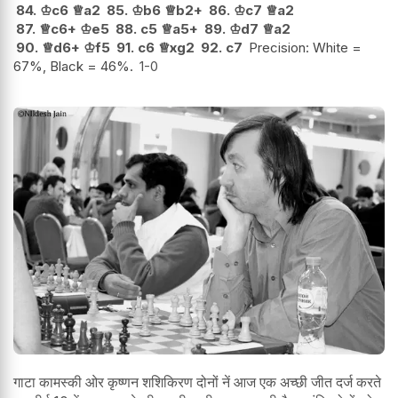
84.
♔
c6
♕
a2
85.
♔
b6
♕
b2+
86.
♔
c7
♕
a2
87.
♕
c6+
♔
e5
88.
c5
♕
a5+
89.
♔
d7
♕
a2
90.
♕
d6+
♔
f5
91.
c6
♕
xg2
92.
c7
Precision: White =
67%, Black = 46%.
1-0
गाटा कामस्की ओर कृष्णन शशिकिरण दोनों नें आज एक अच्छी जीत दर्ज करते