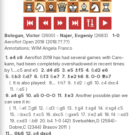






Bologan, Victor
2600
-
Najer, Evgeniy
2683
1-0
Aeroflot Open 2018
2018.??.??
WIM Angela Franco
1.
e4
c6
Aeroflot 2018 has had several games with Caro-
kann, had been completely overshadowed in recent times
by 1....c5 and e5
2.
d4
d5
3.
e5
♗
f5
4.
♘
d2
e6
5.
♘
b3
♘
d7
6.
♘
f3
♘
e7
7.
♗
e2
h6
8.
O-O
♕
c7
It is also played:
8...
♗
h7
9.
♗
d2
♘
g6
10.
c4
dxc4
11.
♘
a5
9.
a4
g5
10.
a5
O-O-O
11.
♗
e3
Another possible plan we
can see it in:
11.
♘
e1
♖
g8
12.
♘
d3
♘
g6
13.
♗
g4
♗
xg4
14.
♕
xg4
c5
15.
♘
bxc5
♗
xc5
16.
dxc5
♘
gxe5
17.
♕
e2
a6
18.
f4
♘
xd3
19.
cxd3
♘
b8
20.
b4
1-0 (42) Svetushkin,D (2594)-
Dobre,C (2344) Brasov 2011
11...
♔
b8
12.
c4
dxc4