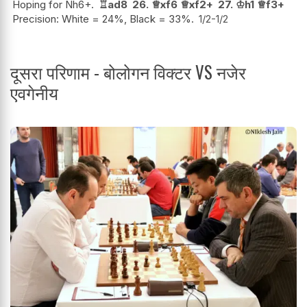
Hoping for Nh6+.
♖
ad8
26.
♕
xf6
♕
xf2+
27.
♔
h1
♕
f3+
Precision: White = 24%, Black = 33%.
1/2-1/2
दूसरा परिणाम - बोलोगन विक्टर VS नजेर
एवगेनीय