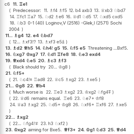
c6
11.
♖
e1
Predecessor:
11.
♗
f4
♗
f5
12.
b4
axb3
13.
♕
xb3
♘
bd7
14.
♖
fc1
♖
a7
15.
♘
d2
♗
e6
16.
♕
d1
♘
d5
17.
♘
xd5
cxd5
18.
♘
b3
0-1 (40) Loginov,V (2516) -Glek,I (2571) Sochi
2004
11...
♗
g4
12.
e4
♘
bd7
12...
♗
xf3
!?
13.
♗
xf3
e5
⩲
13.
♗
d2
♕
h5
14.
♘
h4
!
g5
15.
♘
f5
e5
Threatening ...Bxf5.
16.
♘
xg7
♔
xg7
17.
♘
d1
♖
fe8
18.
♘
e3
exd4
19.
♕
xd4
♘
e5
20.
♗
c3
♗
f3
Black should try
20...
♔
g8
21.
♘
f5+
21.
♘
c4
!
±
♖
ad8
22.
♕
c5
♗
xg2
23.
♗
xe5
21...
♔
g8
22.
♕
b4
Much worse is
22.
♖
e3
♗
xg2
23.
♔
xg2
♘
fg4
⩱
22.
♕
d6
remains equal.
♖
e6
23.
♘
e7+
♔
f8
24.
♕
a3
♗
xg2
25.
♘
d5+
♔
g8
26.
♘
xf6+
♖
xf6
27.
♗
xe5
22...
♗
xg2
22...
♘
fg4
!
∓
23.
h3
♘
xf2
23.
♔
xg2
aiming for Bxe5.
♕
f3+
24.
♔
g1
♘
d3
25.
♕
d4