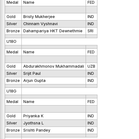
Medal
Name
FED
Gold
Bristy Mukherjee
IND
Silver
Chinnam Vyshnavi
IND
Bronze
Dahampariya HKT Dewnethmie
SRI
U18O
Medal
Name
FED
Gold
Abdurakhmonov Mukhammadali
UZB
Silver
Srijit Paul
IND
Bronze
Arjun Gupta
IND
U18G
Medal
Name
FED
Gold
Priyanka K
IND
Silver
Jyothsna L
IND
Bronze
Srishti Pandey
IND