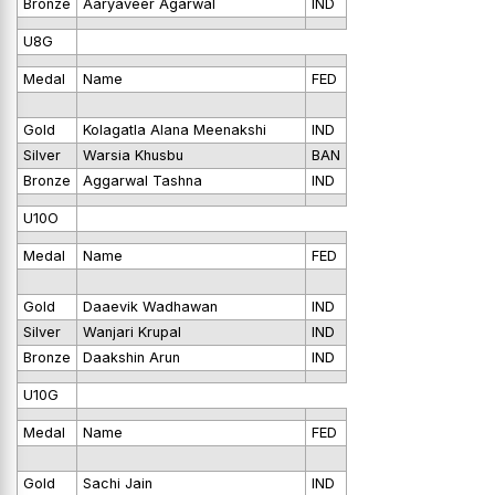
Bronze
Aaryaveer Agarwal
IND
U8G
Medal
Name
FED
Gold
Kolagatla Alana Meenakshi
IND
Silver
Warsia Khusbu
BAN
Bronze
Aggarwal Tashna
IND
U10O
Medal
Name
FED
Gold
Daaevik Wadhawan
IND
Silver
Wanjari Krupal
IND
Bronze
Daakshin Arun
IND
U10G
Medal
Name
FED
Gold
Sachi Jain
IND