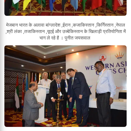
मेजबान भारत के अलावा बांग्लादेश ,ईरान ,कजाकिस्तान ,किर्गिस्तान ,नेपाल
,श्री लंका ,तजाकिस्तान ,यूएई और उज्बेकिस्तान के खिलाड़ी प्रतियोगिता में
भाग ले रहे है । पुनीत जयसवाल