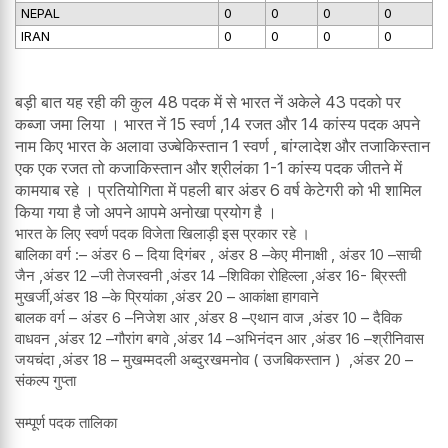
NEPAL
0
0
0
0
IRAN
0
0
0
0
बड़ी बात यह रही की कुल 48 पदक में से भारत नें अकेले 43 पदको पर
कब्जा जमा लिया । भारत नें 15 स्वर्ण ,14 रजत और 14 कांस्य पदक अपने
नाम किए भारत के अलावा उज्बेकिस्तान 1 स्वर्ण , बांग्लादेश और तजाकिस्तान
एक एक रजत तो कजाकिस्तान और श्रीलंका 1-1 कांस्य पदक जीतने में
कामयाब रहे । प्रतियोगिता में पहली बार अंडर 6 वर्ष केटेगरी को भी शामिल
किया गया है जो अपने आपमे अनोखा प्रयोग है ।
भारत के लिए स्वर्ण पदक विजेता खिलाड़ी इस प्रकार रहे ।
बालिका वर्ग :– अंडर 6 – दिया दिगंबर , अंडर 8 –केए मीनाक्षी , अंडर 10 –साची
जैन ,अंडर 12 –जी तेजस्वनी ,अंडर 14 –शिविका रोहिल्ला ,अंडर 16- ब्रिस्ती
मुखर्जी,अंडर 18 –के प्रियांका ,अंडर 20 – आकांक्षा हागवाने
बालक वर्ग – अंडर 6 –निजेश आर ,अंडर 8 –एथान वाज ,अंडर 10 – दैविक
वाधवन ,अंडर 12 –गौरांग बगवे ,अंडर 14 –अभिनंदन आर ,अंडर 16 –श्रीनिवास
जयचंदा ,अंडर 18 – मुखम्मदली अब्दुरखमनोव ( उजबिकस्तान ) ,अंडर 20 –
संकल्प गुप्ता
सम्पूर्ण पदक तालिका