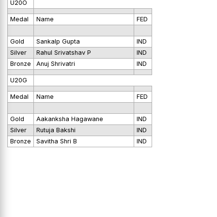
U20O
Medal
Name
FED
Gold
Sankalp Gupta
IND
Silver
Rahul Srivatshav P
IND
Bronze
Anuj Shrivatri
IND
U20G
Medal
Name
FED
Gold
Aakanksha Hagawane
IND
Silver
Rutuja Bakshi
IND
Bronze
Savitha Shri B
IND