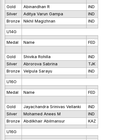
Gold
Abinandhan R
IND
Silver
Aditya Varun Gampa
IND
Bronze
Nikhil Magizhnan
IND
U14G
Medal
Name
FED
Gold
Shivika Rohilla
IND
Silver
Abrorova Sabrina
TJK
Bronze
Velpula Sarayu
IND
U16O
Medal
Name
FED
Gold
Jayachandra Srinivas Vellanki
IND
Silver
Mohamed Anees M
IND
Bronze
Abdilkhair Abilmansur
KAZ
U16G