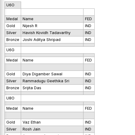
U6O
Medal
Name
FED
Gold
Nijesh R
IND
Silver
Havish Kovidh Tadavarthy
IND
Bronze
Joshi Aditya Shripad
IND
U6G
Medal
Name
FED
Gold
Diya Digamber Sawal
IND
Silver
Rammadugu Geethika Sri
IND
Bronze
Srijita Das
IND
U8O
Medal
Name
FED
Gold
Vaz Ethan
IND
Silver
Rosh Jain
IND