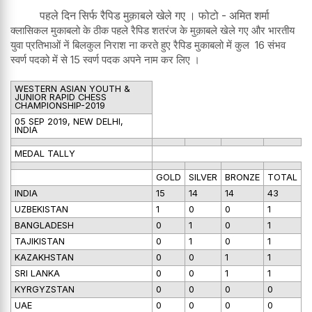
पहले दिन सिर्फ रैपिड मुक़ाबले खेले गए । फोटो - अमित शर्मा
क्लासिकल मुकाबलो के ठीक पहले रैपिड शतरंज के मुक़ाबले खेले गए और भारतीय
युवा प्रतिभाओं नें बिलकुल निराश ना करते हुए रैपिड मुकाबलो में कुल 16 संभव
स्वर्ण पदको में से 15 स्वर्ण पदक अपने नाम कर लिए ।
WESTERN ASIAN YOUTH &
JUNIOR RAPID CHESS
CHAMPIONSHIP-2019
05 SEP 2019, NEW DELHI,
INDIA
MEDAL TALLY
GOLD
SILVER
BRONZE
TOTAL
INDIA
15
14
14
43
UZBEKISTAN
1
0
0
1
BANGLADESH
0
1
0
1
TAJIKISTAN
0
1
0
1
KAZAKHSTAN
0
0
1
1
SRI LANKA
0
0
1
1
KYRGYZSTAN
0
0
0
0
UAE
0
0
0
0