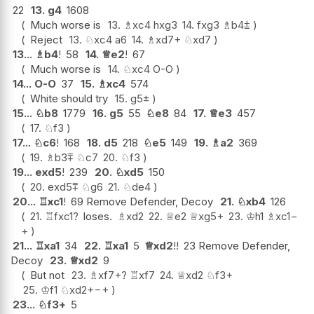
22
13.
g4
1608
Much worse is
13.
♗
xc4
hxg3
14.
fxg3
♗
b4
⩲
Reject
13.
♘
xc4
a6
14.
♗
xd7+
♘
xd7
13...
♗
b4
!
58
14.
♕
e2
!
67
Much worse is
14.
♘
xc4
O-O
14...
O-O
37
15.
♗
xc4
574
White should try
15.
g5
±
15...
♘
b8
1779
16.
g5
55
♘
e8
84
17.
♕
e3
457
17.
♘
f3
17...
♘
c6
!
168
18.
d5
218
♘
e5
149
19.
♗
a2
369
19.
♗
b3
⩱
♘
c7
20.
♘
f3
19...
exd5
!
239
20.
♘
xd5
150
20.
exd5
⩱
♘
g6
21.
♘
de4
20...
♖
xc1
!
69 Remove Defender, Decoy
21.
♘
xb4
126
21.
♖
fxc1
?
loses.
♗
xd2
22.
♕
e2
♕
xg5+
23.
♔
h1
♗
xc1
−
+
21...
♖
xa1
34
22.
♖
xa1
5
♕
xd2
!!
23 Remove Defender,
Decoy
23.
♕
xd2
9
But not
23.
♗
xf7+
?
♖
xf7
24.
♕
xd2
♘
f3+
25.
♔
f1
♘
xd2+
−+
23...
♘
f3+
5