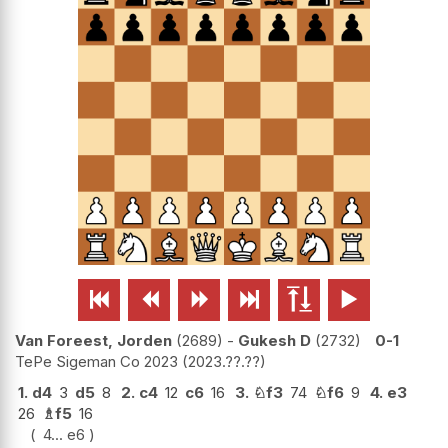






Van Foreest, Jorden
2689
-
Gukesh D
2732
0-1
TePe Sigeman Co 2023
2023.??.??
1.
d4
3
d5
8
2.
c4
12
c6
16
3.
♘
f3
74
♘
f6
9
4.
e3
26
♗
f5
16
4...
e6