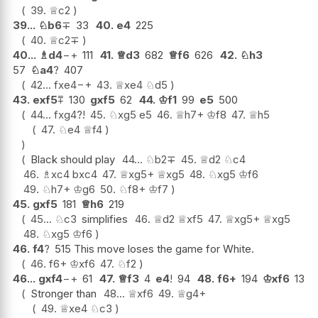
39.
♕
c2
39...
♘
b6
∓
33
40.
e4
225
40.
♕
c2
∓
40...
♗
d4
−+
111
41.
♕
d3
682
♕
f6
626
42.
♘
h3
57
♘
a4
?
407
42...
fxe4
−+
43.
♕
xe4
♘
d5
43.
exf5
⩱
130
gxf5
62
44.
♔
f1
99
e5
500
44...
fxg4
?!
45.
♘
xg5
e5
46.
♕
h7+
♔
f8
47.
♕
h5
47.
♘
e4
♕
f4
Black should play
44...
♘
b2
∓
45.
♕
d2
♘
c4
46.
♗
xc4
bxc4
47.
♕
xg5+
♕
xg5
48.
♘
xg5
♔
f6
49.
♘
h7+
♔
g6
50.
♘
f8+
♔
f7
45.
gxf5
181
♕
h6
219
45...
♘
c3
simplifies
46.
♕
d2
♕
xf5
47.
♕
xg5+
♕
xg5
48.
♘
xg5
♔
f6
46.
f4
?
515 This move loses the game for White.
46.
f6+
♔
xf6
47.
♘
f2
46...
gxf4
−+
61
47.
♕
f3
4
e4
!
94
48.
f6+
194
♔
xf6
13
Stronger than
48...
♕
xf6
49.
♕
g4+
49.
♕
xe4
♘
c3