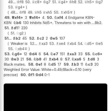
49...
♔
f8
50.
♕
c8+
♔
g7
51.
♕
g4+
♔
h8
52.
♕
h5+
♔
g7
53.
♕
g4+
48...
♔
f8
49.
♕
h5
♕
xh5
50.
♗
xh5
∓
49.
♕
xf4+
3
♕
xf4+
4
50.
♘
xf4
4 Endgame KBN-
KBN
♘
b6
130 Inhibits Nd5+. Threatens to win with ...Bb2.
51.
♗
d1
?
220
51.
♘
g2
51...
♗
b2
45
52.
♗
c2
2
♔
e5
107
Weaker is
52...
♗
xa3
53.
♗
xe4
♗
xb4
54.
♘
d5+
♔
e5
55.
♘
xb4
∓
53.
♘
g6+
12
♔
d4
6
54.
♘
e7
151
♗
xa3
33
55.
♘
c6+
30
♔
e3
21
56.
♘
b8
41
♗
xb4
8
57.
♘
xa6
5
♗
d6
3
Black mates.
58.
♔
e1
8
♘
d5
17
59.
♗
b3
11
♘
c3
20
Weighted Error Value: White=0.49/Black=0.10 (very
precise)
60.
♔
f1
♔
d4
0-1