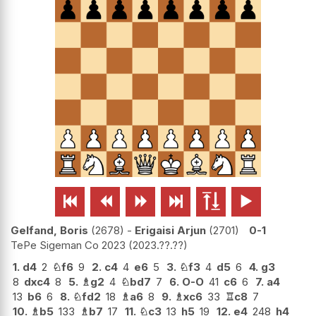






Gelfand, Boris
2678
-
Erigaisi Arjun
2701
0-1
TePe Sigeman Co 2023
2023.??.??
1.
d4
2
♘
f6
9
2.
c4
4
e6
5
3.
♘
f3
4
d5
6
4.
g3
8
dxc4
8
5.
♗
g2
4
♘
bd7
7
6.
O-O
41
c6
6
7.
a4
13
b6
6
8.
♘
fd2
18
♗
a6
8
9.
♗
xc6
33
♖
c8
7
10.
♗
b5
133
♗
b7
17
11.
♘
c3
13
h5
19
12.
e4
248
h4