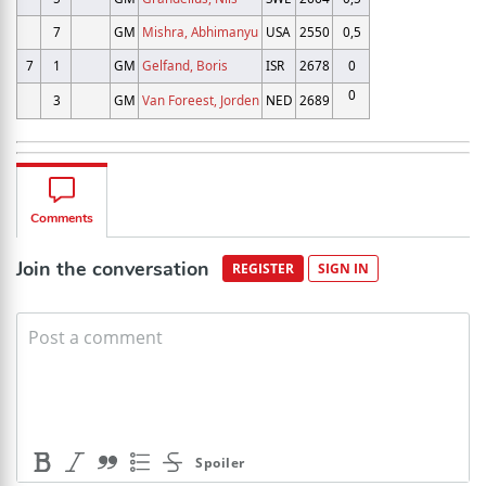
7
GM
Mishra, Abhimanyu
USA
2550
0,5
7
1
GM
Gelfand, Boris
ISR
2678
0
0
3
GM
Van Foreest, Jorden
NED
2689