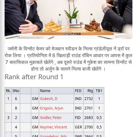
जर्मनी के विन्सेंट केमर को मेजबान स्वीडन के निल्स ग्रंडेलीयूस नें ड्रॉ पर
रोक लिया । प्रतियोगिता में 8 खिलाड़ी राउंड रॉबिन आधार पर आपस में कुल
7 क्लासिकल मुक़ाबले खेलेंगे , अब दूसरे राउंड में गुकेश का सामना विन्सेंट से
होगा तो अर्जुन के सामने निल्स बाजी खेलेंगे ।
Rank after Round 1
Rk.
SNo
Name
FED
Rtg
TB1
1
6
GM
Gukesh, D
IND
2732
1
8
GM
Erigaisi, Arjun
IND
2701
1
3
2
GM
Svidler, Peter
FID
2683
0,5
4
GM
Keymer, Vincent
GER
2700
0,5
5
GM
Grandelius, Nils
SWE
2664
0,5