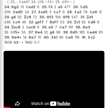
23...
♗
xe4
?
24.
♕
f4
♘
f3+
25.
♔
f1
+−
24.
♔
g2
13
♘
xd2
6
25.
f3
2
a5
477
26.
♘
d5
209
♗
xd5
!
24
27.
♗
xd5
3
♘
c7
9
28.
♗
a2
76
♘
e6
12
29.
g6
92
♖
c8
72
30.
♔
f2
106
♔
f8
547
31.
♖
d1
246
♘
c4
46
32.
gxf7
7
♔
xf7
53
33.
♖
c1
82
♘
d6
8
34.
♖
xc8
2
♘
xc8
6
35.
e5
7
♘
e7
191
36.
♔
e3
26
♘
f5+
55
37.
♔
e4
22
g6
98
38.
♔
d5
185
♘
ed4
95
39.
♔
e4+
14
♔
e7
10
40.
♗
b1
96
♘
e6
118
41.
♗
c2
1838
h3
−+
1962
0-1