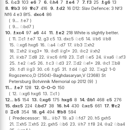
5.
♘
c3
103
e6
7
6.
♘
h4
7
♗
e4
7
7.
f3
25
♗
g6
13
8.
♕
b3
99
♕
c7
416
9.
♗
d2
16 D12: Slav Defence: 3 Nf3
Nf6 4 e3 Bf5.
dxc4
86
9...
♗
e7
9...
♘
bd7
10.
♗
xc4
97
a6
44
11.
♗
e2
218 White is slightly better.
11.
♖
c1
♗
e7
12.
g3
c5
13.
dxc5
♘
c6
14.
♕
b6
♕
b8
15.
♘
xg6
hxg6
16.
♘
a4
♘
d7
17.
♕
b3
♖
xh2
18.
♖
xh2
♕
xg3+
19.
♔
d1
♕
g1+
20.
♔
c2
♕
xh2
21.
♕
xb7
♖
d8
22.
♕
xc6
♔
f8
23.
♖
d1
♘
e5
24.
♕
xa6
♘
xf3
25.
♗
e2
♘
e5
26.
♗
c3
♘
d3
27.
♖
d2
♘
e1+
28.
♔
c1
♖
b8
29.
♗
d1
♕
g3
30.
c6
♗
g5
31.
♗
d4
♘
g2
32.
♖
xg2
1-0
Rogozenco,D (2504)-Baghdasaryan,V (2368) St
Petersburg Botvinnik Memorial op 2012 (9)
11...
♗
e7
128
12.
O-O-O
150
12.
♘
xg6
hxg6
13.
♖
c1
12...
b5
154
13.
♘
xg6
175
hxg6
8
14.
♔
b1
468
c5
276
15.
dxc5
224
♘
bd7
38
16.
h4
430
♘
xc5
661
17.
♕
c2
8
♖
c8
354
18.
g4
494
♕
b8
594
Predecessor:
18...
♕
b7
19.
a3
♘
fd7
20.
h5
gxh5
21.
♖
xh5
♖
xh5
22.
gxh5
♘
b6
23.
♕
h7
♗
f8
24.
♔
a2
♘
ba4