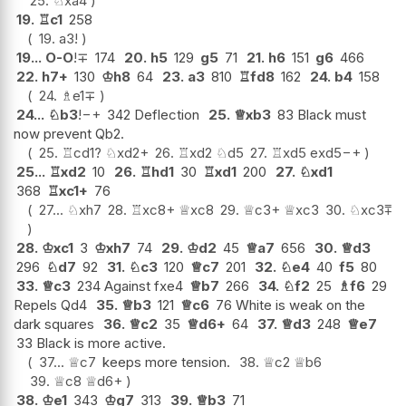
25.
♘
xa4
19.
♖
c1
258
19.
a3
!
19...
O-O
!
∓
174
20.
h5
129
g5
71
21.
h6
151
g6
466
22.
h7+
130
♔
h8
64
23.
a3
810
♖
fd8
162
24.
b4
158
24.
♗
e1
∓
24...
♘
b3
!
−+
342 Deflection
25.
♕
xb3
83 Black must
now prevent Qb2.
25.
♖
cd1
?
♘
xd2+
26.
♖
xd2
♘
d5
27.
♖
xd5
exd5
−+
25...
♖
xd2
10
26.
♖
hd1
30
♖
xd1
200
27.
♘
xd1
368
♖
xc1+
76
27...
♘
xh7
28.
♖
xc8+
♕
xc8
29.
♕
c3+
♕
xc3
30.
♘
xc3
⩱
28.
♔
xc1
3
♔
xh7
74
29.
♔
d2
45
♕
a7
656
30.
♕
d3
296
♘
d7
92
31.
♘
c3
120
♕
c7
201
32.
♘
e4
40
f5
80
33.
♕
c3
234 Against fxe4
♕
b7
266
34.
♘
f2
25
♗
f6
29
Repels Qd4
35.
♕
b3
121
♕
c6
76 White is weak on the
dark squares
36.
♕
c2
35
♕
d6+
64
37.
♕
d3
248
♕
e7
33 Black is more active.
37...
♕
c7
keeps more tension.
38.
♕
c2
♕
b6
39.
♕
c8
♕
d6+
38.
♔
e1
343
♔
g7
313
39.
♕
b3
71