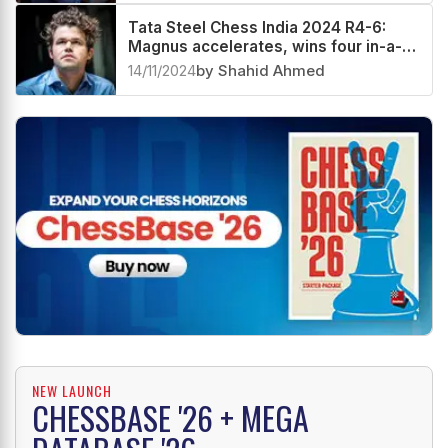
Tata Steel Chess India 2024 R4-6:
Magnus accelerates, wins four in-a-
row, leaps to the front
14/11/2024
by Shahid Ahmed
NEW LAUNCH
CHESSBASE '26 + MEGA