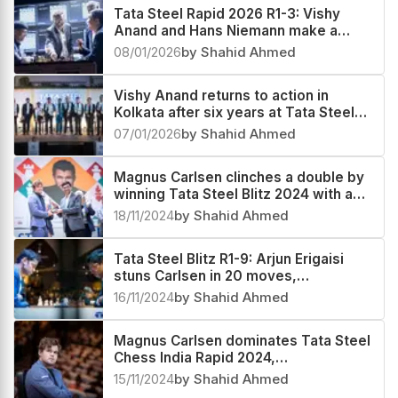
Tata Steel Rapid 2026 R1-3: Vishy
Anand and Hans Niemann make a
great start
08/01/2026
by Shahid Ahmed
Vishy Anand returns to action in
Kolkata after six years at Tata Steel
India Rapid and Blitz 2026
07/01/2026
by Shahid Ahmed
Magnus Carlsen clinches a double by
winning Tata Steel Blitz 2024 with a
round to spare, Arjun Erigaisi third
18/11/2024
by Shahid Ahmed
Tata Steel Blitz R1-9: Arjun Erigaisi
stuns Carlsen in 20 moves,
Praggnanandhaa scores a double hat-
16/11/2024
by Shahid Ahmed
trick
Magnus Carlsen dominates Tata Steel
Chess India Rapid 2024,
Praggnanandhaa second
15/11/2024
by Shahid Ahmed