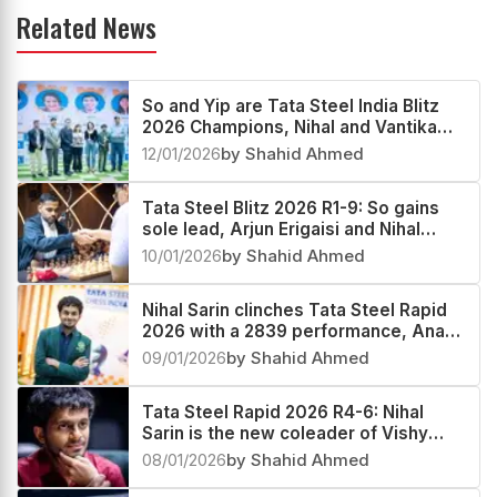
Related News
So and Yip are Tata Steel India Blitz
2026 Champions, Nihal and Vantika
second, Arjun Erigaisi third
12/01/2026
by Shahid Ahmed
Tata Steel Blitz 2026 R1-9: So gains
sole lead, Arjun Erigaisi and Nihal
Sarin in pursuit
10/01/2026
by Shahid Ahmed
Nihal Sarin clinches Tata Steel Rapid
2026 with a 2839 performance, Anand
second and Arjun Erigaisi third
09/01/2026
by Shahid Ahmed
Tata Steel Rapid 2026 R4-6: Nihal
Sarin is the new coleader of Vishy
Anand
08/01/2026
by Shahid Ahmed