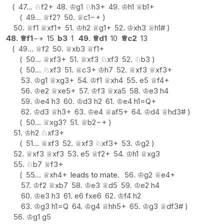
47...
♘
f2+
48.
♔
g1
♘
h3+
49.
♔
h1
♕
b1+
49...
♕
f2
?
50.
♕
c1
−+
50.
♕
f1
♕
xf1+
51.
♔
h2
♕
g1+
52.
♔
xh3
♕
h1#
48.
♕
f1
−+
15
b3
1
49.
♕
d1
10
♕
c2
13
49...
♕
f2
50.
♕
xb3
♕
f1+
50...
♕
xf3+
51.
♕
xf3
♘
xf3
52.
♘
b3
50...
♘
xf3
51.
♕
c3+
♔
h7
52.
♕
xf3
♕
xf3+
53.
♔
g1
♕
xg3+
54.
♔
f1
♕
xh4
55.
e5
♕
f4+
56.
♔
e2
♕
xe5+
57.
♔
f3
♕
xa5
58.
♔
e3
h4
59.
♔
e4
h3
60.
♔
d3
h2
61.
♔
e4
h1=Q+
62.
♔
d3
♕
h3+
63.
♔
e4
♕
af5+
64.
♔
d4
♕
hd3#
50...
♕
xg3
?
51.
♕
b2
−+
51.
♔
h2
♘
xf3+
51...
♕
xf3
52.
♕
xf3
♘
xf3+
53.
♔
g2
52.
♕
xf3
♕
xf3
53.
e5
♕
f2+
54.
♔
h1
♕
xg3
55.
♘
b7
♕
f3+
55...
♕
xh4+
leads to mate.
56.
♔
g2
♕
e4+
57.
♔
f2
♕
xb7
58.
♔
e3
♕
d5
59.
♔
e2
h4
60.
♔
e3
h3
61.
e6
fxe6
62.
♔
f4
h2
63.
♔
g3
h1=Q
64.
♔
g4
♕
hh5+
65.
♔
g3
♕
df3#
56.
♔
g1
g5