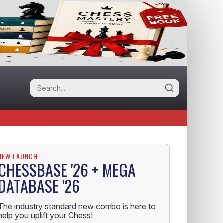
NEW LAUNCH
CHESSBASE '26 + MEGA
DATABASE '26
The industry standard new combo is here to
help you uplift your Chess!