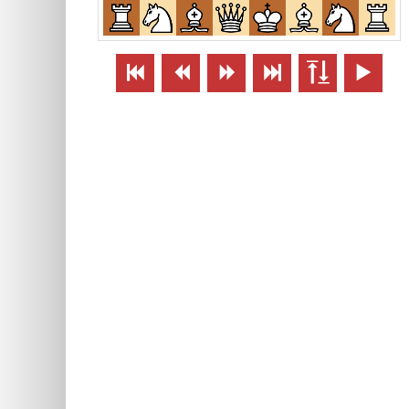





