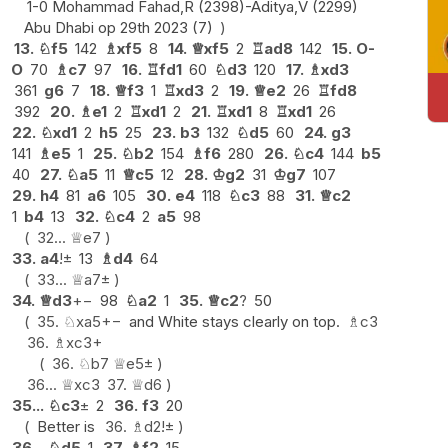
1-0 Mohammad Fahad,R (2398)-Aditya,V (2299)
Abu Dhabi op 29th 2023 (7)
13.
♘
f5
142
♗
xf5
8
14.
♕
xf5
2
♖
ad8
142
15.
O-
O
70
♗
c7
97
16.
♖
fd1
60
♘
d3
120
17.
♗
xd3
361
g6
7
18.
♕
f3
1
♖
xd3
2
19.
♕
e2
26
♖
fd8
392
20.
♗
e1
2
♖
xd1
2
21.
♖
xd1
8
♖
xd1
26
22.
♘
xd1
2
h5
25
23.
b3
132
♘
d5
60
24.
g3
141
♗
e5
1
25.
♘
b2
154
♗
f6
280
26.
♘
c4
144
b5
40
27.
♘
a5
11
♕
c5
12
28.
♔
g2
31
♔
g7
107
29.
h4
81
a6
105
30.
e4
118
♘
c3
88
31.
♕
c2
1
b4
13
32.
♘
c4
2
a5
98
32...
♕
e7
33.
a4
!
±
13
♗
d4
64
33...
♕
a7
±
34.
♕
d3
+−
98
♘
a2
1
35.
♕
c2
?
50
35.
♘
xa5
+−
and White stays clearly on top.
♗
c3
36.
♗
xc3+
36.
♘
b7
♕
e5
±
36...
♕
xc3
37.
♕
d6
35...
♘
c3
±
2
36.
f3
20
Better is
36.
♗
d2
!
±
36...
♘
d5
1
37.
♗
f2
15