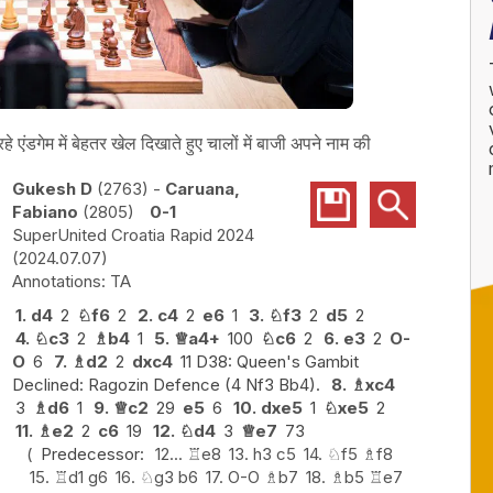
 एंडगेम में बेहतर खेल दिखाते हुए चालों में बाजी अपने नाम की
Gukesh D
2763
-
Caruana,
Fabiano
2805
0-1
SuperUnited Croatia Rapid 2024
2024.07.07
TA
1.
d4
2
♘
f6
2
2.
c4
2
e6
1
3.
♘
f3
2
d5
2
4.
♘
c3
2
♗
b4
1
5.
♕
a4+
100
♘
c6
2
6.
e3
2
O-
O
6
7.
♗
d2
2
dxc4
11 D38: Queen's Gambit
Declined: Ragozin Defence (4 Nf3 Bb4).
8.
♗
xc4
3
♗
d6
1
9.
♕
c2
29
e5
6
10.
dxe5
1
♘
xe5
2
11.
♗
e2
2
c6
19
12.
♘
d4
3
♕
e7
73
Predecessor:
12...
♖
e8
13.
h3
c5
14.
♘
f5
♗
f8
15.
♖
d1
g6
16.
♘
g3
b6
17.
O-O
♗
b7
18.
♗
b5
♖
e7