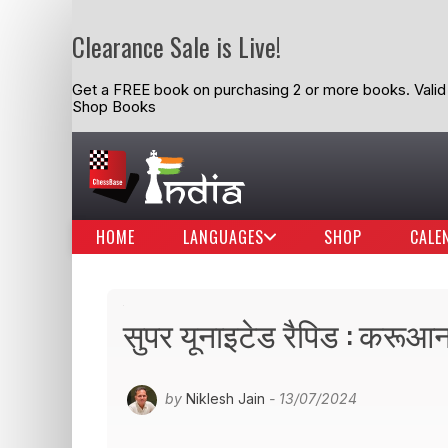
Clearance Sale is Live!
Get a FREE book on purchasing 2 or more books. Valid t
Shop Books
HOME
LANGUAGES
SHOP
CALE
सुपर यूनाइटेड रैपिड : करूआना 
by
Niklesh Jain
- 13/07/2024