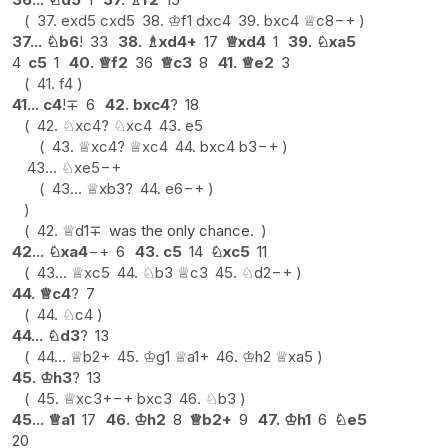
37.
exd5
cxd5
38.
♔
f1
dxc4
39.
bxc4
♕
c8
−+
37...
♘
b6
!
33
38.
♗
xd4+
17
♕
xd4
1
39.
♘
xa5
4
c5
1
40.
♕
f2
36
♕
c3
8
41.
♕
e2
3
41.
f4
41...
c4
!
∓
6
42.
bxc4
?
18
42.
♘
xc4
?
♘
xc4
43.
e5
43.
♕
xc4
?
♕
xc4
44.
bxc4
b3
−+
43...
♘
xe5
−+
43...
♕
xb3
?
44.
e6
−+
42.
♕
d1
∓
was the only chance.
42...
♘
xa4
−+
6
43.
c5
14
♘
xc5
11
43...
♕
xc5
44.
♘
b3
♕
c3
45.
♘
d2
−+
44.
♕
c4
?
7
44.
♘
c4
44...
♘
d3
?
13
44...
♕
b2+
45.
♔
g1
♕
a1+
46.
♔
h2
♕
xa5
45.
♔
h3
?
13
45.
♕
xc3+
−+
bxc3
46.
♘
b3
45...
♕
a1
17
46.
♔
h2
8
♕
b2+
9
47.
♔
h1
6
♘
e5
20