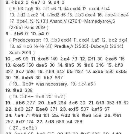
8.
♘
bd2
0
♘
e7
0
9.
d4
0
9.
h3
♘
g6
10.
♘
f1
c6
11.
d4
exd4
12.
cxd4
♗
b4
13.
♗
d2
♗
xd2
14.
♘
1xd2
d5
15.
♗
b3
dxe4
16.
♘
xe4
♘
xe4
17.
♖
xe4
½-½ (31) Anand,V (2764)-Mamedyarov,S
(2765) Paris 2019
9...
♗
b6
0
10.
a4
0
Predecessor:
10.
♗
b3
exd4
11.
cxd4
♗
a5
12.
♗
c2
♗
g4
13.
a3
♘
c6
½-½ (41) Predke,A (2535)-Dubov,D (2644)
Sochi 2016
10...
c6
99
11.
dxe5
149
♘
g4
73
12.
♖
f1
30
♘
xe5
115
13.
♘
xe5
150
dxe5
30
14.
♕
h5
39
♕
d6
346
15.
♘
f3
322
♗
c7
686
16.
♘
h4
643
b5
1132
17.
axb5
550
cxb5
30
18.
♗
xb5
30
♗
b7
667
18...
♖
b8
±
was necessary.
19.
♗
c4
a5
19.
♕
e2
338
19.
♖
d1
+−
♕
e6
20.
♕
e2
19...
♗
b6
377
20.
♗
a6
264
♗
c6
30
21.
♘
f3
352
f5
62
22.
♗
d3
227
♖
ae8
371
23.
exf5
507
♘
xf5
67
24.
♗
e4
71
♔
h8
101
25.
♘
d2
169
♕
e6
558
26.
♔
h1
252
♗
d7
124
27.
♗
d3
689
e4
288
27...
♗
c6
⩲