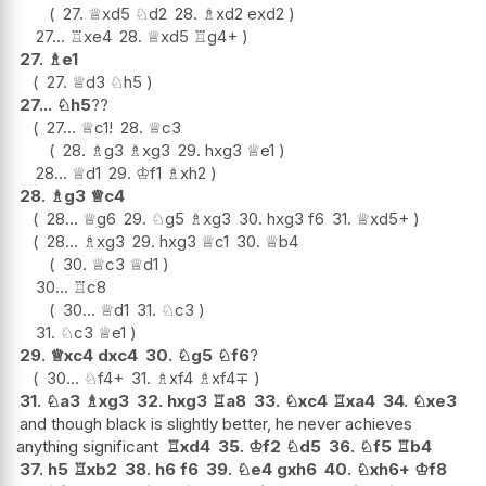
27.
♕
xd5
♘
d2
28.
♗
xd2
exd2
27...
♖
xe4
28.
♕
xd5
♖
g4+
27.
♗
e1
27.
♕
d3
♘
h5
27...
♘
h5
??
27...
♕
c1
!
28.
♕
c3
28.
♗
g3
♗
xg3
29.
hxg3
♕
e1
28...
♕
d1
29.
♔
f1
♗
xh2
28.
♗
g3
♕
c4
28...
♕
g6
29.
♘
g5
♗
xg3
30.
hxg3
f6
31.
♕
xd5+
28...
♗
xg3
29.
hxg3
♕
c1
30.
♕
b4
30.
♕
c3
♕
d1
30...
♖
c8
30...
♕
d1
31.
♘
c3
31.
♘
c3
♕
e1
29.
♕
xc4
dxc4
30.
♘
g5
♘
f6
?
30...
♘
f4+
31.
♗
xf4
♗
xf4
∓
31.
♘
a3
♗
xg3
32.
hxg3
♖
a8
33.
♘
xc4
♖
xa4
34.
♘
xe3
and though black is slightly better, he never achieves
anything significant
♖
xd4
35.
♔
f2
♘
d5
36.
♘
f5
♖
b4
37.
h5
♖
xb2
38.
h6
f6
39.
♘
e4
gxh6
40.
♘
xh6+
♔
f8