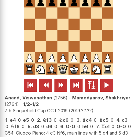






Anand, Viswanathan
2756
-
Mamedyarov, Shakhriyar
2764
1/2-1/2
7th Sinquefield Cup GCT 2019
2019.??.??
1.
e4
0
e5
0
2.
♘
f3
0
♘
c6
0
3.
♗
c4
0
♗
c5
0
4.
c3
0
♘
f6
0
5.
d3
0
d6
0
6.
O-O
0
h6
0
7.
♖
e1
0
O-O
0
C54: Giuoco Piano: 4 c3 Nf6, main lines with 5 d4 and 5 d3