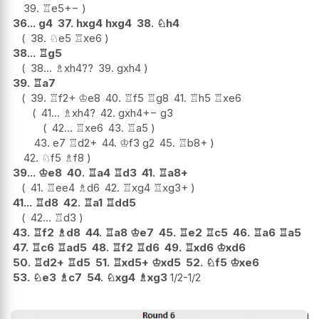
39.
♖
e5
+−
36...
g4
37.
hxg4
hxg4
38.
♘
h4
38.
♘
e5
♖
xe6
38...
♖
g5
38...
♗
xh4
??
39.
gxh4
39.
♖
a7
39.
♖
f2+
♔
e8
40.
♖
f5
♖
g8
41.
♖
h5
♖
xe6
41...
♗
xh4
?
42.
gxh4
+−
g3
42...
♖
xe6
43.
♖
a5
43.
e7
♖
d2+
44.
♔
f3
g2
45.
♖
b8+
42.
♘
f5
♗
f8
39...
♔
e8
40.
♖
a4
♖
d3
41.
♖
a8+
41.
♖
ee4
♗
d6
42.
♖
xg4
♖
xg3+
41...
♖
d8
42.
♖
a1
♖
dd5
42...
♖
d3
43.
♖
f2
♗
d8
44.
♖
a8
♔
e7
45.
♖
e2
♖
c5
46.
♖
a6
♖
a5
47.
♖
c6
♖
ad5
48.
♖
f2
♖
d6
49.
♖
xd6
♔
xd6
50.
♖
d2+
♖
d5
51.
♖
xd5+
♔
xd5
52.
♘
f5
♔
xe6
53.
♘
e3
♗
c7
54.
♘
xg4
♗
xg3
1/2-1/2