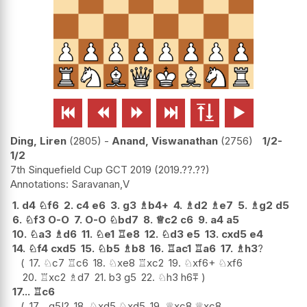






Ding, Liren
2805
-
Anand, Viswanathan
2756
1/2-
1/2
7th Sinquefield Cup GCT 2019
2019.??.??
Saravanan,V
1.
d4
♘
f6
2.
c4
e6
3.
g3
♗
b4+
4.
♗
d2
♗
e7
5.
♗
g2
d5
6.
♘
f3
O-O
7.
O-O
♘
bd7
8.
♕
c2
c6
9.
a4
a5
10.
♘
a3
♗
d6
11.
♘
e1
♖
e8
12.
♘
d3
e5
13.
cxd5
e4
14.
♘
f4
cxd5
15.
♘
b5
♗
b8
16.
♖
ac1
♖
a6
17.
♗
h3
?
17.
♘
c7
♖
c6
18.
♘
xe8
♖
xc2
19.
♘
xf6+
♘
xf6
20.
♖
xc2
♗
d7
21.
b3
g5
22.
♘
h3
h6
⩱
17...
♖
c6
17...
g5
!?
18.
♘
xd5
♘
xd5
19.
♕
xc8
♕
xc8