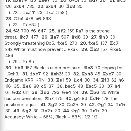
19.
♘
xe7+
135
♖
xe7
30
20.
O-O
!
30
♘
d7
217
21.
♕
c3
126
axb4
735
22.
axb4
30
♖
c8
30
22...
♖
xa1
∓
23.
♖
xa1
♖
e8
23.
♖
fc1
478
c6
898
23...
♖
ee8
⩱
24.
f4
!
700
f6
647
25.
♗
f2
159 Ra7 is the strong
threat.
♕
c7
477
26.
♖
a7
597
♕
d8
30
27.
♕
h3
30
Strongly threatening Bc5.
fxe5
270
28.
fxe5
137
♖
c7
242 White must now prevent ...Rxa7.
29.
♖
a3
157
♘
xe5
486
29...
♕
c8
30.
♗
b6
167 Black is under pressure.
♕
c8
70 Hoping for
...Qxh3.
31.
♗
xc7
92
♕
xh3
!
30
32.
♖
xh3
45
♖
xc7
30
Endgame KRR-KRN
33.
♖
e1
59
♘
c4
30
34.
♖
f3
62
h6
116
35.
♖
e6
88
c5
37
36.
bxc5
48
♖
xc5
30
37.
h4
61
♘
d2
611
38.
♖
d3
793
♘
e4
34
39.
♖
b6
30 White
has compensation.
♔
h7
175
40.
g4
83
♖
c1+
128 The
position is equal.
41.
♔
g2
30
♖
c2+
30
42.
♔
g1
34
♖
c1+
30
43.
♔
g2
30
♖
c2+
30
44.
♔
g1
30
♖
c1+
30
Accuracy: White = 66%, Black = 58%.
1/2-1/2