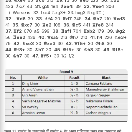
28.
♘
xe4
65
♗
c6
515
29.
f3
30
♕
e5
223
30.
♗
d2
433
♗
c7
43
31.
g3
!
184
♗
xe4
!
39
32.
♕
xe4
306
Worse is
32.
fxe4
♘
xg3+
33.
hxg3
♕
xg3
∓
32...
♕
d6
30
33.
♗
f4
30
♕
d7
248
34.
♕
b7
210
♕
xd3
41
35.
♕
xc7
30
♖
e2
108
36.
♕
c5
441
♖
fe8
244
37.
♖
f2
670
a5
699
38.
♖
af1
704
♖
xb2
179
39.
♔
g2
56
♖
ee2
436
40.
♕
xa5
213
♔
h7
210
41.
h4
226
♘
e3+
79
42.
♗
xe3
30
♕
xe3
30
43.
♕
f5+
30
♔
h8
30
44.
♕
f8+
30
♔
h7
30
45.
♕
f5+
30
♔
h8
30
46.
♕
f8+
30
♔
h7
30
47.
♕
f5+
30
1/2-1/2
कुल 11 राउंड के मुक़ाबले में राउंड 8 के अन्य परिणाम कुछ इस प्रकार रहे