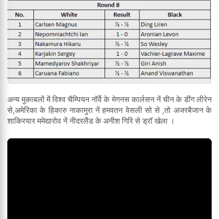
अन्य मुकाबलों में विश्व चैम्पियन नॉर्वे के मेगनस कार्लसन नें चीन के डींग लीरेन
से,अमेरिका के हिकारु नाकामुरा नें हमवतन वेसली सो से ,तो अजरबैजान के
शाकिरयार ममेद्यारोव नें नीदरलैंड के अनीश गिरि से ड्रॉ खेला ।