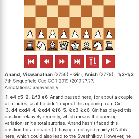






Anand, Viswanathan
2756
-
Giri, Anish
2779
1/2-1/2
7th Sinquefield Cup GCT 2019
2019.??.??
Saravanan,V
1.
e4
c5
2.
♘
f3
e6
Anand paused here, for about a couple
of minutes, as if he didn't expect this opening from Giri
3.
d4
cxd4
4.
♘
xd4
♘
f6
5.
♘
c3
♘
c6
Giri has played this
position relatively recently, which means the opening
variation isn't a total surprise. Anand hasn't faced this
position for a decade (!), having employed mainly 6.Ndb5
here, which could also lead to the Sveshnikov. However, he