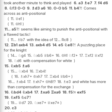
took another minute to think and played
6.
a3
♗
e7
7.
f4
d6
8.
♘
f3
O-O
9.
♗
d3
a6
10.
O-O
b5
11.
b4
?!
Comes
across as anti-positional
11.
♕
e1
11.
♔
h1
11...
a5
?!
seems like aiming to punish the anti-positional with
a flawed tactic!
11...
♗
b7
with the idea of 12... Rc8
12.
♖
b1
axb4
13.
axb4
d5
14.
e5
♘
e8
?!
A puzzling place
for the knight
14...
♘
g4
15.
♘
xb5
♕
b6+
16.
♔
h1
♘
f2+
17.
♖
xf2
♕
xf2
18.
♘
d6
with compensation for white
15.
♘
xb5
♗
a6
15...
♘
xb4
16.
♖
xb4
!
16.
♗
xh7+
♔
xh7
17.
♖
xb4
♕
b6+
16...
♗
xb4
17.
♗
xh7+
♔
h8
!?
18.
♗
e3
and white has more
than compensation for the exchange
16.
♘
bd4
♘
xb4
17.
♗
xa6
♖
xa6
18.
f5
!
±
exf5
19.
♘
xf5
♘
c7
?
19...
♕
d7
20.
♘
xe7+
♕
xe7
±
20.
c3