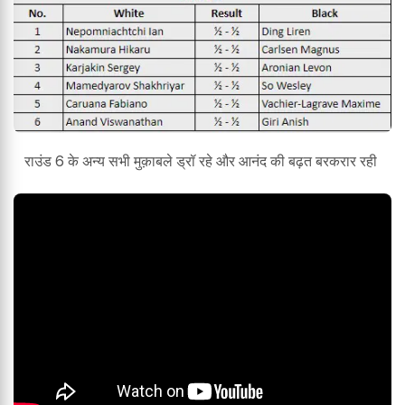
राउंड 6 के अन्य सभी मुक़ाबले ड्रॉ रहे और आनंद की बढ़त बरकरार रही