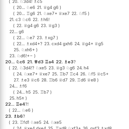
20.
♘
3d4
!
♗
c5
20...
♘
e6
21.
♕
g4
g6
20...
♖
g6
21.
♘
xe7+
♕
xe7
22.
♘
f5
21.
c3
♘
c6
22.
♗
h6
!
22.
♕
g4
g6
23.
♕
g3
22...
g6
22...
♘
e7
23.
♗
xg7
22...
♗
xd4+
?
23.
cxd4
gxh6
24.
♕
g4+
♕
g5
25.
♘
xh6+
23.
♘
d6
!
+−
20...
♘
c6
21.
♕
d3
♖
a4
22.
♗
e3
?
22.
♘
3d4
!?
♘
xe5
23.
♕
g3
♘
g6
24.
h4
24.
♘
xe7+
♕
xe7
25.
♖
b7
♖
c4
26.
♘
f5
♕
c5+
27.
♗
e3
♕
c6
28.
♖
b6
♕
d7
29.
♖
d6
♕
e8
24...
♗
f6
24...
h5
25.
♖
b7
25.
h5
±
22...
♖
e4
?!
22...
♘
e6
23.
♗
b6
?
23.
♖
fd1
♘
xe5
24.
♘
xe5
24.
♕
xe4
dxe4
25.
♖
xd8
♘
xf3+
26.
gxf3
♗
xd8