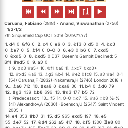






Caruana, Fabiano
2818
-
Anand, Viswanathan
2756
1/2-1/2
7th Sinquefield Cup GCT 2019
2019.??.??
1.
d4
0
♘
f6
0
2.
c4
0
e6
0
3.
♘
f3
0
d5
0
4.
♘
c3
0
♗
e7
0
5.
♗
f4
0
O-O
0
6.
e3
0
b6
0
7.
cxd5
0
♘
xd5
0
8.
♘
xd5
0 D37: Queen's Gambit Declined: 5
Bf4
♕
xd5
0
9.
a3
0
9.
♗
d3
♕
a5+
10.
♔
f1
♗
a6
11.
♗
xc7
♗
xd3+
12.
♕
xd3
♘
a6
13.
♗
g3
♘
b4
14.
♕
e2
♖
fc8
15.
a3
♕
a4
0-1
(54) Caruana,F (2832)-Nakamura,H (2746) London 2018
9...
♗
a6
712
10.
♗
xa6
0
♘
xa6
30
11.
b4
0
♗
d6
79
12.
♗
g3
438
♘
b8
696
13.
♕
d3
177
b5
72
Predecessor:
13...
f5
14.
O-O
♘
d7
15.
♕
a6
♘
b8
½-½
(41) Alexandrov,A (2630) -Boensch,U (2547) Saint Vincent
2005
14.
e4
353
♕
b7
31
15.
d5
965
exd5
197
16.
e5
55
♗
e7
52
17.
♘
d4
262
a5
417
18.
♘
f5
1300
♖
e8
80