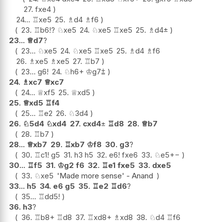
27.
fxe4
24...
♖
xe5
25.
♗
d4
♗
f6
23.
♖
b6
!?
♘
xe5
24.
♘
xe5
♖
xe5
25.
♗
d4
±
23...
♕
d7
?
23...
♘
xe5
24.
♘
xe5
♖
xe5
25.
♗
d4
♗
f6
26.
♗
xe5
♗
xe5
27.
♖
b7
23...
g6
!
24.
♘
h6+
♔
g7
⩲
24.
♗
xc7
♕
xc7
24...
♕
xf5
25.
♕
xd5
25.
♕
xd5
♖
f4
25...
♖
e2
26.
♘
3d4
26.
♘
5d4
♘
xd4
27.
cxd4
±
♖
d8
28.
♕
b7
28.
♖
b7
28...
♕
xb7
29.
♖
xb7
♔
f8
30.
g3
?
30.
♖
c1
!
g5
31.
h3
h5
32.
e6
!
fxe6
33.
♘
e5
+−
30...
♖
f5
31.
♔
g2
f6
32.
♖
e1
fxe5
33.
dxe5
33.
♘
xe5
'Made more sense' - Anand
33...
h5
34.
e6
g5
35.
♖
e2
♖
d6
?
35...
♖
dd5
!
36.
h3
?
36.
♖
b8+
♖
d8
37.
♖
xd8+
♗
xd8
38.
♘
d4
♖
f6