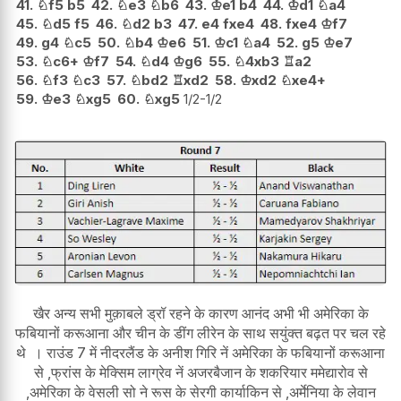
41.
♘
f5
b5
42.
♘
e3
♘
b6
43.
♔
e1
b4
44.
♔
d1
♘
a4
45.
♘
d5
f5
46.
♘
d2
b3
47.
e4
fxe4
48.
fxe4
♔
f7
49.
g4
♘
c5
50.
♘
b4
♔
e6
51.
♔
c1
♘
a4
52.
g5
♔
e7
53.
♘
c6+
♔
f7
54.
♘
d4
♔
g6
55.
♘
4xb3
♖
a2
56.
♘
f3
♘
c3
57.
♘
bd2
♖
xd2
58.
♔
xd2
♘
xe4+
59.
♔
e3
♘
xg5
60.
♘
xg5
1/2-1/2
खैर अन्य सभी मुक़ाबले ड्रॉ रहने के कारण आनंद अभी भी अमेरिका के
फबियानों करूआना और चीन के डींग लीरेन के साथ सयुंक्त बढ़त पर चल रहे
थे । राउंड 7 में नीदरलैंड के अनीश गिरि नें अमेरिका के फबियानों करूआना
से ,फ्रांस के मेक्सिम लाग्रेव नें अजरबैजान के शकरियार ममेद्यारोव से
,अमेरिका के वेसली सो ने रूस के सेरगी कार्याकिन से ,अर्मेनिया के लेवान