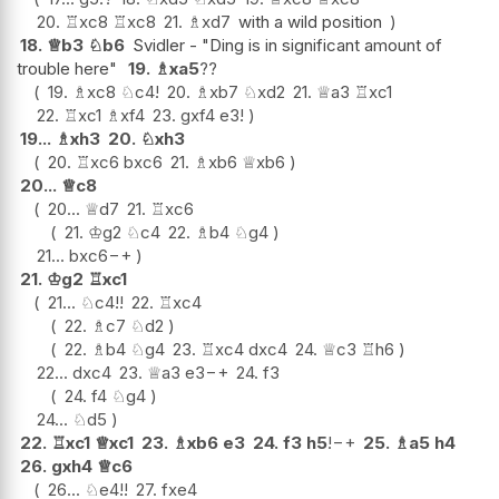
20.
♖
xc8
♖
xc8
21.
♗
xd7
with a wild position
18.
♕
b3
♘
b6
Svidler - "Ding is in significant amount of
trouble here"
19.
♗
xa5
??
19.
♗
xc8
♘
c4
!
20.
♗
xb7
♘
xd2
21.
♕
a3
♖
xc1
22.
♖
xc1
♗
xf4
23.
gxf4
e3
!
19...
♗
xh3
20.
♘
xh3
20.
♖
xc6
bxc6
21.
♗
xb6
♕
xb6
20...
♕
c8
20...
♕
d7
21.
♖
xc6
21.
♔
g2
♘
c4
22.
♗
b4
♘
g4
21...
bxc6
−+
21.
♔
g2
♖
xc1
21...
♘
c4
!!
22.
♖
xc4
22.
♗
c7
♘
d2
22.
♗
b4
♘
g4
23.
♖
xc4
dxc4
24.
♕
c3
♖
h6
22...
dxc4
23.
♕
a3
e3
−+
24.
f3
24.
f4
♘
g4
24...
♘
d5
22.
♖
xc1
♕
xc1
23.
♗
xb6
e3
24.
f3
h5
!
−+
25.
♗
a5
h4
26.
gxh4
♕
c6
26...
♘
e4
!!
27.
fxe4