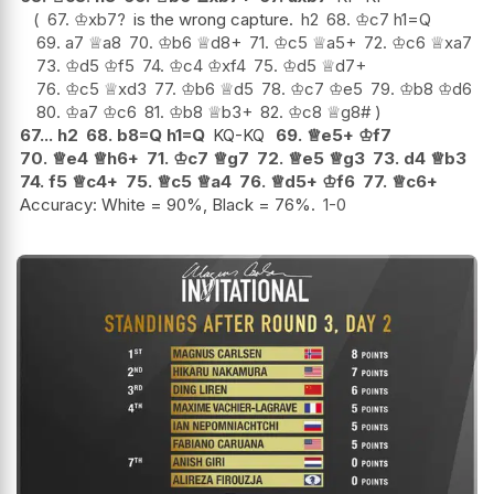
67.
♔
xb7
?
is the wrong capture.
h2
68.
♔
c7
h1=Q
69.
a7
♕
a8
70.
♔
b6
♕
d8+
71.
♔
c5
♕
a5+
72.
♔
c6
♕
xa7
73.
♔
d5
♔
f5
74.
♔
c4
♔
xf4
75.
♔
d5
♕
d7+
76.
♔
c5
♕
xd3
77.
♔
b6
♕
d5
78.
♔
c7
♔
e5
79.
♔
b8
♔
d6
80.
♔
a7
♔
c6
81.
♔
b8
♕
b3+
82.
♔
c8
♕
g8#
67...
h2
68.
b8=Q
h1=Q
KQ-KQ
69.
♕
e5+
♔
f7
70.
♕
e4
♕
h6+
71.
♔
c7
♕
g7
72.
♕
e5
♕
g3
73.
d4
♕
b3
74.
f5
♕
c4+
75.
♕
c5
♕
a4
76.
♕
d5+
♔
f6
77.
♕
c6+
Accuracy: White = 90%, Black = 76%.
1-0