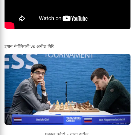
इयान नेपोंनियची vs अनीश गिरि
फाइल फोटो - टाटा स्टील