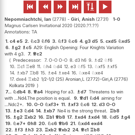






Nepomniachtchi, Ian
2778
-
Giri, Anish
2731
1-0
Magnus Carlsen Invitational 2020
2020.??.??
TA
1.
c4
e5
2.
♘
c3
♘
f6
3.
♘
f3
♘
c6
4.
g3
d5
5.
cxd5
♘
xd5
6.
♗
g2
♗
c5
A29: English Opening: Four Knights Variation
with 4 g3.
7.
♕
c2
Predecessor:
7.
O-O
O-O
8.
d3
h6
9.
♗
d2
♘
f6
10.
♖
c1
♖
e8
11.
♘
h4
♘
d4
12.
e3
♘
f5
13.
♘
xf5
♗
xf5
14.
♗
xb7
♖
b8
15.
♗
e4
♗
xe4
16.
♘
xe4
♘
xe4
17.
dxe4
♖
xb2
1/2-1/2 (25) Aronian,L (2772)-Giri,A (2776)
Kolkata 2019
7...
♘
db4
8.
♕
a4
Hoping for a3.
♗
d7
Threatens to win
with ...Nd4.The position is equal.
9.
♕
d1
♘
d4
aiming for
...Ndc2+.
10.
O-O
♘
xf3+
11.
♗
xf3
♘
c6
12.
d3
O-O
13.
♗
e3
♘
d4
14.
♗
xb7
Ne4 is the strong threat.
♖
b8
15.
♗
g2
♖
xb2
16.
♖
b1
♕
b8
17.
♗
xd4
♗
xd4
18.
♘
d5
♗
g4
19.
♘
e7+
♔
h8
20.
♘
c6
♕
b6
21.
♘
xd4
exd4
22.
♗
f3
♗
h3
23.
♖
xb2
♕
xb2
24.
♕
c1
♖
b8