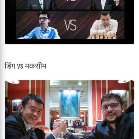
डिंग vs मकसीम