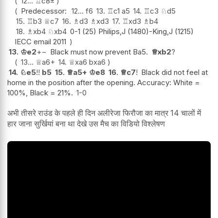
12...
♖
c8
±
Predecessor:
12...
f6
13.
♖
c1
a5
14.
♖
c3
♘
d5
15.
♖
b3
♕
c7
16.
♗
d3
♗
xd3
17.
♖
xd3
♗
b4
18.
♗
xb4
♘
xb4
0-1 (25) Philips,J (1480)-King,J (1215)
IECC email 2011
13.
♔
e2
+−
Black must now prevent Ba5.
♕
xb2
?
13...
♕
a6+
14.
♕
xa6
bxa6
14.
♘
e5
!!
b5
15.
♕
a5+
♔
e8
16.
♕
c7
!
Black did not feel at
home in the position after the opening. Accuracy: White =
100%, Black = 21%.
1-0
अभी तीसरे राउंड के पहले ही दिन अलीरेजा फिरौजा का मात्र 14 चालों में
हार जाना सुर्खियां बना था देखे उस मैच का विडियो विश्लेषण