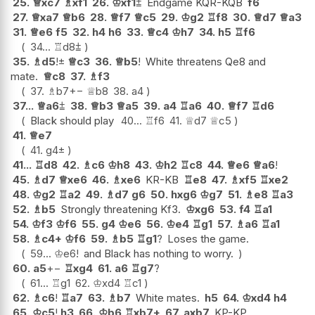
25.
♕
xc7
♗
xf1
26.
♔
xf1
⩲
Endgame KQR-KQB
f6
27.
♕
xa7
♕
b6
28.
♕
f7
♕
c5
29.
♔
g2
♖
f8
30.
♕
d7
♕
a3
31.
♕
e6
f5
32.
h4
h6
33.
♕
c4
♔
h7
34.
h5
♖
f6
34...
♖
d8
⩲
35.
♗
d5
!
±
♕
c3
36.
♕
b5
!
White threatens Qe8 and
mate.
♕
c8
37.
♗
f3
37.
♗
b7
+−
♕
b8
38.
a4
37...
♕
a6
⩲
38.
♕
b3
♕
a5
39.
a4
♖
a6
40.
♕
f7
♖
d6
Black should play
40...
♖
f6
41.
♕
d7
♕
c5
41.
♕
e7
41.
g4
±
41...
♖
d8
42.
♗
c6
♔
h8
43.
♔
h2
♖
c8
44.
♕
e6
♕
a6
!
45.
♗
d7
♕
xe6
46.
♗
xe6
KR-KB
♖
e8
47.
♗
xf5
♖
xe2
48.
♔
g2
♖
a2
49.
♗
d7
g6
50.
hxg6
♔
g7
51.
♗
e8
♖
a3
52.
♗
b5
Strongly threatening Kf3.
♔
xg6
53.
f4
♖
a1
54.
♔
f3
♔
f6
55.
g4
♔
e6
56.
♔
e4
♖
g1
57.
♗
a6
♖
a1
58.
♗
c4+
♔
f6
59.
♗
b5
♖
g1
?
Loses the game.
59...
♔
e6
!
and Black has nothing to worry.
60.
a5
+−
♖
xg4
61.
a6
♖
g7
?
61...
♖
g1
62.
♔
xd4
♖
c1
62.
♗
c6
!
♖
a7
63.
♗
b7
White mates.
h5
64.
♔
xd4
h4
65.
♔
c5
!
h3
66.
♔
b6
♖
xb7+
67.
axb7
KP-KP