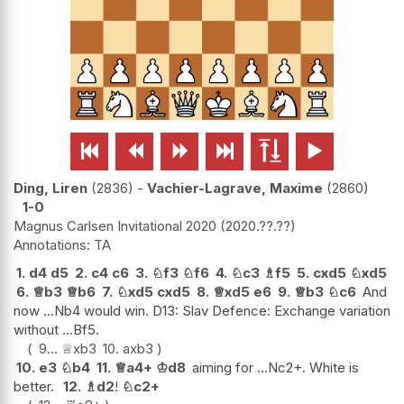






Ding, Liren
2836
-
Vachier-Lagrave, Maxime
2860
1-0
Magnus Carlsen Invitational 2020
2020.??.??
TA
1.
d4
d5
2.
c4
c6
3.
♘
f3
♘
f6
4.
♘
c3
♗
f5
5.
cxd5
♘
xd5
6.
♕
b3
♕
b6
7.
♘
xd5
cxd5
8.
♕
xd5
e6
9.
♕
b3
♘
c6
And
now ...Nb4 would win. D13: Slav Defence: Exchange variation
without ...Bf5.
9...
♕
xb3
10.
axb3
10.
e3
♘
b4
11.
♕
a4+
♔
d8
aiming for ...Nc2+. White is
better.
12.
♗
d2
!
♘
c2+