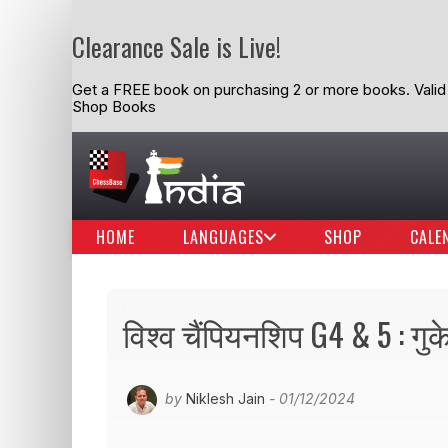
Clearance Sale is Live!
Get a FREE book on purchasing 2 or more books. Valid t
Shop Books
HOME
LANGUAGES
SHOP
CALE
विश्व चैंपियनशिप G4 & 5 : गुक
by
Niklesh Jain
- 01/12/2024