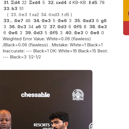
31.
♖
d4
22
♖
xd4
5
32.
cxd4
4 KB-KB
♗
d5
78
33.
b3
51
33.
♔
e3
♗
xa2
34.
♔
xd3
♗
d5
33...
♔
e7
46
34.
♔
e3
5
♔
e6
3
35.
♔
xd3
6
g6
3
36.
♔
c3
34
a6
12
37.
♔
d3
6
♔
f5
8
38.
♔
e3
6
♔
e6
3
39.
♔
d3
5
♔
f5
3
40.
♔
e3
0
♔
e6
0
Weighted Error Value: White=0.06 (flawless)
/Black=0.06 (flawless) . Mistake: White=1 Black=1
Inaccurate: --- Black=1 OK: White=16 Black=15 Best:
--- Black=3
1/2-1/2