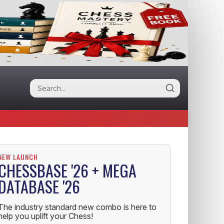
NEW LAUNCH
CHESSBASE '26 + MEGA
DATABASE '26
The industry standard new combo is here to
help you uplift your Chess!