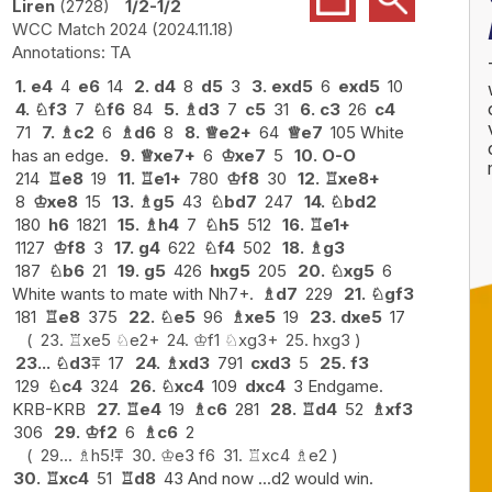
Liren
2728
1/2-1/2
WCC Match 2024
2024.11.18
TA
1.
e4
4
e6
14
2.
d4
8
d5
3
3.
exd5
6
exd5
10
4.
♘
f3
7
♘
f6
84
5.
♗
d3
7
c5
31
6.
c3
26
c4
71
7.
♗
c2
6
♗
d6
8
8.
♕
e2+
64
♕
e7
105 White
has an edge.
9.
♕
xe7+
6
♔
xe7
5
10.
O-O
214
♖
e8
19
11.
♖
e1+
780
♔
f8
30
12.
♖
xe8+
8
♔
xe8
15
13.
♗
g5
43
♘
bd7
247
14.
♘
bd2
180
h6
1821
15.
♗
h4
7
♘
h5
512
16.
♖
e1+
1127
♔
f8
3
17.
g4
622
♘
f4
502
18.
♗
g3
187
♘
b6
21
19.
g5
426
hxg5
205
20.
♘
xg5
6
White wants to mate with Nh7+.
♗
d7
229
21.
♘
gf3
181
♖
e8
375
22.
♘
e5
96
♗
xe5
19
23.
dxe5
17
23.
♖
xe5
♘
e2+
24.
♔
f1
♘
xg3+
25.
hxg3
23...
♘
d3
⩱
17
24.
♗
xd3
791
cxd3
5
25.
f3
129
♘
c4
324
26.
♘
xc4
109
dxc4
3 Endgame.
KRB-KRB
27.
♖
e4
19
♗
c6
281
28.
♖
d4
52
♗
xf3
306
29.
♔
f2
6
♗
c6
2
29...
♗
h5
!
⩱
30.
♔
e3
f6
31.
♖
xc4
♗
e2
30.
♖
xc4
51
♖
d8
43 And now ...d2 would win.