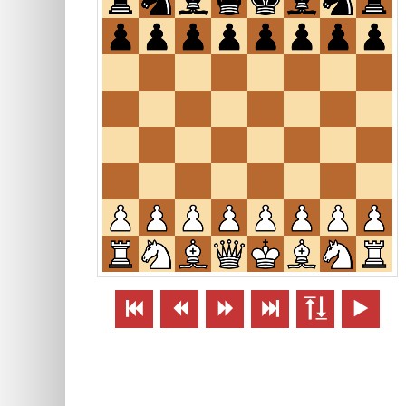





