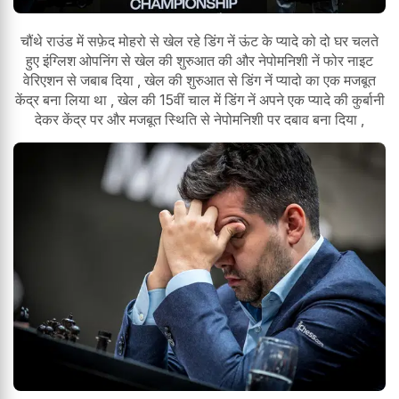
चौंथे राउंड में सफ़ेद मोहरो से खेल रहे डिंग नें ऊंट के प्यादे को दो घर चलते
हुए इंग्लिश ओपनिंग से खेल की शुरुआत की और नेपोमनिशी नें फोर नाइट
वेरिएशन से जबाब दिया , खेल की शुरुआत से डिंग नें प्यादो का एक मजबूत
केंद्र बना लिया था , खेल की 15वीं चाल में डिंग नें अपने एक प्यादे की कुर्बानी
देकर केंद्र पर और मजबूत स्थिति से नेपोमनिशी पर दबाव बना दिया ,