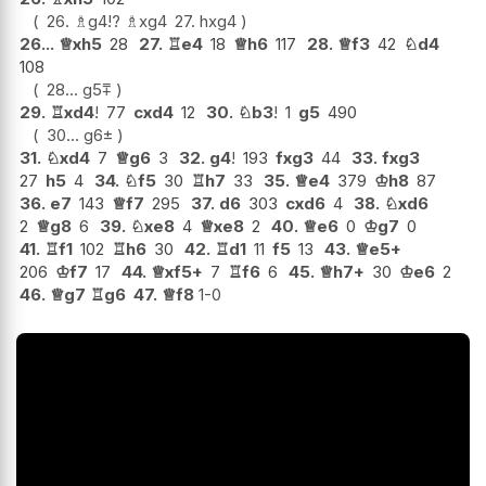
26.
♗
g4
!?
♗
xg4
27.
hxg4
26...
♕
xh5
28
27.
♖
e4
18
♕
h6
117
28.
♕
f3
42
♘
d4
108
28...
g5
⩱
29.
♖
xd4
!
77
cxd4
12
30.
♘
b3
!
1
g5
490
30...
g6
±
31.
♘
xd4
7
♕
g6
3
32.
g4
!
193
fxg3
44
33.
fxg3
27
h5
4
34.
♘
f5
30
♖
h7
33
35.
♕
e4
379
♔
h8
87
36.
e7
143
♕
f7
295
37.
d6
303
cxd6
4
38.
♘
xd6
2
♕
g8
6
39.
♘
xe8
4
♕
xe8
2
40.
♕
e6
0
♔
g7
0
41.
♖
f1
102
♖
h6
30
42.
♖
d1
11
f5
13
43.
♕
e5+
206
♔
f7
17
44.
♕
xf5+
7
♖
f6
6
45.
♕
h7+
30
♔
e6
2
46.
♕
g7
♖
g6
47.
♕
f8
1-0