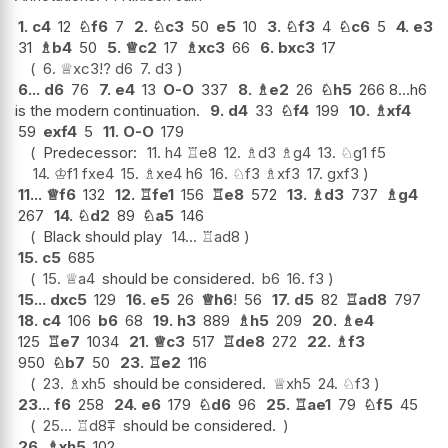
1.
c4
12
♘
f6
7
2.
♘
c3
50
e5
10
3.
♘
f3
4
♘
c6
5
4.
e3
31
♗
b4
50
5.
♕
c2
17
♗
xc3
66
6.
bxc3
17
6.
♕
xc3
!?
d6
7.
d3
6...
d6
76
7.
e4
13
O-O
337
8.
♗
e2
26
♘
h5
266 8...h6
is the modern continuation.
9.
d4
33
♘
f4
199
10.
♗
xf4
59
exf4
5
11.
O-O
179
Predecessor:
11.
h4
♖
e8
12.
♗
d3
♗
g4
13.
♘
g1
f5
14.
♔
f1
fxe4
15.
♗
xe4
h6
16.
♘
f3
♗
xf3
17.
gxf3
11...
♕
f6
132
12.
♖
fe1
156
♖
e8
572
13.
♗
d3
737
♗
g4
267
14.
♘
d2
89
♘
a5
146
Black should play
14...
♖
ad8
15.
c5
685
15.
♕
a4
should be considered.
b6
16.
f3
15...
dxc5
129
16.
e5
26
♕
h6
!
56
17.
d5
82
♖
ad8
797
18.
c4
106
b6
68
19.
h3
889
♗
h5
209
20.
♗
e4
125
♖
e7
1034
21.
♕
c3
517
♖
de8
272
22.
♗
f3
950
♘
b7
50
23.
♖
e2
116
23.
♗
xh5
should be considered.
♕
xh5
24.
♘
f3
23...
f6
258
24.
e6
179
♘
d6
96
25.
♖
ae1
79
♘
f5
45
25...
♖
d8
⩱
should be considered.
26.
♗
xh5
102