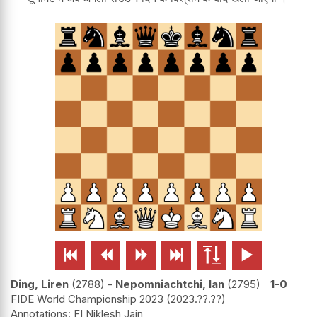






Ding, Liren
2788
-
Nepomniachtchi, Ian
2795
1-0
FIDE World Championship 2023
2023.??.??
FI Niklesh Jain