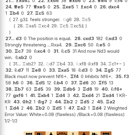
21...
♗
xd6
⩲
0
22.
♗
xd6
38
♕
xd6
0
23.
♕
e4
9
♘
f4
0
24.
♕
e5
77
♕
xe5
0
25.
♖
xe5
1
♗
xc4
0
26.
dxc4
1
♖
b4
0
27.
♖
c5
63
27.
g3
⩲
feels stronger.
♘
g6
28.
♖
c5
28.
♖
xa5
♖
xc4
29.
♖
c5
♖
xc5
⩲
27...
d3
0 The position is equal.
28.
cxd3
182
♘
xd3
0
Strongly threatening ...Rxa4.
29.
♖
xc6
50
♘
e5
0
30.
♖
c7
39
♘
xc4
0
31.
♘
c5
31 And now Nd3 would
win.
♘
xb2
0
31...
♖
xb2
?
32.
♘
d7
♖
b4
33.
♘
xf8
♔
xf8
34.
♖
c1
+−
32.
♘
d7
11
♖
e8
0
33.
♖
xa5
18
♘
d3
0
34.
♖
g5
77
Black must now prevent Nf6+.
♖
f4
0 Inhibits Nf6+.
35.
f3
58
h6
0
36.
♖
d5
12
♘
b4
0
37.
♖
d6
20
♖
f5
13
38.
♖
b7
63
♖
d5
39
39.
♖
db6
3
♖
d8
19
40.
♘
f6+
77
gxf6
1
41.
♖
xb4
1
♖
d4
3
42.
♖
xd4
21
♖
xd4
1 KR-
KR
43.
♔
h2
1
♔
g7
2
44.
♖
b2
2
♖
d5
2
45.
♖
a2
1
♖
d4
2
46.
♖
b2
0
♖
d5
1
47.
♖
a2
1
♖
d4
2 Weighted
Error Value: White=0.08 (flawless) /Black=0.08 (flawless)
1/2-1/2