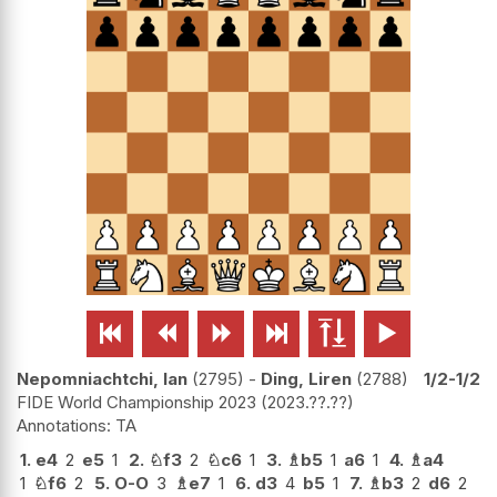






Nepomniachtchi, Ian
2795
-
Ding, Liren
2788
1/2-1/2
FIDE World Championship 2023
2023.??.??
TA
1.
e4
2
e5
1
2.
♘
f3
2
♘
c6
1
3.
♗
b5
1
a6
1
4.
♗
a4
1
♘
f6
2
5.
O-O
3
♗
e7
1
6.
d3
4
b5
1
7.
♗
b3
2
d6
2