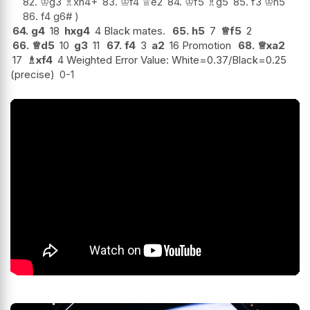
82.
♔
g3
♗
xh4+
83.
♔
f4
♕
e2
84.
♔
f5
♗
g5
85.
f3
♔
h5
86.
f4
g6#
64.
g4
18
hxg4
4 Black mates.
65.
h5
7
♕
f5
2
66.
♕
d5
10
g3
11
67.
f4
3
a2
16 Promotion
68.
♕
xa2
17
♗
xf4
4 Weighted Error Value: White=0.37/Black=0.25
(precise)
0-1