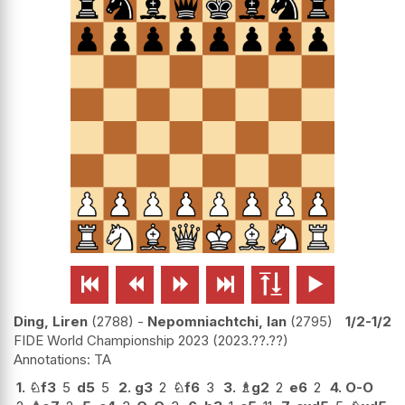






Ding, Liren
2788
-
Nepomniachtchi, Ian
2795
1/2-1/2
FIDE World Championship 2023
2023.??.??
TA
1.
♘
f3
5
d5
5
2.
g3
2
♘
f6
3
3.
♗
g2
2
e6
2
4.
O-O