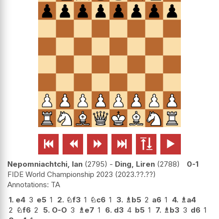






Nepomniachtchi, Ian
2795
-
Ding, Liren
2788
0-1
FIDE World Championship 2023
2023.??.??
TA
1.
e4
3
e5
1
2.
♘
f3
1
♘
c6
1
3.
♗
b5
2
a6
1
4.
♗
a4
2
♘
f6
2
5.
O-O
3
♗
e7
1
6.
d3
4
b5
1
7.
♗
b3
3
d6
1