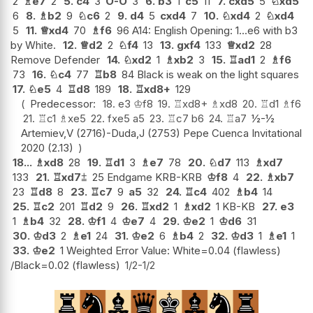
2
♗
e7
2
5.
c4
3
O-O
3
6.
b3
1
c5
11
7.
cxd5
5
♘
xd5
6
8.
♗
b2
9
♘
c6
2
9.
d4
5
cxd4
7
10.
♘
xd4
2
♘
xd4
5
11.
♕
xd4
70
♗
f6
96 A14: English Opening: 1...e6 with b3
by White.
12.
♕
d2
2
♘
f4
13
13.
gxf4
133
♕
xd2
28
Remove Defender
14.
♘
xd2
1
♗
xb2
3
15.
♖
ad1
2
♗
f6
73
16.
♘
c4
77
♖
b8
84 Black is weak on the light squares
17.
♘
e5
4
♖
d8
189
18.
♖
xd8+
129
Predecessor:
18.
e3
♔
f8
19.
♖
xd8+
♗
xd8
20.
♖
d1
♗
f6
21.
♖
c1
♗
xe5
22.
fxe5
a5
23.
♖
c7
b6
24.
♖
a7
½-½
Artemiev,V (2716)-Duda,J (2753) Pepe Cuenca Invitational
2020 (2.13)
18...
♗
xd8
28
19.
♖
d1
3
♗
e7
78
20.
♘
d7
113
♗
xd7
133
21.
♖
xd7
⩲
25 Endgame KRB-KRB
♔
f8
4
22.
♗
xb7
23
♖
d8
8
23.
♖
c7
9
a5
32
24.
♖
c4
402
♗
b4
14
25.
♖
c2
201
♖
d2
9
26.
♖
xd2
1
♗
xd2
1 KB-KB
27.
e3
1
♗
b4
32
28.
♔
f1
4
♔
e7
4
29.
♔
e2
1
♔
d6
31
30.
♔
d3
2
♗
e1
24
31.
♔
e2
6
♗
b4
2
32.
♔
d3
1
♗
e1
1
33.
♔
e2
1 Weighted Error Value: White=0.04 (flawless)
/Black=0.02 (flawless)
1/2-1/2