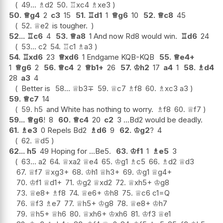
49...
♗
d2
50.
♖
xc4
♗
xe3
50.
♕
g4
2
c3
15
51.
♖
d1
1
♕
g6
10
52.
♕
c8
45
52.
♕
e2
is tougher.
52...
♖
c6
4
53.
♕
a8
1 And now Rd8 would win.
♖
d6
24
53...
c2
54.
♖
c1
♗
a3
54.
♖
xd6
23
♕
xd6
1 Endgame KQB-KQB
55.
♕
e4+
1
♕
g6
2
56.
♕
c4
2
♕
b1+
26
57.
♔
h2
17
a4
1
58.
♗
d4
28
a3
4
Better is
58...
♕
b3
∓
59.
♕
c7
♗
f8
60.
♗
xc3
a3
59.
♕
c7
14
59.
h5
and White has nothing to worry.
♗
f8
60.
♕
f7
59...
♕
g6
!
8
60.
♕
c4
20
c2
3 ...Bd2 would be deadly.
61.
♗
e3
0 Repels Bd2
♗
d6
9
62.
♔
g2
?
4
62.
♕
d5
62...
h5
49 Hoping for ...Be5.
63.
♔
f1
1
♗
e5
3
63...
a2
64.
♕
xa2
♕
e4
65.
♔
g1
♗
c5
66.
♗
d2
♕
d3
67.
♕
f7
♕
xg3+
68.
♔
h1
♕
h3+
69.
♔
g1
♕
g4+
70.
♔
f1
♕
d1+
71.
♔
g2
♕
xd2
72.
♕
xh5+
♔
g8
73.
♕
e8+
♗
f8
74.
♕
e6+
♔
h8
75.
♕
c6
c1=Q
76.
♕
f3
♗
e7
77.
♕
h5+
♔
g8
78.
♕
e8+
♔
h7
79.
♕
h5+
♕
h6
80.
♕
xh6+
♔
xh6
81.
♔
f3
♕
e1