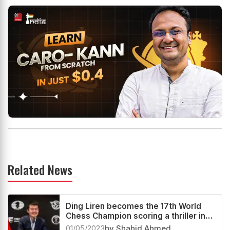
Related News
Ding Liren becomes the 17th World
Chess Champion scoring a thriller in
the Playoff
01/05/2023
by Shahid Ahmed