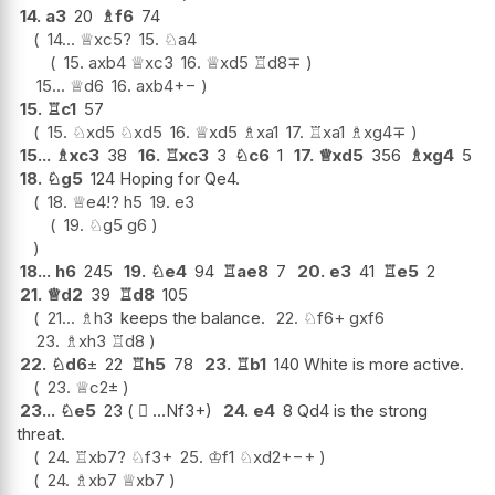
14.
a3
20
♗
f6
74
14...
♕
xc5
?
15.
♘
a4
15.
axb4
♕
xc3
16.
♕
xd5
♖
d8
∓
15...
♕
d6
16.
axb4
+−
15.
♖
c1
57
15.
♘
xd5
♘
xd5
16.
♕
xd5
♗
xa1
17.
♖
xa1
♗
xg4
∓
15...
♗
xc3
38
16.
♖
xc3
3
♘
c6
1
17.
♕
xd5
356
♗
xg4
5
18.
♘
g5
124 Hoping for Qe4.
18.
♕
e4
!?
h5
19.
e3
19.
♘
g5
g6
18...
h6
245
19.
♘
e4
94
♖
ae8
7
20.
e3
41
♖
e5
2
21.
♕
d2
39
♖
d8
105
21...
♗
h3
keeps the balance.
22.
♘
f6+
gxf6
23.
♗
xh3
♖
d8
22.
♘
d6
±
22
♖
h5
78
23.
♖
b1
140 White is more active.
23.
♕
c2
±
23...
♘
e5
23 (  ...Nf3+)
24.
e4
8 Qd4 is the strong
threat.
24.
♖
xb7
?
♘
f3+
25.
♔
f1
♘
xd2+
−+
24.
♗
xb7
♕
xb7