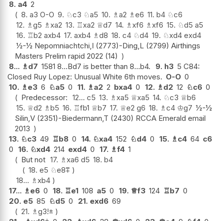
8.
a4
2
8.
a3
O-O
9.
♘
c3
♘
a5
10.
♗
a2
♗
e6
11.
b4
♘
c6
12.
♗
g5
♗
xa2
13.
♖
xa2
♕
d7
14.
♗
xf6
♗
xf6
15.
♘
d5
a5
16.
♖
b2
axb4
17.
axb4
♗
d8
18.
c4
♘
d4
19.
♘
xd4
exd4
½-½ Nepomniachtchi,I (2773)-Ding,L (2799) Airthings
Masters Prelim rapid 2022 (14)
8...
♗
d7
1581 8...Bd7 is better than 8...b4.
9.
h3
5 C84:
Closed Ruy Lopez: Unusual White 6th moves.
O-O
0
10.
♗
e3
6
♘
a5
0
11.
♗
a2
2
bxa4
0
12.
♗
d2
12
♘
c6
0
Predecessor:
12...
c5
13.
♗
xa5
♕
xa5
14.
♘
c3
♕
b6
15.
♕
d2
♗
b5
16.
♖
fb1
♕
b7
17.
♕
e2
g6
18.
♗
c4
♔
g7
½-½
Silin,V (2351)-Biedermann,T (2430) RCCA Emerald email
2013
13.
♘
c3
49
♖
b8
0
14.
♘
xa4
152
♘
d4
0
15.
♗
c4
64
c6
0
16.
♘
xd4
214
exd4
0
17.
♗
f4
1
But not
17.
♗
xa6
d5
18.
b4
18.
e5
♘
e8
⩱
18...
♗
xb4
17...
♗
e6
0
18.
♖
e1
108
a5
0
19.
♕
f3
124
♖
b7
0
20.
e5
85
♘
d5
0
21.
exd6
69
21.
♗
g3
!
±