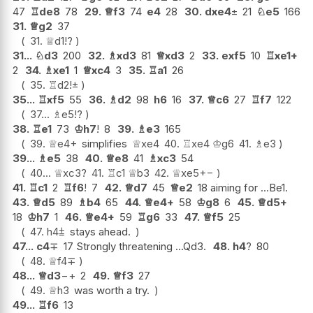
47
♖
de8
78
29.
♕
f3
74
e4
28
30.
dxe4
±
21
♘
e5
166
31.
♕
g2
37
31.
♕
d1
!?
31...
♘
d3
200
32.
♗
xd3
81
♕
xd3
2
33.
exf5
10
♖
xe1+
2
34.
♗
xe1
1
♕
xc4
3
35.
♖
a1
26
35.
♖
d2
!
±
35...
♖
xf5
55
36.
♗
d2
98
h6
16
37.
♕
c6
27
♖
f7
122
37...
♗
e5
!?
38.
♖
e1
73
♔
h7
!
8
39.
♗
e3
165
39.
♕
e4+
simplifies
♕
xe4
40.
♖
xe4
♔
g6
41.
♗
e3
39...
♗
e5
38
40.
♕
e8
41
♗
xc3
54
40...
♕
xc3
?
41.
♖
c1
♕
b3
42.
♕
xe5
+−
41.
♖
c1
2
♖
f6
!
7
42.
♕
d7
45
♕
e2
18 aiming for ...Be1.
43.
♕
d5
89
♗
b4
65
44.
♕
e4+
58
♔
g8
6
45.
♕
d5+
18
♔
h7
1
46.
♕
e4+
59
♖
g6
33
47.
♕
f5
25
47.
h4
⩲
stays ahead.
47...
c4
∓
17 Strongly threatening ...Qd3.
48.
h4
?
80
48.
♕
f4
∓
48...
♕
d3
−+
2
49.
♕
f3
27
49.
♕
h3
was worth a try.
49...
♖
f6
13