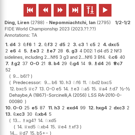






Ding, Liren
2788
-
Nepomniachtchi, Ian
2795
1/2-1/2
FIDE World Championship 2023
2023.??.??
TA
1.
d4
3
♘
f6
1
2.
♘
f3
2
d5
2
3.
c3
1
c5
2
4.
dxc5
2
e6
4
5.
♗
e3
2
♗
e7
28
6.
g3
4 D02: 1 d4 d5 2 Nf3
sidelines, including 2...Nf6 3 g3 and 2...Nf6 3 Bf4.
♘
c6
40
7.
♗
g2
37
O-O
21
8.
b4
29
♘
g4
14
9.
♗
d4
26
♕
c7
52
9...
b6
!?
Predecessor:
9...
b6
10.
h3
♘
f6
11.
♘
bd2
bxc5
12.
bxc5
♕
c7
13.
O-O
e5
14.
♗
e3
♘
a5
15.
♕
a4
♗
d7
½-½
Dehaybe,A (1867)-Sorcinelli,A (2056) LSS RA-2010-0-
00080
10.
O-O
25
e5
87
11.
h3
2
exd4
99
12.
hxg4
2
dxc3
2
13.
♘
xc3
30
♘
xb4
5
13...
♗
xg4
?
14.
♘
xd5
14.
♕
xd5
♘
xb4
15.
♕
e4
♗
xf3
14...
♕
d7
15.
b5
+−