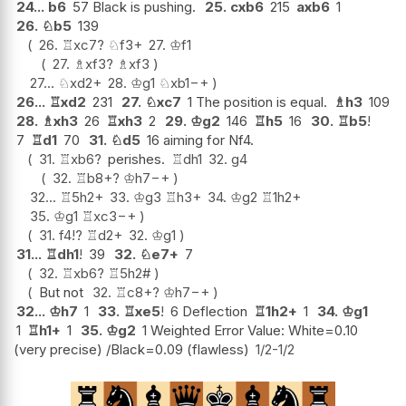
24...
b6
57 Black is pushing.
25.
cxb6
215
axb6
1
26.
♘
b5
139
26.
♖
xc7
?
♘
f3+
27.
♔
f1
27.
♗
xf3
?
♗
xf3
27...
♘
xd2+
28.
♔
g1
♘
xb1
−+
26...
♖
xd2
231
27.
♘
xc7
1 The position is equal.
♗
h3
109
28.
♗
xh3
26
♖
xh3
2
29.
♔
g2
146
♖
h5
16
30.
♖
b5
!
7
♖
d1
70
31.
♘
d5
16 aiming for Nf4.
31.
♖
xb6
?
perishes.
♖
dh1
32.
g4
32.
♖
b8+
?
♔
h7
−+
32...
♖
5h2+
33.
♔
g3
♖
h3+
34.
♔
g2
♖
1h2+
35.
♔
g1
♖
xc3
−+
31.
f4
!?
♖
d2+
32.
♔
g1
31...
♖
dh1
!
39
32.
♘
e7+
7
32.
♖
xb6
?
♖
5h2#
But not
32.
♖
c8+
?
♔
h7
−+
32...
♔
h7
1
33.
♖
xe5
!
6 Deflection
♖
1h2+
1
34.
♔
g1
1
♖
h1+
1
35.
♔
g2
1 Weighted Error Value: White=0.10
(very precise) /Black=0.09 (flawless)
1/2-1/2