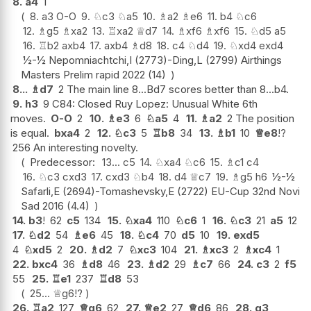
8.
a4
1
8.
a3
O-O
9.
♘
c3
♘
a5
10.
♗
a2
♗
e6
11.
b4
♘
c6
12.
♗
g5
♗
xa2
13.
♖
xa2
♕
d7
14.
♗
xf6
♗
xf6
15.
♘
d5
a5
16.
♖
b2
axb4
17.
axb4
♗
d8
18.
c4
♘
d4
19.
♘
xd4
exd4
½-½ Nepomniachtchi,I (2773)-Ding,L (2799) Airthings
Masters Prelim rapid 2022 (14)
8...
♗
d7
2 The main line 8...Bd7 scores better than 8...b4.
9.
h3
9 C84: Closed Ruy Lopez: Unusual White 6th
moves.
O-O
2
10.
♗
e3
6
♘
a5
4
11.
♗
a2
2 The position
is equal.
bxa4
2
12.
♘
c3
5
♖
b8
34
13.
♗
b1
10
♕
e8
!?
256 An interesting novelty.
Predecessor:
13...
c5
14.
♘
xa4
♘
c6
15.
♗
c1
c4
16.
♘
c3
cxd3
17.
cxd3
♘
b4
18.
d4
♕
c7
19.
♗
g5
h6
½-½
Safarli,E (2694)-Tomashevsky,E (2722) EU-Cup 32nd Novi
Sad 2016 (4.4)
14.
b3
!
62
c5
134
15.
♘
xa4
110
♘
c6
1
16.
♘
c3
21
a5
12
17.
♘
d2
54
♗
e6
45
18.
♘
c4
70
d5
10
19.
exd5
4
♘
xd5
2
20.
♗
d2
7
♘
xc3
104
21.
♗
xc3
2
♗
xc4
1
22.
bxc4
36
♗
d8
46
23.
♗
d2
29
♗
c7
66
24.
c3
2
f5
55
25.
♖
e1
237
♖
d8
53
25...
♕
g6
!?
26.
♖
a2
127
♕
g6
62
27.
♕
e2
27
♕
d6
86
28.
g3