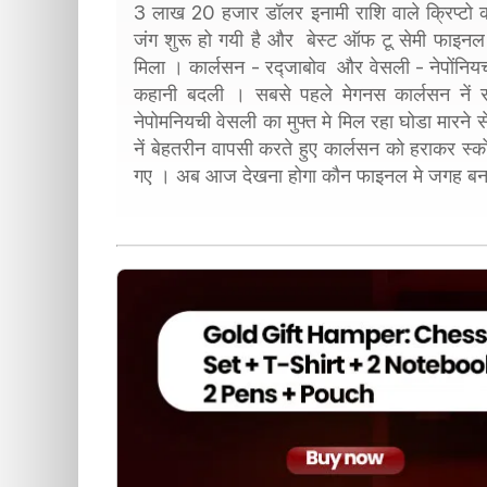
3 लाख 20 हजार डॉलर इनामी राशि वाले क्रिप्टो 
जंग शुरू हो गयी है और बेस्ट ऑफ टू सेमी फाइनल क
मिला । कार्लसन - रद्जाबोव और वेसली - नेपोंनियची
कहानी बदली । सबसे पहले मेगनस कार्लसन नें 
नेपोमनियची वेसली का मुफ्त मे मिल रहा घोडा मारने स
नें बेहतरीन वापसी करते हुए कार्लसन को हराकर स्क
गए । अब आज देखना होगा कौन फाइनल मे जगह बना 