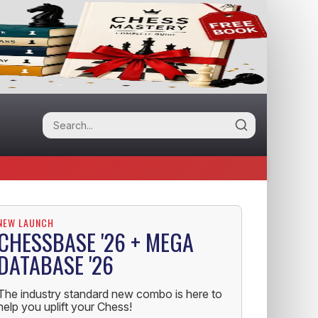
NEW LAUNCH
CHESSBASE '26 + MEGA
DATABASE '26
The industry standard new combo is here to
help you uplift your Chess!