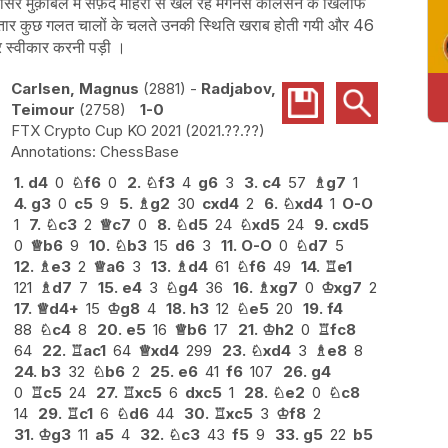
र तीसरे मुक़ाबले मे सफ़ेद मोहरो से खेल रहे मेगनस कार्लसन के खिलाफ
लगातार कुछ गलत चालों के चलते उनकी स्थिति खराब होती गयी और 46
हार स्वीकार करनी पड़ी ।
Carlsen, Magnus
2881
-
Radjabov,
Teimour
2758
1-0
FTX Crypto Cup KO 2021
2021.??.??
ChessBase
1.
d4
0
♘
f6
0
2.
♘
f3
4
g6
3
3.
c4
57
♗
g7
1
4.
g3
0
c5
9
5.
♗
g2
30
cxd4
2
6.
♘
xd4
1
O-O
1
7.
♘
c3
2
♕
c7
0
8.
♘
d5
24
♘
xd5
24
9.
cxd5
0
♕
b6
9
10.
♘
b3
15
d6
3
11.
O-O
0
♘
d7
5
12.
♗
e3
2
♕
a6
3
13.
♗
d4
61
♘
f6
49
14.
♖
e1
121
♗
d7
7
15.
e4
3
♘
g4
36
16.
♗
xg7
0
♔
xg7
2
17.
♕
d4+
15
♔
g8
4
18.
h3
12
♘
e5
20
19.
f4
88
♘
c4
8
20.
e5
16
♕
b6
17
21.
♔
h2
0
♖
fc8
64
22.
♖
ac1
64
♕
xd4
299
23.
♘
xd4
3
♗
e8
8
24.
b3
32
♘
b6
2
25.
e6
41
f6
107
26.
g4
0
♖
c5
24
27.
♖
xc5
6
dxc5
1
28.
♘
e2
0
♘
c8
14
29.
♖
c1
6
♘
d6
44
30.
♖
xc5
3
♔
f8
2
31.
♔
g3
11
a5
4
32.
♘
c3
43
f5
9
33.
g5
22
b5