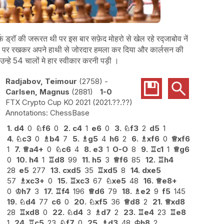
्फ ड्रॉ की जरूरत थी पर इस बार सफ़ेद मोहरो से खेल रहे रद्जाबोव नें
ेंद्र पर रखकर अपने हाथी से जोरदार हमला कर दिया और कार्लसन की
न्हे 54 चालों मे हार स्वीकार करनी पड़ी ।
Radjabov, Teimour
2758
-
Carlsen, Magnus
2881
1-0
FTX Crypto Cup KO 2021
2021.??.??
ChessBase
1.
d4
0
♘
f6
0
2.
c4
1
e6
0
3.
♘
f3
2
d5
1
4.
♘
c3
0
♗
b4
7
5.
♗
g5
4
h6
2
6.
♗
xf6
0
♕
xf6
1
7.
♕
a4+
0
♘
c6
4
8.
e3
1
O-O
8
9.
♖
c1
1
♕
g6
0
10.
h4
1
♖
d8
99
11.
h5
3
♕
f6
85
12.
♖
h4
28
e5
277
13.
cxd5
35
♖
xd5
8
14.
dxe5
57
♗
xc3+
0
15.
♖
xc3
67
♘
xe5
48
16.
♕
e8+
0
♔
h7
3
17.
♖
f4
196
♕
d6
79
18.
♗
e2
9
f5
145
19.
♘
d4
77
c6
0
20.
♘
xf5
36
♕
d8
2
21.
♕
xd8
28
♖
xd8
0
22.
♘
d4
3
♗
d7
2
23.
♖
e4
23
♖
e8
1
24.
♖
c5
23
♘
f7
0
25.
♗
d3
48
♔
h8
2