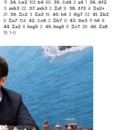
11
34.
♘
e2
102
b4
60
35.
♘
d4
2
a4
1
36.
♔
f2
0
axb3
22
37.
axb3
2
♖
a1
9
38.
♗
f3
4
♖
a2+
21
39.
♖
c2
3
♖
a3
15
40.
h4
3
♔
g7
52
41.
♖
b2
0
♖
a7
124
42.
♘
c6
2
♖
b7
0
43.
♔
e3
11
h6
8
44.
♖
a2
6
hxg5
2
45.
hxg5
0
♖
c7
39
46.
♖
a8
15
1-0