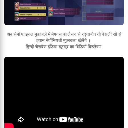
अब सेमी फाइनल मुक़ाबले में मेगनस कार्लसन से रद्जाबोव तो वेसली सो से
इयान नेपोंनियची मुक़ाबला खेलेंगे ।
हिन्दी चेसबेस इंडिया यूट्यूब का विडियो विश्लेषण