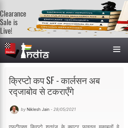
Clearance
Sale is
Live!
Get a FREE
book on
purchasing 2
or more
books. Valid
till 9th Aug.
Shop Books
क्रिप्टो कप SF - कार्लसन अब
रद्जाबोव से टकराएँगे
by
Niklesh Jain
- 28/05/2021
एफ़टीएक्स क्रिप्टो शतरंज के क्वाटर फाइनल मुकाबलों मे