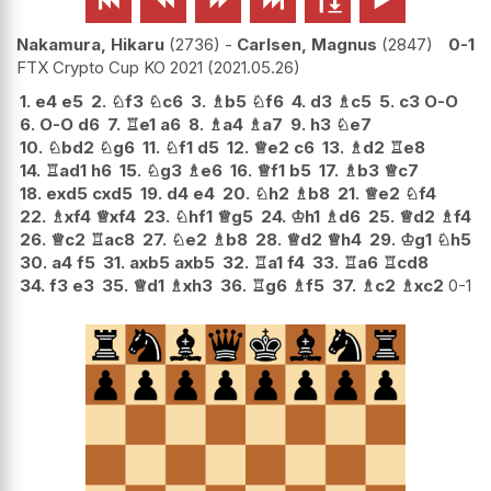
Nakamura, Hikaru
2736
-
Carlsen, Magnus
2847
0-1
FTX Crypto Cup KO 2021
2021.05.26
1.
e4
e5
2.
♘
f3
♘
c6
3.
♗
b5
♘
f6
4.
d3
♗
c5
5.
c3
O-O
6.
O-O
d6
7.
♖
e1
a6
8.
♗
a4
♗
a7
9.
h3
♘
e7
10.
♘
bd2
♘
g6
11.
♘
f1
d5
12.
♕
e2
c6
13.
♗
d2
♖
e8
14.
♖
ad1
h6
15.
♘
g3
♗
e6
16.
♕
f1
b5
17.
♗
b3
♕
c7
18.
exd5
cxd5
19.
d4
e4
20.
♘
h2
♗
b8
21.
♕
e2
♘
f4
22.
♗
xf4
♕
xf4
23.
♘
hf1
♕
g5
24.
♔
h1
♗
d6
25.
♕
d2
♗
f4
26.
♕
c2
♖
ac8
27.
♘
e2
♗
b8
28.
♕
d2
♕
h4
29.
♔
g1
♘
h5
30.
a4
f5
31.
axb5
axb5
32.
♖
a1
f4
33.
♖
a6
♖
cd8
34.
f3
e3
35.
♕
d1
♗
xh3
36.
♖
g6
♗
f5
37.
♗
c2
♗
xc2
0-1