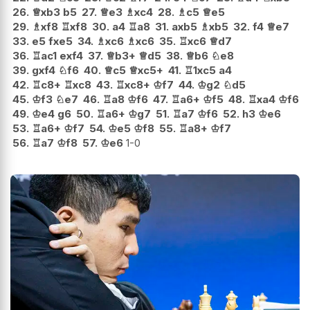
26.
♕
xb3
b5
27.
♕
e3
♗
xc4
28.
♗
c5
♕
e5
29.
♗
xf8
♖
xf8
30.
a4
♖
a8
31.
axb5
♗
xb5
32.
f4
♕
e7
33.
e5
fxe5
34.
♗
xc6
♗
xc6
35.
♖
xc6
♕
d7
36.
♖
ac1
exf4
37.
♕
b3+
♕
d5
38.
♕
b6
♘
e8
39.
gxf4
♘
f6
40.
♕
c5
♕
xc5+
41.
♖
1xc5
a4
42.
♖
c8+
♖
xc8
43.
♖
xc8+
♔
f7
44.
♔
g2
♘
d5
45.
♔
f3
♘
e7
46.
♖
a8
♔
f6
47.
♖
a6+
♔
f5
48.
♖
xa4
♔
f6
49.
♔
e4
g6
50.
♖
a6+
♔
g7
51.
♖
a7
♔
f6
52.
h3
♔
e6
53.
♖
a6+
♔
f7
54.
♔
e5
♔
f8
55.
♖
a8+
♔
f7
56.
♖
a7
♔
f8
57.
♔
e6
1-0