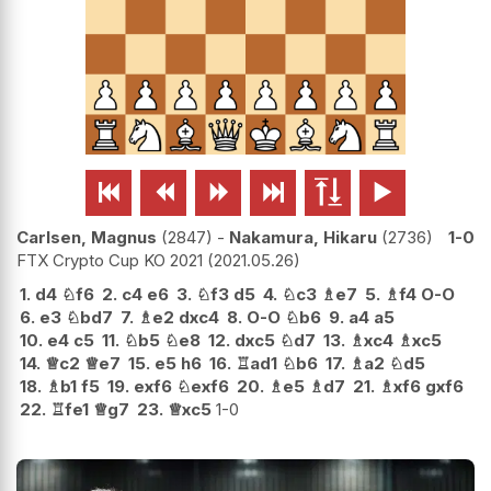






Carlsen, Magnus
2847
-
Nakamura, Hikaru
2736
1-0
FTX Crypto Cup KO 2021
2021.05.26
1.
d4
♘
f6
2.
c4
e6
3.
♘
f3
d5
4.
♘
c3
♗
e7
5.
♗
f4
O-O
6.
e3
♘
bd7
7.
♗
e2
dxc4
8.
O-O
♘
b6
9.
a4
a5
10.
e4
c5
11.
♘
b5
♘
e8
12.
dxc5
♘
d7
13.
♗
xc4
♗
xc5
14.
♕
c2
♕
e7
15.
e5
h6
16.
♖
ad1
♘
b6
17.
♗
a2
♘
d5
18.
♗
b1
f5
19.
exf6
♘
exf6
20.
♗
e5
♗
d7
21.
♗
xf6
gxf6
22.
♖
fe1
♕
g7
23.
♕
xc5
1-0