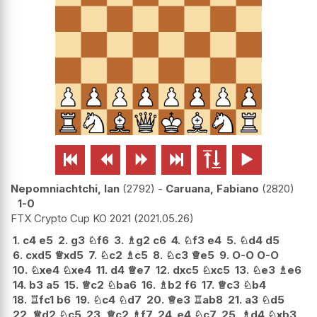






Nepomniachtchi, Ian
2792
-
Caruana, Fabiano
2820
1-0
FTX Crypto Cup KO 2021
2021.05.26
1.
c4
e5
2.
g3
♘
f6
3.
♗
g2
c6
4.
♘
f3
e4
5.
♘
d4
d5
6.
cxd5
♕
xd5
7.
♘
c2
♗
c5
8.
♘
c3
♕
e5
9.
O-O
O-O
10.
♘
xe4
♘
xe4
11.
d4
♕
e7
12.
dxc5
♘
xc5
13.
♘
e3
♗
e6
14.
b3
a5
15.
♕
c2
♘
ba6
16.
♗
b2
f6
17.
♕
c3
♘
b4
18.
♖
fc1
b6
19.
♘
c4
♘
d7
20.
♕
e3
♖
ab8
21.
a3
♘
d5
22.
♕
d2
♘
c5
23.
♕
c2
♗
f7
24.
e4
♘
c7
25.
♗
d4
♘
xb3