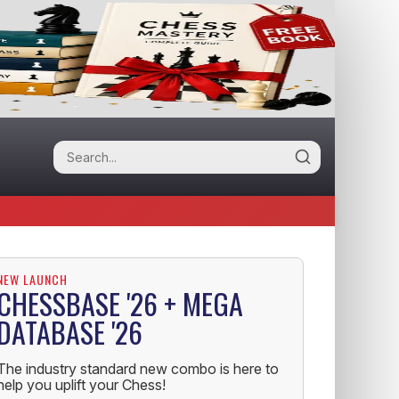
NEW LAUNCH
CHESSBASE '26 + MEGA
DATABASE '26
The industry standard new combo is here to
help you uplift your Chess!