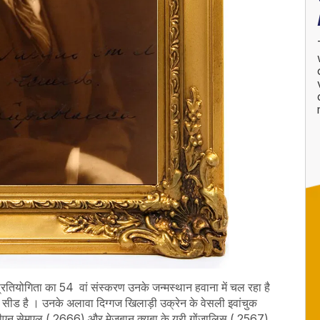
प्रतियोगिता का 54 वां संस्करण उनके जन्मस्थान हवाना में चल रहा है
 सीड है । उनके अलावा दिग्गज खिलाड़ी उक्रेन के वेसली इवांचुक
वीएन सेमुएल ( 2666) और मेजबान क्यूबा के यूरी गोंजालिस ( 2567)