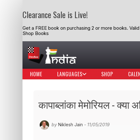
Clearance Sale is Live!
Get a FREE book on purchasing 2 or more books. Valid t
Shop Books
HOME
LANGUAGES
SHOP
CALE
कापाब्लांका मेमोरियल - क्या 
by
Niklesh Jain
- 11/05/2019