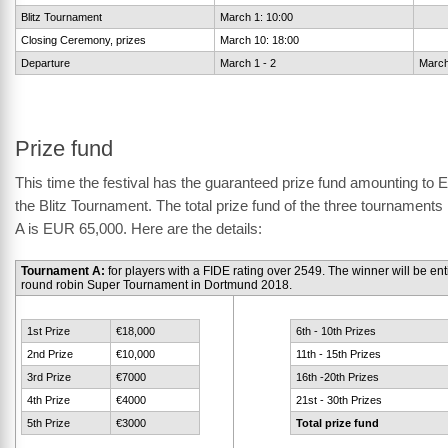
Blitz Tournament
March 1: 10:00
Closing Ceremony, prizes
March 10: 18:00
Departure
March 1 - 2
March
Prize fund
This time the festival has the guaranteed prize fund amounting to 
the Blitz Tournament. The total prize fund of the three tournaments
A is EUR 65,000. Here are the details:
Tournament A:
for players with a FIDE rating over 2549. The winner will be entit
round robin Super Tournament in Dortmund 2018.
1st Prize
€18,000
6th - 10th Prizes
2nd Prize
€10,000
11th - 15th Prizes
3rd Prize
€7000
16th -20th Prizes
4th Prize
€4000
21st - 30th Prizes
5th Prize
€3000
Total prize fund