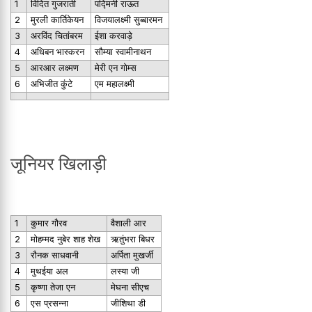
1
विदित गुजराती
पद्मिनी राऊत
2
मुरली कार्तिकेयन
विजयालक्ष्मी सुब्बारमन
3
अरविंद चितांबरम
ईशा करवाड़े
4
अधिबन भास्करन
सौम्या स्वामीनाथन
5
आरआर लक्ष्मण
मेरी एन गोम्स
6
अभिजीत कुंटे
एम महालक्ष्मी
जूनियर खिलाड़ी
1
कुमार गौरव
वैशाली आर
2
मोहम्मद नुबेर शाह शेख
ऋतुंभरा बिधर
3
रौनक साधवानी
अर्पिता मुखर्जी
4
मुथईया अल
लस्या जी
5
कृष्णा तेजा एन
मेघना सीएच
6
एस प्रसन्ना
जीशिथा डी