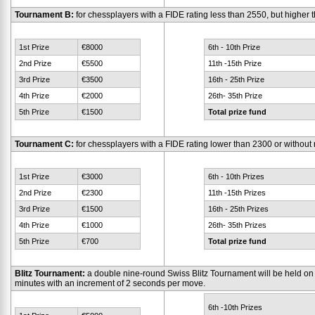
Tournament B:
for chessplayers with a FIDE rating less than 2550, but higher 
1st Prize
€8000
6th - 10th Prize
2nd Prize
€5500
11th -15th Prize
3rd Prize
€3500
16th - 25th Prize
4th Prize
€2000
26th- 35th Prize
5th Prize
€1500
Total prize fund
Tournament C:
for chessplayers with a FIDE rating lower than 2300 or without r
1st Prize
€3000
6th - 10th Prizes
2nd Prize
€2300
11th -15th Prizes
3rd Prize
€1500
16th - 25th Prizes
4th Prize
€1000
26th- 35th Prizes
5th Prize
€700
Total prize fund
Blitz Tournament:
a double nine-round Swiss Blitz Tournament will be held on 
minutes with an increment of 2 seconds per move.
6th -10th Prizes