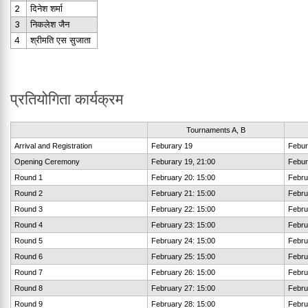
2
दिनेश शर्मा
3
निकलेश जैन
4
श्रीमति एस सुजाता
प्रतियोगिता कार्यक्रम
Tournaments A, B
Arrival and Registration
Feburary 19
Febur
Opening Ceremony
Feburary 19, 21:00
Febur
Round 1
February 20: 15:00
Febru
Round 2
February 21: 15:00
Febru
Round 3
February 22: 15:00
Febru
Round 4
February 23: 15:00
Febru
Round 5
February 24: 15:00
Febru
Round 6
February 25: 15:00
Febru
Round 7
February 26: 15:00
Febru
Round 8
February 27: 15:00
Febru
Round 9
February 28: 15:00
Febru