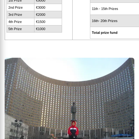
1st Prize
€5000
2nd Prize
€3000
11th - 15th Prizes
3rd Prize
€2000
16th- 20th Prizes
4th Prize
€1500
5th Prize
€1000
Total prize fund