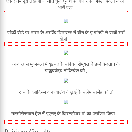
एक समय पूरी तरह बाजी जीत चुके गुकेश को वजीर की अदला बदली करना
भारी पड़ा
पांचवें बोर्ड पर भारत के अरविंद चितांबरम नें चीन के यू यांगयी से बाजी ड्रॉ
खेली ।
अन्य खास मुकाबलों में यूएसए के सेवियन सेमुयल नें उज्बेकिस्तान के
याक़ूबबोएव नोदिरबेक को ,
रूस के व्लादिस्लाव कोवालेव नें यूएई के सलेम सालेह को तो
मारतीरोसयान हैक नें यूएसए के क्रिस्टोफर यो को पराजित किया ।
Pairings/Results