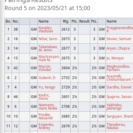
Round 5 on 2023/05/21 at 15;00
Bo.
No.
Name
Rtg
Pts.
Result
Pts.
Name
Kovalev,
Praggnanandha
1
38
GM
2612
3
3
GM
Vladislav
R
2
16
GM
Nihal, Sarin
2673
3
3
GM
Sevian, Samuel
Tabatabaei,
3
14
GM
2677
3
3
GM
Aryan, Chopra
M. Amin
Martirosyan,
4
15
GM
2675
3
3
GM
Ju, Wenjun
Haik M.
Murzin,
Maghsoodloo,
5
42
GM
2604
2½
2½
GM
Volodar
Parham
Aravindh,
6
2
GM
Gukesh, D
2732
2½
2½
GM
Chithambaram V
7
4
GM
Yu, Yangyi
2729
2½
2½
GM
Dardha, Daniel
Kadric,
8
46
GM
2601
2½
2½
GM
Sjugirov, Sanan
Denis
Niemann,
Vakhidov,
9
6
GM
2708
2½
2½
GM
Hans Moke
Jakhongir
Predke,
10
10
GM
2685
2½
2½
GM
Sargsyan, Shant
Alexandr
Esipenko,
Theodorou,
11
12
GM
2679
2½
2½
GM
Andrey
Nikolas