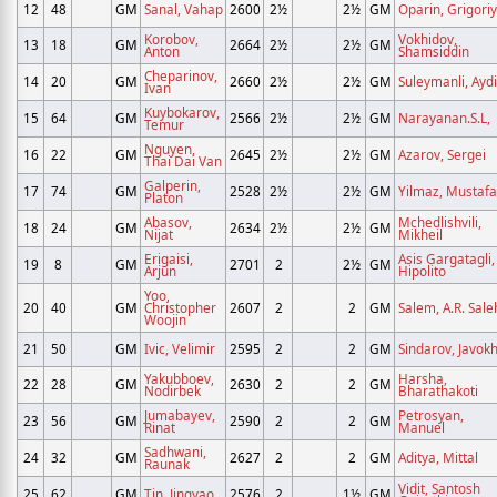
12
48
GM
Sanal, Vahap
2600
2½
2½
GM
Oparin, Grigoriy
Korobov,
Vokhidov,
13
18
GM
2664
2½
2½
GM
Anton
Shamsiddin
Cheparinov,
14
20
GM
2660
2½
2½
GM
Suleymanli, Ayd
Ivan
Kuybokarov,
15
64
GM
2566
2½
2½
GM
Narayanan.S.L,
Temur
Nguyen,
16
22
GM
2645
2½
2½
GM
Azarov, Sergei
Thai Dai Van
Galperin,
17
74
GM
2528
2½
2½
GM
Yilmaz, Mustafa
Platon
Abasov,
Mchedlishvili,
18
24
GM
2634
2½
2½
GM
Nijat
Mikheil
Erigaisi,
Asis Gargatagli,
19
8
GM
2701
2
2½
GM
Arjun
Hipolito
Yoo,
20
40
GM
Christopher
2607
2
2
GM
Salem, A.R. Sale
Woojin
21
50
GM
Ivic, Velimir
2595
2
2
GM
Sindarov, Javokh
Yakubboev,
Harsha,
22
28
GM
2630
2
2
GM
Nodirbek
Bharathakoti
Jumabayev,
Petrosyan,
23
56
GM
2590
2
2
GM
Rinat
Manuel
Sadhwani,
24
32
GM
2627
2
2
GM
Aditya, Mittal
Raunak
Vidit, Santosh
25
62
GM
Tin, Jingyao
2576
2
1½
GM