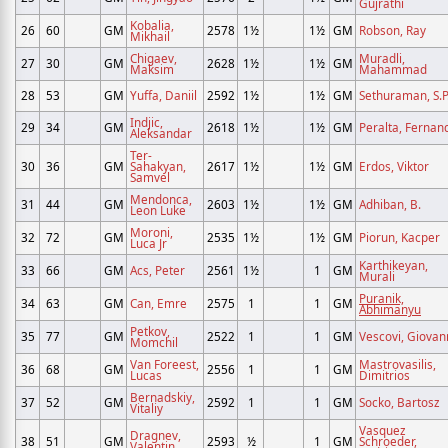
Gujrathi
Kobalia,
26
60
GM
2578
1½
1½
GM
Robson, Ray
Mikhail
Chigaev,
Muradli,
27
30
GM
2628
1½
1½
GM
Maksim
Mahammad
28
53
GM
Yuffa, Daniil
2592
1½
1½
GM
Sethuraman, S.P
Indjic,
29
34
GM
2618
1½
1½
GM
Peralta, Fernan
Aleksandar
Ter-
30
36
GM
Sahakyan,
2617
1½
1½
GM
Erdos, Viktor
Samvel
Mendonca,
31
44
GM
2603
1½
1½
GM
Adhiban, B.
Leon Luke
Moroni,
32
72
GM
2535
1½
1½
GM
Piorun, Kacper
Luca Jr
Karthikeyan,
33
66
GM
Acs, Peter
2561
1½
1
GM
Murali
Puranik,
34
63
GM
Can, Emre
2575
1
1
GM
Abhimanyu
Petkov,
35
77
GM
2522
1
1
GM
Vescovi, Giovan
Momchil
Van Foreest,
Mastrovasilis,
36
68
GM
2556
1
1
GM
Lucas
Dimitrios
Bernadskiy,
37
52
GM
2592
1
1
GM
Socko, Bartosz
Vitaliy
Vasquez
Dragnev,
38
51
GM
2593
½
1
GM
Schroeder,
Valentin