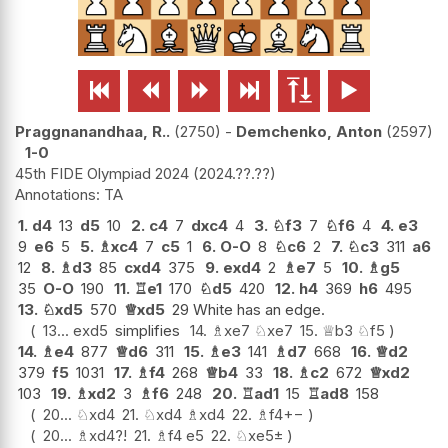






Praggnanandhaa, R..
2750
-
Demchenko, Anton
2597
1-0
45th FIDE Olympiad 2024
2024.??.??
TA
1.
d4
13
d5
10
2.
c4
7
dxc4
4
3.
♘
f3
7
♘
f6
4
4.
e3
9
e6
5
5.
♗
xc4
7
c5
1
6.
O-O
8
♘
c6
2
7.
♘
c3
311
a6
12
8.
♗
d3
85
cxd4
375
9.
exd4
2
♗
e7
5
10.
♗
g5
35
O-O
190
11.
♖
e1
170
♘
d5
420
12.
h4
369
h6
495
13.
♘
xd5
570
♕
xd5
29 White has an edge.
13...
exd5
simplifies
14.
♗
xe7
♘
xe7
15.
♕
b3
♘
f5
14.
♗
e4
877
♕
d6
311
15.
♗
e3
141
♗
d7
668
16.
♕
d2
379
f5
1031
17.
♗
f4
268
♕
b4
33
18.
♗
c2
672
♕
xd2
103
19.
♗
xd2
3
♗
f6
248
20.
♖
ad1
15
♖
ad8
158
20...
♘
xd4
21.
♘
xd4
♗
xd4
22.
♗
f4
+−
20...
♗
xd4
?!
21.
♗
f4
e5
22.
♘
xe5
±