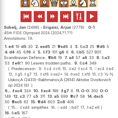






Subelj, Jan
2498
-
Erigaisi, Arjun
2778
0-1
45th FIDE Olympiad 2024
2024.??.??
TA
1.
e4
19
d5
20
2.
exd5
21
♕
xd5
4
3.
♘
c3
25
♕
d6
5
4.
d4
45
♘
f6
4
5.
♘
f3
101
g6
6
6.
♘
b5
527 B01:
Scandinavian Defence.
♕
b6
19
7.
a4
57
a6
33
8.
♘
a3
53
♗
e6
!?
90 Leaves trodden paths.
9.
♘
c4
349
Predecessor:
9.
♗
c4
♕
c6
10.
♕
e2
♗
xc4
11.
♘
xc4
♕
e4
12.
♗
g5
♗
g7
13.
♗
xf6
♕
xe2+
14.
♔
xe2
♗
xf6
15.
c3
½-½
Uskov,A (2433)-Rakhmanov,A (2614) Aktobe Dvorkovich
op 2024 (6)
9...
♗
xc4
324
10.
♗
xc4
186
♗
g7
6
11.
O-O
302
O-O
149
12.
c3
77
c5
311
13.
a5
699
♕
c7
58
14.
dxc5
50
♕
xc5
62
15.
♕
d4
603
♖
c8
406
15...
♕
xd4
simplifies
16.
♘
xd4
♘
bd7
17.
♗
e2
e6
16.
♘
e5
167