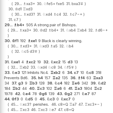
29...
♗
xa3+
30.
♘
fe5+
fxe5
31.
bxa3
∓
30.
♔
d1
♖
xd3
30...
♗
xd3
?
31.
♘
xd4
♗
c4
32.
♗
c7
−+
31.
c7
29...
♗
b4+
505 A strong pair of Bishops.
29...
♗
xa3+
30.
♔
d2
♗
b4+
31.
♘
xb4
♖
xb4
32.
♗
d6
−+
30.
♔
f1
192
♗
xe1
9 Black is clearly winning.
30...
♗
xd3+
31.
♘
xd3
♗
a5
32.
♘
b4
32.
♘
c5
d3
∓
31.
♘
xe1
4
♗
xc2
19
32.
♘
xc2
15
d3
13
32...
♖
xb2
33.
♘
xd4
♘
c8
34.
♘
f5
∓
33.
♘
e3
121 Inhibits Nc4.
♖
xb2
6
34.
c7
10
♘
c8
318
Prevents Bd6.
35.
h4
157
♖
a2
135
36.
♗
f4
63
♖
xa3
34
37.
g3
9
♖
b3
128
38.
♘
c4
182
♖
e6
342
39.
♘
d2
184
♖
b2
44
40.
♖
c3
102
♖
a6
6
41.
♖
a3
1804
♖
c2
1978
42.
♘
e4
78
♔
g6
139
43.
♔
g2
271
♘
e7
87
44.
♔
f3
0
♘
d5
0
45.
♘
c3
0
♘
xc7
0
45...
♘
xc3
?
perishes.
46.
c8=Q
♖
a7
47.
♖
xc3
+−
45...
♖
xc3
46.
♖
xc3
♘
e7
47.
c8=Q