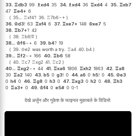
33.
♖
db3
99
♗
xd4
35
34.
♗
xd4
36
♖
xd4
4
35.
♖
xb7
47
♖
e4+
6
35...
♖
xf4
?
36.
♖
7b6
−+
36.
♔
d3
!
63
♖
xf4
6
37.
♖
xe7+
148
♔
xe7
5
38.
♖
b7+
?
42
38.
♖
b6
!
⩱
38...
♔
f6
−+
6
39.
b4
?
19
39.
♔
e2
was worth a try.
♖
a4
40.
b4
39...
♖
f2
−+
166
40.
♖
b6
58
40.
♖
c7
♖
xg2
41.
♖
c2
40...
♖
xg2
−+
44
41.
♖
xa6
1806
♖
xh2
1863
42.
♖
a8
30
♖
a2
140
43.
b5
0
g3
!
0
44.
a6
0
h5
!
0
45.
♔
e3
0
h4
0
46.
♖
g8
0
h3
0
47.
♖
xg3
0
h2
0
48.
♖
h3
0
♖
a3+
0
49.
♔
f4
0
e5#
0
0-1
देखे अर्जुन और गुकेश के फाइनल मुक़ाबले के विडियो