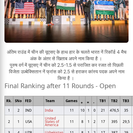
अंतिम राउंड में चीन की यूएसए के हाथ हार के चलते भारत नें रिकॉर्ड 4 मैच
अंक के अंतर से खिताब अपने नाम किया है ।
पुरुष वर्ग में यूएसए नें चीन को 2.5-1.5 से पराजित कर रजत तो पिछली
विजेता उज़्बेक्सितान नें फ्रांस को 2.5 से हराकर कांस्य पदक अपने नाम
किया है ।
Final Ranking after 11 Rounds - Open
Rk.
SNo
FED
Team
Games
TB1
TB2
TB3
+
=
-
1
2
IND
India
11
10
1
0
21
476,5
35
United
2
1
USA
States of
11
8
1
2
17
395
29,5
America
3
4
UZB
Uzbekistan
11
8
1
2
17
387
29