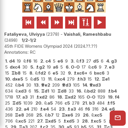






Fataliyeva, Ulviyya
2378
-
Vaishali, Rameshbabu
2498
1/2-1/2
45th FIDE Womens Olympiad 2024
2024.??.??
RC
1.
d4
19
♘
f6
16
2.
c4
5
e6
9
3.
♘
f3
27
d5
6
4.
g3
5
dxc4
30
5.
♗
g2
19
a6
5
6.
O-O
17
♘
c6
9
7.
e3
15
♖
b8
15
8.
♘
fd2
6
e5
32
9.
♗
xc6+
6
bxc6
3
10.
dxe5
5
♘
d5
13
11.
♘
xc4
279
♗
h3
15
12.
♖
e1
452
♘
b4
30
13.
♕
e2
209
♕
d3
105
14.
♕
xd3
634
♘
xd3
6
15.
♖
d1
10
♖
d8
33
16.
♘
bd2
888
♗
b4
1718
17.
a3
31
♗
xd2
86
18.
♖
xd2
165
O-O
1129
19.
f4
25
♖
d5
1039
20.
♘
a5
766
c5
278
21.
b3
484
♗
f5
436
22.
a4
210
♗
e4
54
23.
♗
a3
46
f6
316
24.
e6
268
♖
e8
268
25.
♘
b7
12
♖
xe6
29
26.
♘
xc5
706
♘
xc5
221
27.
♖
xd5
5
♗
xd5
3
28.
♗
xc5
5
♗
xb3
5
29.
♖
a3
207
♗
c2
35
30.
a5
93
h5
55
31.
♖
c3