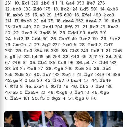
261
10.
♖
c1
328
♗
b6
411
11.
♘
a4
353
♕
e7
276
12.
♗
c3
383
♖
d8
175
13.
♕
c2
124
♘
d5
501
14.
♘
xb6
118
axb6
25
15.
a3
29
♗
f5
638
16.
♖
fe1
489
♘
xc3
214
17.
♕
xc3
23
e4
75
18.
dxe4
652
♗
xe4
7
19.
♕
e3
25
♖
e8
449
20.
♖
ed1
204
♕
f6
27
21.
♕
c3
26
♕
xc3
30
22.
♖
xc3
5
♖
ad8
16
23.
♖
dc1
93
♗
xf3
691
24.
♗
xf3
12
♘
d4
80
25.
♖
xc7
49
♖
xe2
110
26.
♗
xe2
79
♘
xe2+
7
27.
♔
g2
227
♘
xc1
5
28.
♖
xc1
3
♖
d7
260
29.
♖
c3
384
f5
339
30.
♖
b3
249
♖
d6
1
31.
♖
b5
5
g6
51
32.
h4
16
h5
258
33.
♔
f3
66
♔
f7
10
34.
♔
f4
67
♔
f6
10
35.
♖
b4
185
♖
c6
96
36.
a4
77
♖
d6
182
37.
b3
25
♔
e6
27
38.
♔
g5
260
♔
e5
34
39.
♖
c4
259
♔
d5
37
40.
♖
c7
183
♔
e4
1
41.
♖
g7
1849
f4
689
42.
gxf4
0
b5
30
43.
♖
xb7
0
bxa4
47
44.
♖
b4+
0
♔
f3
9
45.
bxa4
0
♔
xf2
49
46.
♖
b3
0
♖
a6
180
47.
a5
0
♖
xa5+
22
48.
♔
xg6
0
♖
a4
13
49.
♔
g5
0
♖
a5+
101
50.
f5
0
♔
g2
4
51.
♔
g6
0
1-0