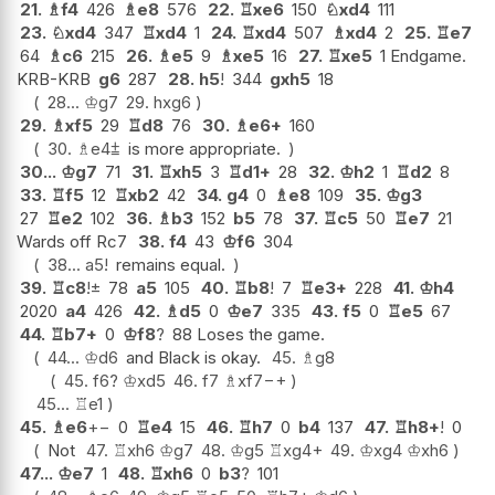
21.
♗
f4
426
♗
e8
576
22.
♖
xe6
150
♘
xd4
111
23.
♘
xd4
347
♖
xd4
1
24.
♖
xd4
507
♗
xd4
2
25.
♖
e7
64
♗
c6
215
26.
♗
e5
9
♗
xe5
16
27.
♖
xe5
1 Endgame.
KRB-KRB
g6
287
28.
h5
!
344
gxh5
18
28...
♔
g7
29.
hxg6
29.
♗
xf5
29
♖
d8
76
30.
♗
e6+
160
30.
♗
e4
⩲
is more appropriate.
30...
♔
g7
71
31.
♖
xh5
3
♖
d1+
28
32.
♔
h2
1
♖
d2
8
33.
♖
f5
12
♖
xb2
42
34.
g4
0
♗
e8
109
35.
♔
g3
27
♖
e2
102
36.
♗
b3
152
b5
78
37.
♖
c5
50
♖
e7
21
Wards off Rc7
38.
f4
43
♔
f6
304
38...
a5
!
remains equal.
39.
♖
c8
!
±
78
a5
105
40.
♖
b8
!
7
♖
e3+
228
41.
♔
h4
2020
a4
426
42.
♗
d5
0
♔
e7
335
43.
f5
0
♖
e5
67
44.
♖
b7+
0
♔
f8
?
88 Loses the game.
44...
♔
d6
and Black is okay.
45.
♗
g8
45.
f6
?
♔
xd5
46.
f7
♗
xf7
−+
45...
♖
e1
45.
♗
e6
+−
0
♖
e4
15
46.
♖
h7
0
b4
137
47.
♖
h8+
!
0
Not
47.
♖
xh6
♔
g7
48.
♔
g5
♖
xg4+
49.
♔
xg4
♔
xh6
47...
♔
e7
1
48.
♖
xh6
0
b3
?
101