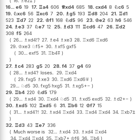
16.
♗
e2
⩲
16...
e6
19
17.
♖
a4
606
♕
xd4
685
18.
cxd4
8
♘
c6
5
19.
♘
xc6
56
♖
xc6
7
20.
♗
g5
193
♖
d8
204
21.
♖
d1
523
♖
d7
22
22.
♔
f1
168
♘
d5
96
23.
♔
e2
63
h6
546
24.
♗
e3
37
♘
e7
12
25.
♗
d3
111
♖
cd6
47
26.
♖
d2
308
f5
264
26...
♗
xd4
!?
27.
♗
e4
♗
xe3
28.
♖
xd6
♖
xd6
29.
♔
xe3
♘
f5+
30.
♗
xf5
gxf5
30...
exf5
31.
♖
b4
⩱
27.
♗
c4
283
g5
20
28.
f4
37
g4
69
28...
♗
xd4
?
loses.
29.
♖
xd4
29.
fxg5
♗
xe3
30.
♖
xd6
♖
xd6
∓
29...
♘
d5
30.
fxg5
hxg5
31.
♗
xg5
+−
29.
♖
b4
220
♘
d5
179
29...
♗
xd4
30.
♖
xd4
♘
d5
31.
♗
xd5
exd5
32.
♗
d2
+−
30.
♗
xd5
102
♖
xd5
6
31.
♖
b6
12
♔
f7
15
31...
♗
xd4
?!
32.
♗
xd4
♖
xd4
33.
♖
xd4
♖
xd4
34.
♖
xb7
⩲
32.
♖
d3
43
♖
e7
336
Much worse is
32...
♗
xd4
33.
♗
xd4
♖
xd4
34.
♖
xd4
♖
xd4
35.
♖
xb7+
♔
f6
36.
♖
b6