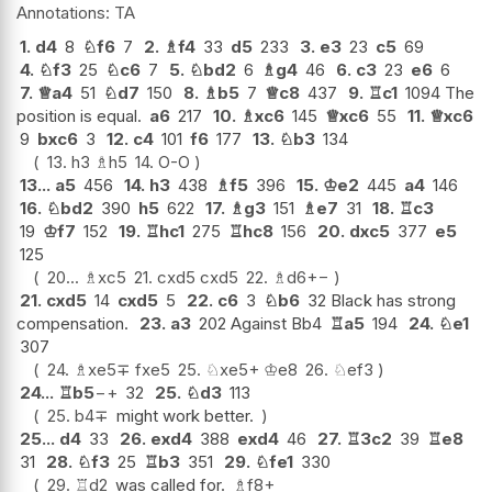
TA
1.
d4
8
♘
f6
7
2.
♗
f4
33
d5
233
3.
e3
23
c5
69
4.
♘
f3
25
♘
c6
7
5.
♘
bd2
6
♗
g4
46
6.
c3
23
e6
6
7.
♕
a4
51
♘
d7
150
8.
♗
b5
7
♕
c8
437
9.
♖
c1
1094 The
position is equal.
a6
217
10.
♗
xc6
145
♕
xc6
55
11.
♕
xc6
9
bxc6
3
12.
c4
101
f6
177
13.
♘
b3
134
13.
h3
♗
h5
14.
O-O
13...
a5
456
14.
h3
438
♗
f5
396
15.
♔
e2
445
a4
146
16.
♘
bd2
390
h5
622
17.
♗
g3
151
♗
e7
31
18.
♖
c3
19
♔
f7
152
19.
♖
hc1
275
♖
hc8
156
20.
dxc5
377
e5
125
20...
♗
xc5
21.
cxd5
cxd5
22.
♗
d6
+−
21.
cxd5
14
cxd5
5
22.
c6
3
♘
b6
32 Black has strong
compensation.
23.
a3
202 Against Bb4
♖
a5
194
24.
♘
e1
307
24.
♗
xe5
∓
fxe5
25.
♘
xe5+
♔
e8
26.
♘
ef3
24...
♖
b5
−+
32
25.
♘
d3
113
25.
b4
∓
might work better.
25...
d4
33
26.
exd4
388
exd4
46
27.
♖
3c2
39
♖
e8
31
28.
♘
f3
25
♖
b3
351
29.
♘
fe1
330
29.
♖
d2
was called for.
♗
f8+