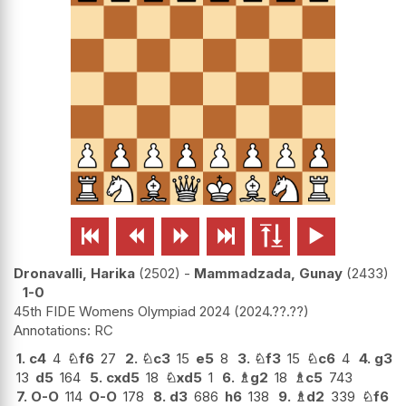






Dronavalli, Harika
2502
-
Mammadzada, Gunay
2433
1-0
45th FIDE Womens Olympiad 2024
2024.??.??
RC
1.
c4
4
♘
f6
27
2.
♘
c3
15
e5
8
3.
♘
f3
15
♘
c6
4
4.
g3
13
d5
164
5.
cxd5
18
♘
xd5
1
6.
♗
g2
18
♗
c5
743
7.
O-O
114
O-O
178
8.
d3
686
h6
138
9.
♗
d2
339
♘
f6