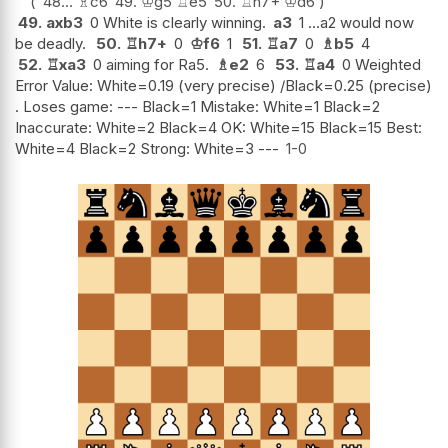
48...
♗
c6
49.
♔
g5
♖
e5
50.
♖
h7+
♔
d6
49.
axb3
0 White is clearly winning.
a3
1 ...a2 would now
be deadly.
50.
♖
h7+
0
♔
f6
1
51.
♖
a7
0
♗
b5
4
52.
♖
xa3
0 aiming for Ra5.
♗
e2
6
53.
♖
a4
0 Weighted
Error Value: White=0.19 (very precise) /Black=0.25 (precise)
. Loses game: --- Black=1 Mistake: White=1 Black=2
Inaccurate: White=2 Black=4 OK: White=15 Black=15 Best:
White=4 Black=2 Strong: White=3 ---
1-0