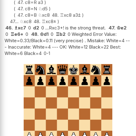
47.
c8=R
a3
47.
c8=N
♘
d5
47.
c8=B
♘
xc8
48.
♖
xc8
a3
⩲
47...
♘
xc8
48.
♖
xc8
±
46.
♗
xc7
0
d2
0 ...Rxc3+! is the strong threat.
47.
♔
e2
0
♖
e6+
0
48.
♔
d1
0
♖
b2
0 Weighted Error Value:
White=0.33/Black=0.11 (very precise) . Mistake: White=4 --
- Inaccurate: White=4 --- OK: White=12 Black=22 Best:
White=6 Black=4
0-1