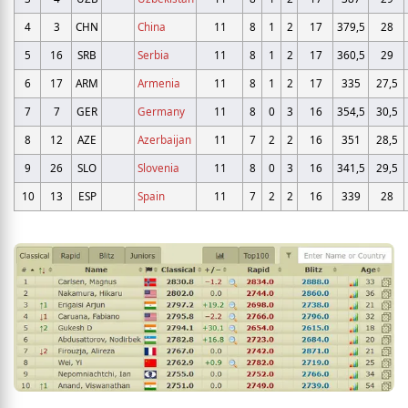
4
3
CHN
China
11
8
1
2
17
379,5
28
5
16
SRB
Serbia
11
8
1
2
17
360,5
29
6
17
ARM
Armenia
11
8
1
2
17
335
27,5
7
7
GER
Germany
11
8
0
3
16
354,5
30,5
8
12
AZE
Azerbaijan
11
7
2
2
16
351
28,5
9
26
SLO
Slovenia
11
8
0
3
16
341,5
29,5
10
13
ESP
Spain
11
7
2
2
16
339
28