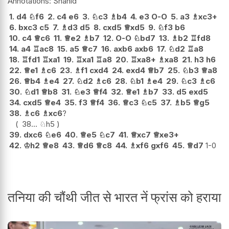
Shahid
1.
d4
♘
f6
2.
c4
e6
3.
♘
c3
♗
b4
4.
e3
O-O
5.
a3
♗
xc3+
6.
bxc3
c5
7.
♗
d3
d5
8.
cxd5
♕
xd5
9.
♘
f3
b6
10.
c4
♕
c6
11.
♕
e2
♗
b7
12.
O-O
♘
bd7
13.
♗
b2
♖
fd8
14.
a4
♖
ac8
15.
a5
♕
c7
16.
axb6
axb6
17.
♘
d2
♖
a8
18.
♖
fd1
♖
xa1
19.
♖
xa1
♖
a8
20.
♖
xa8+
♗
xa8
21.
h3
h6
22.
♕
e1
♗
c6
23.
♗
f1
cxd4
24.
exd4
♕
b7
25.
♘
b3
♕
a8
26.
♕
b4
♗
e4
27.
♘
d2
♗
c6
28.
♘
b1
♗
e4
29.
♘
c3
♗
c6
30.
♘
d1
♕
b8
31.
♘
e3
♕
f4
32.
♕
e1
♗
b7
33.
d5
exd5
34.
cxd5
♕
e4
35.
f3
♕
f4
36.
♕
c3
♘
c5
37.
♗
b5
♕
g5
38.
♗
c6
♗
xc6
?
38...
♘
h5
39.
dxc6
♘
e6
40.
♕
e5
♘
c7
41.
♕
xc7
♕
xe3+
42.
♔
h2
♕
e8
43.
♕
d6
♕
c8
44.
♗
xf6
gxf6
45.
♕
d7
1-0
तनिया की चौंथी जीत से भारत नें फ्रांस को हराया