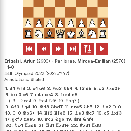






Erigaisi, Arjun
2689
-
Parligras, Mircea-Emilian
2576
1-0
44th Olympiad 2022
2022.??.??
Shahid
1.
d4
♘
f6
2.
c4
e6
3.
♘
c3
♗
b4
4.
f3
d5
5.
a3
♗
xc3+
6.
bxc3
c6
7.
e4
dxe4
8.
fxe4
e5
8...
♘
xe4
9.
♕
g4
♘
f6
10.
♕
xg7
9.
♘
f3
♗
g4
10.
♕
d3
♘
bd7
11.
dxe5
♘
h5
12.
♗
e2
O-O
13.
O-O
♕
b6+
14.
♖
f2
♖
fe8
15.
♗
e3
♕
c7
16.
c5
♗
xf3
17.
gxf3
♘
xe5
18.
♕
c2
♘
g6
19.
♔
h1
♘
hf4
20.
♗
c4
♖
ad8
21.
♖
d1
♖
xd1+
22.
♕
xd1
♖
d8