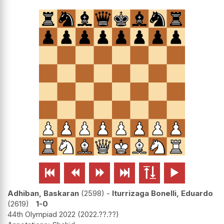






Adhiban, Baskaran
2598
-
Iturrizaga Bonelli, Eduardo
2619
1-0
44th Olympiad 2022
2022.??.??