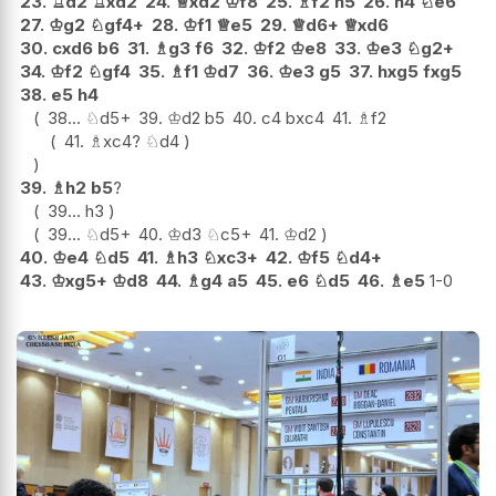
23.
♖
d2
♖
xd2
24.
♕
xd2
♔
f8
25.
♗
f2
h5
26.
h4
♘
e6
27.
♔
g2
♘
gf4+
28.
♔
f1
♕
e5
29.
♕
d6+
♕
xd6
30.
cxd6
b6
31.
♗
g3
f6
32.
♔
f2
♔
e8
33.
♔
e3
♘
g2+
34.
♔
f2
♘
gf4
35.
♗
f1
♔
d7
36.
♔
e3
g5
37.
hxg5
fxg5
38.
e5
h4
38...
♘
d5+
39.
♔
d2
b5
40.
c4
bxc4
41.
♗
f2
41.
♗
xc4
?
♘
d4
39.
♗
h2
b5
?
39...
h3
39...
♘
d5+
40.
♔
d3
♘
c5+
41.
♔
d2
40.
♔
e4
♘
d5
41.
♗
h3
♘
xc3+
42.
♔
f5
♘
d4+
43.
♔
xg5+
♔
d8
44.
♗
g4
a5
45.
e6
♘
d5
46.
♗
e5
1-0