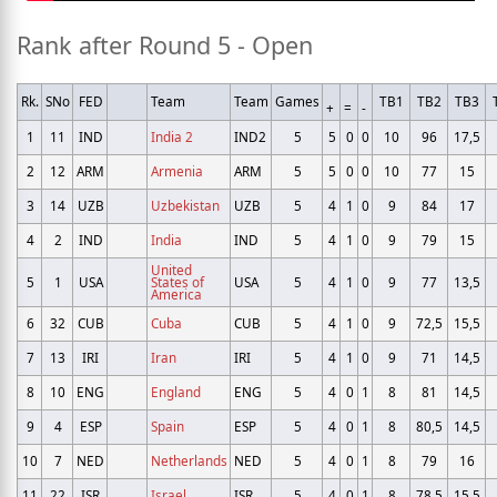
Rank after Round 5 - Open
Rk.
SNo
FED
Team
Team
Games
TB1
TB2
TB3
+
=
-
1
11
IND
India 2
IND2
5
5
0
0
10
96
17,5
2
12
ARM
Armenia
ARM
5
5
0
0
10
77
15
3
14
UZB
Uzbekistan
UZB
5
4
1
0
9
84
17
4
2
IND
India
IND
5
4
1
0
9
79
15
United
5
1
USA
States of
USA
5
4
1
0
9
77
13,5
America
6
32
CUB
Cuba
CUB
5
4
1
0
9
72,5
15,5
7
13
IRI
Iran
IRI
5
4
1
0
9
71
14,5
8
10
ENG
England
ENG
5
4
0
1
8
81
14,5
9
4
ESP
Spain
ESP
5
4
0
1
8
80,5
14,5
10
7
NED
Netherlands
NED
5
4
0
1
8
79
16
11
22
ISR
Israel
ISR
5
4
0
1
8
78,5
15,5