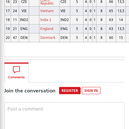
Czech
16
23
CZE
CZE
5
4
0
1
8
66
13,5
Republic
17
24
VIE
Vietnam
VIE
5
4
0
1
8
65
13,5
18
11
IND2
India 2
IND2
5
4
0
1
8
63
14
19
21
ENG
England
ENG
5
4
0
1
8
63
13,5
20
47
DEN
Denmark
DEN
5
4
0
1
8
60
15