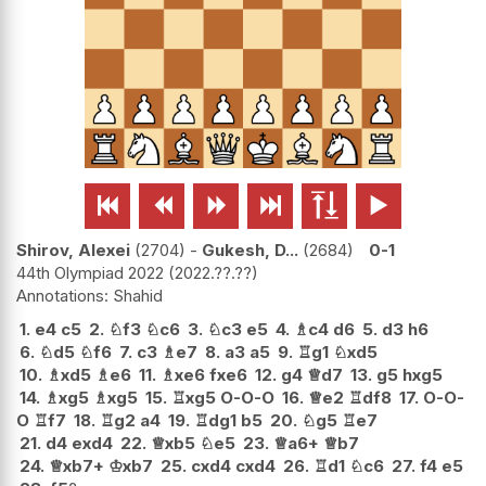






Shirov, Alexei
2704
-
Gukesh, D...
2684
0-1
44th Olympiad 2022
2022.??.??
Shahid
1.
e4
c5
2.
♘
f3
♘
c6
3.
♘
c3
e5
4.
♗
c4
d6
5.
d3
h6
6.
♘
d5
♘
f6
7.
c3
♗
e7
8.
a3
a5
9.
♖
g1
♘
xd5
10.
♗
xd5
♗
e6
11.
♗
xe6
fxe6
12.
g4
♕
d7
13.
g5
hxg5
14.
♗
xg5
♗
xg5
15.
♖
xg5
O-O-O
16.
♕
e2
♖
df8
17.
O-O-
O
♖
f7
18.
♖
g2
a4
19.
♖
dg1
b5
20.
♘
g5
♖
e7
21.
d4
exd4
22.
♕
xb5
♘
e5
23.
♕
a6+
♕
b7
24.
♕
xb7+
♔
xb7
25.
cxd4
cxd4
26.
♖
d1
♘
c6
27.
f4
e5