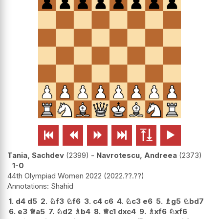






Tania, Sachdev
2399
-
Navrotescu, Andreea
2373
1-0
44th Olympiad Women 2022
2022.??.??
Shahid
1.
d4
d5
2.
♘
f3
♘
f6
3.
c4
c6
4.
♘
c3
e6
5.
♗
g5
♘
bd7
6.
e3
♕
a5
7.
♘
d2
♗
b4
8.
♕
c1
dxc4
9.
♗
xf6
♘
xf6