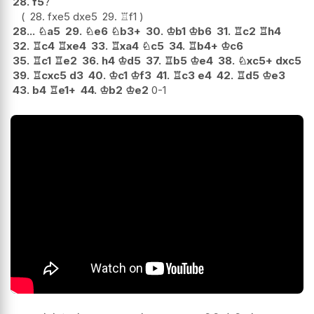
28.
f5
?
28.
fxe5
dxe5
29.
♖
f1
28...
♘
a5
29.
♘
e6
♘
b3+
30.
♔
b1
♔
b6
31.
♖
c2
♖
h4
32.
♖
c4
♖
xe4
33.
♖
xa4
♘
c5
34.
♖
b4+
♔
c6
35.
♖
c1
♖
e2
36.
h4
♔
d5
37.
♖
b5
♔
e4
38.
♘
xc5+
dxc5
39.
♖
cxc5
d3
40.
♔
c1
♔
f3
41.
♖
c3
e4
42.
♖
d5
♔
e3
43.
b4
♖
e1+
44.
♔
b2
♔
e2
0-1