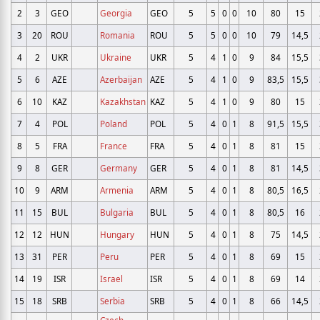
2
3
GEO
Georgia
GEO
5
5
0
0
10
80
15
3
20
ROU
Romania
ROU
5
5
0
0
10
79
14,5
4
2
UKR
Ukraine
UKR
5
4
1
0
9
84
15,5
5
6
AZE
Azerbaijan
AZE
5
4
1
0
9
83,5
15,5
6
10
KAZ
Kazakhstan
KAZ
5
4
1
0
9
80
15
7
4
POL
Poland
POL
5
4
0
1
8
91,5
15,5
8
5
FRA
France
FRA
5
4
0
1
8
81
15
9
8
GER
Germany
GER
5
4
0
1
8
81
14,5
10
9
ARM
Armenia
ARM
5
4
0
1
8
80,5
16,5
11
15
BUL
Bulgaria
BUL
5
4
0
1
8
80,5
16
12
12
HUN
Hungary
HUN
5
4
0
1
8
75
14,5
13
31
PER
Peru
PER
5
4
0
1
8
69
15
14
19
ISR
Israel
ISR
5
4
0
1
8
69
14
15
18
SRB
Serbia
SRB
5
4
0
1
8
66
14,5