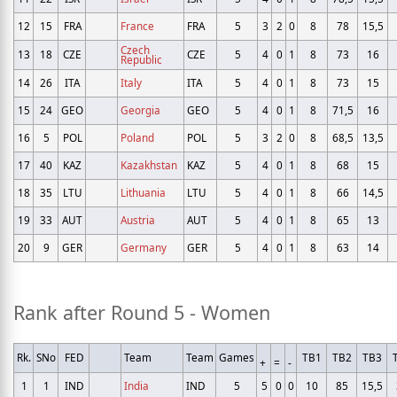
12
15
FRA
France
FRA
5
3
2
0
8
78
15,5
Czech
13
18
CZE
CZE
5
4
0
1
8
73
16
Republic
14
26
ITA
Italy
ITA
5
4
0
1
8
73
15
15
24
GEO
Georgia
GEO
5
4
0
1
8
71,5
16
16
5
POL
Poland
POL
5
3
2
0
8
68,5
13,5
17
40
KAZ
Kazakhstan
KAZ
5
4
0
1
8
68
15
18
35
LTU
Lithuania
LTU
5
4
0
1
8
66
14,5
19
33
AUT
Austria
AUT
5
4
0
1
8
65
13
20
9
GER
Germany
GER
5
4
0
1
8
63
14
Rank after Round 5 - Women
Rk.
SNo
FED
Team
Team
Games
TB1
TB2
TB3
+
=
-
1
1
IND
India
IND
5
5
0
0
10
85
15,5