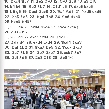
10.
♘
xc4
♕
c7
11.
♗
e2
O-O
12.
O-O
♖
d8
13.
a3
♗
f8
14.
b4
b6
15.
♕
c2
♗
b7
16.
♖
fd1
c5
17.
dxc5
bxc5
18.
b5
g6
19.
♖
ac1
♖
ac8
20.
♕
a4
♘
d5
21.
♘
xd5
exd5
22.
♘
a5
♗
a8
23.
♗
g4
♖
b8
24.
♘
c6
♗
xc6
25.
bxc6
♗
d6
?
25...
d4
26.
exd4
♖
xd4
27.
♖
xd4
cxd4
26.
g3
+−
h5
26...
d4
27.
exd4
cxd4
28.
♖
xd4
27.
♗
d7
d4
28.
exd4
cxd4
29.
♕
xd4
♗
xa3
30.
♖
a1
♗
b2
31.
♕
xa7
♗
e5
32.
♕
xc7
♗
xc7
33.
♖
a7
♗
b6
34.
♖
b7
♖
xb7
35.
cxb7
♗
c7
36.
♖
c1
♗
d6
37.
♖
c8
♖
f8
38.
♗
e8
1-0