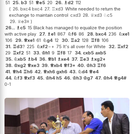
51
25.
b3
51
♕
e5
20
26.
♗
d2
112
26.
bxc4
bxc4
27.
♖
xd3
White needed to return the
exchange to maintain control
cxd3
28.
♕
xd3
♘
c5
29.
♕
e3
±
26...
♗
c5
15 Black has managed to equalize the position
with active play
27.
♗
e1
867
♘
f6
86
28.
bxc4
236
♘
xe1
106
29.
♕
xe1
61
♘
g4
12
30.
♖
a2
128
♖
f8
106
31.
♖
d3
?
225
♘
xf2
−+
75 It's all over for White
32.
♖
xf2
29
♖
xf2
51
33.
♔
h1
9
♖
f8
17
34.
cxb5
axb5
35.
♘
xb5
♗
b4
36.
♕
b1
♗
xe4
37.
♖
e3
♗
xg2+
38.
♔
xg2
♕
xe3
39.
♕
xb4
♕
f3+
40.
♔
h3
♖
f6
41.
♕
h4
♖
h6
42.
♕
xh6
gxh6
43.
♘
d4
♕
e4
44.
♘
f3
♕
xf3
45.
♔
h4
h5
46.
♔
h3
♔
g7
47.
♔
h4
♕
g4#
0-1