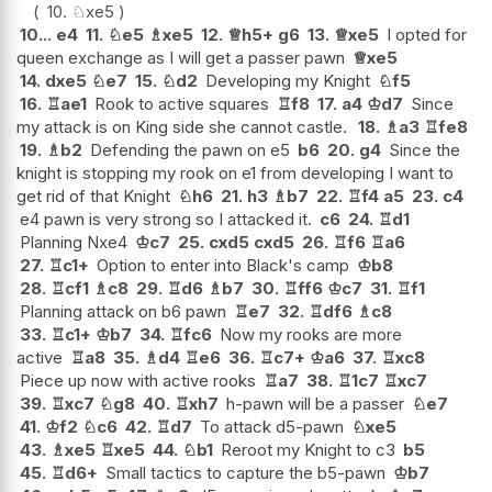
10.
♘
xe5
10...
e4
11.
♘
e5
♗
xe5
12.
♕
h5+
g6
13.
♕
xe5
I opted for
queen exchange as I will get a passer pawn
♕
xe5
14.
dxe5
♘
e7
15.
♘
d2
Developing my Knight
♘
f5
16.
♖
ae1
Rook to active squares
♖
f8
17.
a4
♔
d7
Since
my attack is on King side she cannot castle.
18.
♗
a3
♖
fe8
19.
♗
b2
Defending the pawn on e5
b6
20.
g4
Since the
knight is stopping my rook on e1 from developing I want to
get rid of that Knight
♘
h6
21.
h3
♗
b7
22.
♖
f4
a5
23.
c4
e4 pawn is very strong so I attacked it.
c6
24.
♖
d1
Planning Nxe4
♔
c7
25.
cxd5
cxd5
26.
♖
f6
♖
a6
27.
♖
c1+
Option to enter into Black's camp
♔
b8
28.
♖
cf1
♗
c8
29.
♖
d6
♗
b7
30.
♖
ff6
♔
c7
31.
♖
f1
Planning attack on b6 pawn
♖
e7
32.
♖
df6
♗
c8
33.
♖
c1+
♔
b7
34.
♖
fc6
Now my rooks are more
active
♖
a8
35.
♗
d4
♖
e6
36.
♖
c7+
♔
a6
37.
♖
xc8
Piece up now with active rooks
♖
a7
38.
♖
1c7
♖
xc7
39.
♖
xc7
♘
g8
40.
♖
xh7
h-pawn will be a passer
♘
e7
41.
♔
f2
♘
c6
42.
♖
d7
To attack d5-pawn
♘
xe5
43.
♗
xe5
♖
xe5
44.
♘
b1
Reroot my Knight to c3
b5
45.
♖
d6+
Small tactics to capture the b5-pawn
♔
b7