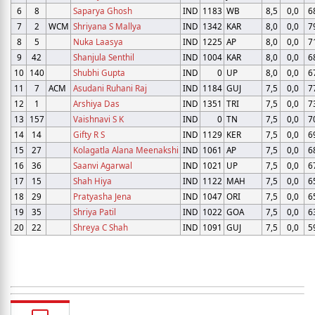
6
8
Saparya Ghosh
IND
1183
WB
8,5
0,0
6
7
2
WCM
Shriyana S Mallya
IND
1342
KAR
8,0
0,0
7
8
5
Nuka Laasya
IND
1225
AP
8,0
0,0
7
9
42
Shanjula Senthil
IND
1004
KAR
8,0
0,0
6
10
140
Shubhi Gupta
IND
0
UP
8,0
0,0
6
11
7
ACM
Asudani Ruhani Raj
IND
1184
GUJ
7,5
0,0
7
12
1
Arshiya Das
IND
1351
TRI
7,5
0,0
7
13
157
Vaishnavi S K
IND
0
TN
7,5
0,0
7
14
14
Gifty R S
IND
1129
KER
7,5
0,0
6
15
27
Kolagatla Alana Meenakshi
IND
1061
AP
7,5
0,0
6
16
36
Saanvi Agarwal
IND
1021
UP
7,5
0,0
6
17
15
Shah Hiya
IND
1122
MAH
7,5
0,0
6
18
29
Pratyasha Jena
IND
1047
ORI
7,5
0,0
6
19
35
Shriya Patil
IND
1022
GOA
7,5
0,0
6
20
22
Shreya C Shah
IND
1091
GUJ
7,5
0,0
5