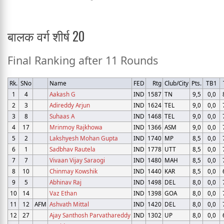
बालक वर्ग शीर्ष 20
Final Ranking after 11 Rounds
Rk.
SNo
Name
FED
Rtg
Club/City
Pts.
TB1
1
4
Aakash G
IND
1587
TN
9,5
0,0
2
3
Adireddy Arjun
IND
1624
TEL
9,0
0,0
3
8
Suhaas A
IND
1468
TEL
9,0
0,0
4
17
Mrinmoy Rajkhowa
IND
1366
ASM
9,0
0,0
5
2
Lakshyesh Mohan Gupta
IND
1740
MP
8,5
0,0
6
1
Sadbhav Rautela
IND
1778
UTT
8,5
0,0
7
7
Vivaan Vijay Saraogi
IND
1480
MAH
8,5
0,0
8
10
Chinmay Kowshik
IND
1440
KAR
8,5
0,0
9
5
Abhinav Raj
IND
1498
DEL
8,0
0,0
10
14
Vaz Ethan
IND
1398
GOA
8,0
0,0
11
12
AFM
Ashvath Mittal
IND
1420
DEL
8,0
0,0
12
27
Ajay Santhosh Parvathareddy
IND
1302
UP
8,0
0,0