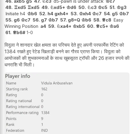
46.
axb5
g5
47.
♘
c3
d5-pawn is under attack
♔
c7
48.
♖
xd5
♖
xd5
49.
♘
xd5+
♔
d6
50.
♘
c3
♔
c5
51.
♔
g3
Initiate h4
♔
b6
52.
h4
gxh4+
53.
♔
xh4
♔
c7
54.
g5
♔
b7
55.
g6
♔
c7
56.
g7
♔
b7
57.
g8=Q
♔
b6
58.
♕
c8
Easy
Winning Position
a4
59.
♘
xa4+
♔
xb5
60.
♕
c5+
♔
a6
61.
♕
b6#
1-0
विदुला ने शानदार खेल क्षमता का परिचय देते हुए अपनी परफार्मेस रेटिंग को
1384 रखते हुए रेटेड खिलाड़ी बनने का गौरव प्राप्त किया। विदुला को
आयोजकों की शुभकामनाओं के साथ खुबसूरत ट्रॉफी और 26 हजार रुपये की
धनराशि भी मिली।