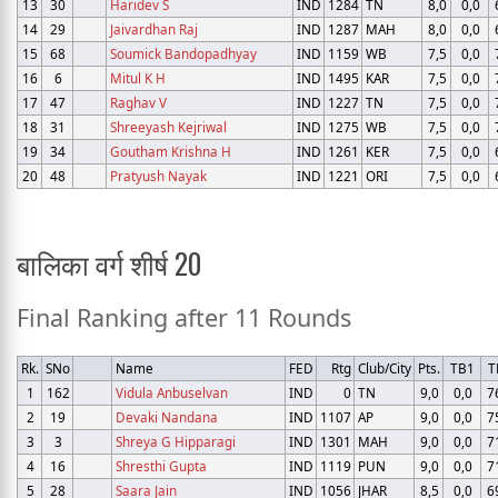
13
30
Haridev S
IND
1284
TN
8,0
0,0
14
29
Jaivardhan Raj
IND
1287
MAH
8,0
0,0
15
68
Soumick Bandopadhyay
IND
1159
WB
7,5
0,0
16
6
Mitul K H
IND
1495
KAR
7,5
0,0
17
47
Raghav V
IND
1227
TN
7,5
0,0
18
31
Shreeyash Kejriwal
IND
1275
WB
7,5
0,0
19
34
Goutham Krishna H
IND
1261
KER
7,5
0,0
20
48
Pratyush Nayak
IND
1221
ORI
7,5
0,0
बालिका वर्ग शीर्ष 20
Final Ranking after 11 Rounds
Rk.
SNo
Name
FED
Rtg
Club/City
Pts.
TB1
T
1
162
Vidula Anbuselvan
IND
0
TN
9,0
0,0
7
2
19
Devaki Nandana
IND
1107
AP
9,0
0,0
7
3
3
Shreya G Hipparagi
IND
1301
MAH
9,0
0,0
7
4
16
Shresthi Gupta
IND
1119
PUN
9,0
0,0
7
5
28
Saara Jain
IND
1056
JHAR
8,5
0,0
6