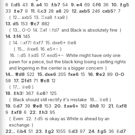
6
♘
d5
43
8.
a4
10
♗
b7
54
9.
e4
69
♘
f6
36
10.
♗
g5
33
♗
e7
9
11.
♘
c3
28
a6
29
12.
axb5
246
cxb5
?
7
12...
axb5
13.
♖
xa8
♗
xa8
13.
d5
153
♕
c7
882
13...
O-O
14.
♖
e1
♘
fd7
and Black is absolutely fine
14.
♗
f4
145
14.
♘
xf7
!
♔
xf7
15.
dxe6+
♔
e8
15...
♔
xe6
16.
e5
+−
16.
♘
d5
♗
xd5
17.
exd5
+−
White might have only one
pawn for a piece, but the black king losing castling rights
and lingering in the center is a bigger concern
14...
♕
d8
522
15.
dxe6
205
fxe6
15
16.
♕
e2
89
O-O
58
17.
♖
fd1
71
♕
c8
12
17...
♕
e8
18.
♗
h3
!
367
♘
c6
?
125
Black should still rectify it's mistake
18...
♕
e8
19.
♘
d7
39
♕
e8
153
20.
♗
xe6+
182
♔
h8
10
21.
♘
xf8
9
♗
xf8
6
22.
♗
h3
95
Even
22.
♗
d5
is okay as White is ahead by an
exchange
22...
♘
b4
51
23.
♗
g2
1055
♘
d3
97
24.
♗
g5
36
♘
d7