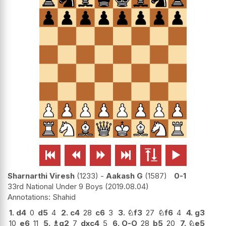






Sharnarthi Viresh
1233
-
Aakash G
1587
0-1
33rd National Under 9 Boys
2019.08.04
Shahid
1.
d4
0
d5
4
2.
c4
28
c6
3
3.
♘
f3
27
♘
f6
4
4.
g3
10
e6
11
5.
♗
g2
7
dxc4
5
6.
O-O
28
b5
20
7.
♘
e5