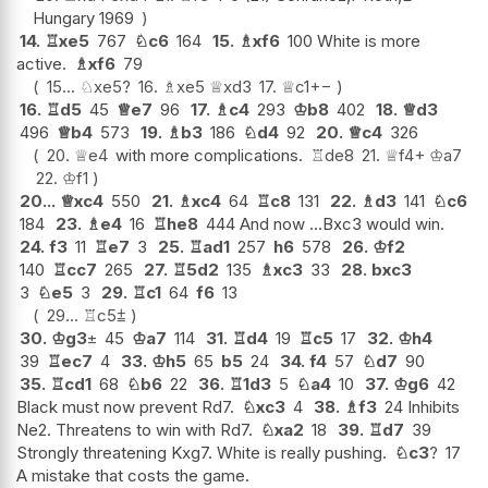
Hungary 1969
14.
♖
xe5
767
♘
c6
164
15.
♗
xf6
100 White is more
active.
♗
xf6
79
15...
♘
xe5
?
16.
♗
xe5
♕
xd3
17.
♕
c1
+−
16.
♖
d5
45
♕
e7
96
17.
♗
c4
293
♔
b8
402
18.
♕
d3
496
♕
b4
573
19.
♗
b3
186
♘
d4
92
20.
♕
c4
326
20.
♕
e4
with more complications.
♖
de8
21.
♕
f4+
♔
a7
22.
♔
f1
20...
♕
xc4
550
21.
♗
xc4
64
♖
c8
131
22.
♗
d3
141
♘
c6
184
23.
♗
e4
16
♖
he8
444 And now ...Bxc3 would win.
24.
f3
11
♖
e7
3
25.
♖
ad1
257
h6
578
26.
♔
f2
140
♖
cc7
265
27.
♖
5d2
135
♗
xc3
33
28.
bxc3
3
♘
e5
3
29.
♖
c1
64
f6
13
29...
♖
c5
⩲
30.
♔
g3
±
45
♔
a7
114
31.
♖
d4
19
♖
c5
17
32.
♔
h4
39
♖
ec7
4
33.
♔
h5
65
b5
24
34.
f4
57
♘
d7
90
35.
♖
cd1
68
♘
b6
22
36.
♖
1d3
5
♘
a4
10
37.
♔
g6
42
Black must now prevent Rd7.
♘
xc3
4
38.
♗
f3
24 Inhibits
Ne2. Threatens to win with Rd7.
♘
xa2
18
39.
♖
d7
39
Strongly threatening Kxg7. White is really pushing.
♘
c3
?
17
A mistake that costs the game.