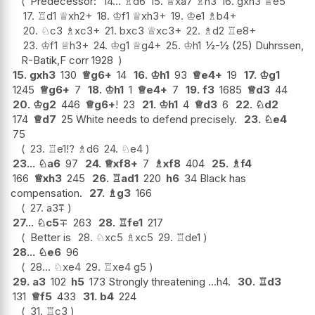
Predecessor:
14...
♗
d6
15.
♕
xa7
♗
h3
16.
gxh3
♕
e5
17.
♖
d1
♕
xh2+
18.
♔
f1
♕
xh3+
19.
♔
e1
♗
b4+
20.
♘
c3
♗
xc3+
21.
bxc3
♕
xc3+
22.
♗
d2
♖
e8+
23.
♔
f1
♕
h3+
24.
♔
g1
♕
g4+
25.
♔
h1
½-½ (25) Duhrssen,
R-Batik,F corr 1928
15.
gxh3
130
♕
g6+
14
16.
♔
h1
93
♕
e4+
19
17.
♔
g1
1245
♕
g6+
7
18.
♔
h1
1
♕
e4+
7
19.
f3
1685
♕
d3
44
20.
♔
g2
446
♕
g6+
!
23
21.
♔
h1
4
♕
d3
6
22.
♘
d2
174
♕
d7
25 White needs to defend precisely.
23.
♘
e4
75
23.
♖
e1
!?
♗
d6
24.
♘
e4
23...
♘
a6
97
24.
♕
xf8+
7
♗
xf8
404
25.
♗
f4
166
♕
xh3
245
26.
♖
ad1
220
h6
34 Black has
compensation.
27.
♗
g3
166
27.
a3
⩱
27...
♘
c5
∓
263
28.
♖
fe1
217
Better is
28.
♘
xc5
♗
xc5
29.
♖
de1
28...
♘
e6
96
28...
♘
xe4
29.
♖
xe4
g5
29.
a3
102
h5
173 Strongly threatening ...h4.
30.
♖
d3
131
♕
f5
433
31.
b4
224
31.
♖
c3