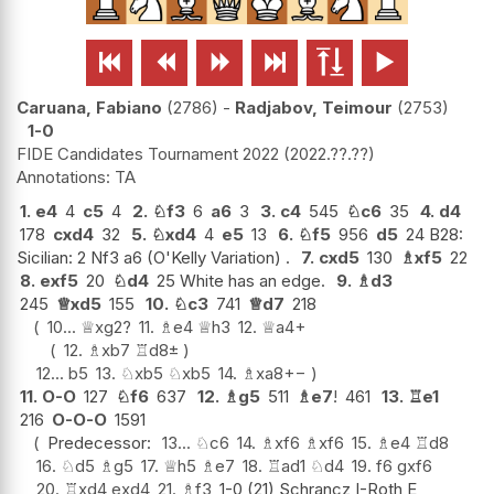






Caruana, Fabiano
2786
-
Radjabov, Teimour
2753
1-0
FIDE Candidates Tournament 2022
2022.??.??
TA
1.
e4
4
c5
4
2.
♘
f3
6
a6
3
3.
c4
545
♘
c6
35
4.
d4
178
cxd4
32
5.
♘
xd4
4
e5
13
6.
♘
f5
956
d5
24 B28:
Sicilian: 2 Nf3 a6 (O'Kelly Variation) .
7.
cxd5
130
♗
xf5
22
8.
exf5
20
♘
d4
25 White has an edge.
9.
♗
d3
245
♕
xd5
155
10.
♘
c3
741
♕
d7
218
10...
♕
xg2
?
11.
♗
e4
♕
h3
12.
♕
a4+
12.
♗
xb7
♖
d8
±
12...
b5
13.
♘
xb5
♘
xb5
14.
♗
xa8
+−
11.
O-O
127
♘
f6
637
12.
♗
g5
511
♗
e7
!
461
13.
♖
e1
216
O-O-O
1591
Predecessor:
13...
♘
c6
14.
♗
xf6
♗
xf6
15.
♗
e4
♖
d8
16.
♘
d5
♗
g5
17.
♕
h5
♗
e7
18.
♖
ad1
♘
d4
19.
f6
gxf6
20.
♖
xd4
exd4
21.
♗
f3
1-0 (21) Schrancz,I-Roth,E