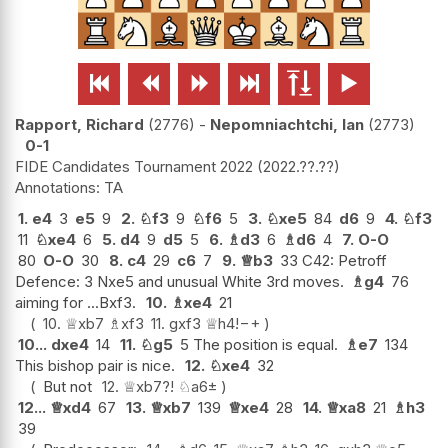






Rapport, Richard
2776
-
Nepomniachtchi, Ian
2773
0-1
FIDE Candidates Tournament 2022
2022.??.??
TA
1.
e4
3
e5
9
2.
♘
f3
9
♘
f6
5
3.
♘
xe5
84
d6
9
4.
♘
f3
11
♘
xe4
6
5.
d4
9
d5
5
6.
♗
d3
6
♗
d6
4
7.
O-O
80
O-O
30
8.
c4
29
c6
7
9.
♕
b3
33 C42: Petroff
Defence: 3 Nxe5 and unusual White 3rd moves.
♗
g4
76
aiming for ...Bxf3.
10.
♗
xe4
21
10.
♕
xb7
♗
xf3
11.
gxf3
♕
h4
!
−+
10...
dxe4
14
11.
♘
g5
5 The position is equal.
♗
e7
134
This bishop pair is nice.
12.
♘
xe4
32
But not
12.
♕
xb7
?!
♘
a6
±
12...
♕
xd4
67
13.
♕
xb7
139
♕
xe4
28
14.
♕
xa8
21
♗
h3
39