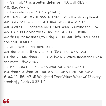
39...
♘
b4
±
is a better defense.
40.
♖
d1
♔
b8
40.
♔
xg7
+−
0
Less strong is
40.
♖
xg7
b4
±
40...
b4
0
41.
♔
xf6
399
b3
117 ...b2 is the strong threat.
42.
♖
d2
298
a5
333
43.
♔
e6
496
♖
xd7
437
44.
♖
xd7+
5 Endgame KRB-KRN
♔
a6
5 aiming for ... b2.
45.
f6
439 Hoping for f7.
b2
714
46.
f7
5
b1=Q
333
47.
f8=Q
22 Against Qf5+
♕
g6+
38
48.
♕
f6
921 Chess
con chili.
♕
e8+
553
48...
♕
xf6+
49.
♔
xf6
a4
49.
♔
d6
!
406
♖
c4
259
50.
♖
c7
109
♔
b5
554
51.
♕
e5+
145
♕
xe5+
6
52.
fxe5
2 White threatens Rxc4
and mate.
♖
xc7
145
52...
♖
d4+
+−
53.
♔
e6
♔
b4
54.
♖
b7+
♔
c5
53.
♔
xc7
3
♔
c5
30
54.
e6
32
♘
b5+
76
55.
♔
d7
6
a4
13
56.
e7
41 Weighted Error Value: White=0.12 (very
precise) / Black=0.32
1-0