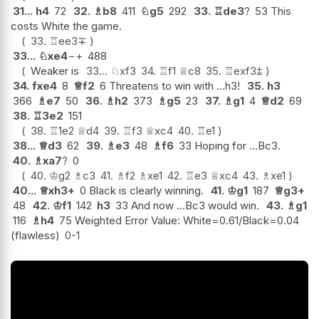
31...
h4
72
32.
♗
b8
411
♘
g5
292
33.
♖
de3
?
53 This
costs White the game.
33.
♖
ee3
∓
33...
♘
xe4
−+
488
Weaker is
33...
♘
xf3
34.
♖
f1
♕
c8
35.
♖
exf3
⩲
34.
fxe4
8
♕
f2
6 Threatens to win with ...h3!
35.
h3
366
♗
e7
50
36.
♗
h2
373
♗
g5
23
37.
♗
g1
4
♕
d2
69
38.
♖
3e2
151
38.
♖
1e2
♕
d4
39.
♖
f3
♕
xc4
40.
♖
e1
38...
♕
d3
62
39.
♗
e3
48
♗
f6
33 Hoping for ...Bc3.
40.
♗
xa7
?
0
40.
♔
g2
♗
c3
41.
♗
f2
♗
xe1
42.
♖
e3
♕
xc4
43.
♗
xe1
40...
♕
xh3+
0 Black is clearly winning.
41.
♔
g1
187
♕
g3+
48
42.
♔
f1
142
h3
33 And now ...Bc3 would win.
43.
♗
g1
116
♗
h4
75 Weighted Error Value: White=0.61/Black=0.04
(flawless)
0-1