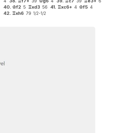
4
38.
♖
f7+
39
♔
g6
4
39.
♖
c7
39
♖
e3+
6
40.
♔
f2
5
♖
xd3
56
41.
♖
xc6+
4
♔
f5
4
42.
♖
xh6
79
1/2-1/2