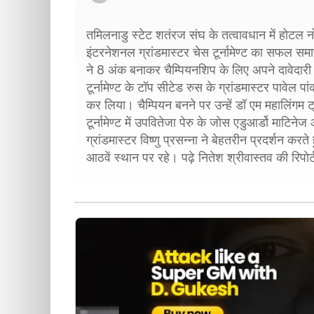
तमिलनाडु स्टेट शतंरज संघ के तत्वावधान में होटल 
इंटरनेशनल ग्रांडमास्टर चेस टूर्नामेण्ट का सफल स
ने 8 अंक बनाकर चैम्पियनशिप के लिए अपने दावेदार
टूर्नामेण्ट के टॉप सीटेड रुस के ग्रांडमास्टर पावेल 
कर लिया। चैम्पियन बनने पर उन्हें डॉ एम महालिंगम 
टूर्नामेण्ट में उपवितेजा पेरु के जोस एडुआर्डो माटिन
ग्रांडमास्टर विष्णु प्रसन्ना ने बेहतरीन प्रदर्शन क
आठवें स्थान पर रहे। पढ़े नितेश श्रीवास्तव की रिपोर्