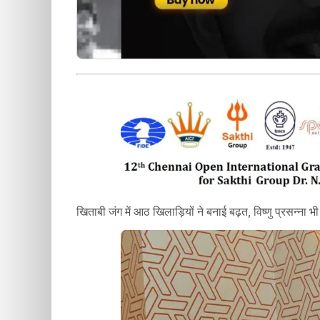
खिताबी जंग में आठ खिलाड़ियों ने बनाई बढ़त, विष्णु प्रसन्ना 