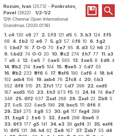
Rozum, Ivan
2573
-
Ponkratov,
Pavel
2622
1/2-1/2
12th Chennai Open International
Grandmas
2020.01.18
1.
c4
130
c6
27
2.
♘
f3
121
d5
5
3.
b3
124
♗
f5
68
4.
♗
b2
12
e6
7
5.
g3
57
♘
f6
10
6.
♗
g2
5
♘
bd7
16
7.
O-O
70
♗
e7
95
8.
d3
52
h6
23
9.
♘
bd2
74
O-O
20
10.
♕
c2
274
♗
h7
77
11.
a3
7
a5
4
12.
♘
e5
7
♘
xe5
565
13.
♗
xe5
8
♗
d6
4
14.
♕
b2
214
♗
xe5
104
15.
♕
xe5
3
♘
d7
55
16.
♕
b2
233
♕
f6
6
17.
♕
xf6
190
♘
xf6
4
18.
b4
102
axb4
156
19.
axb4
76
♖
fc8
4
20.
♘
b3
552
♔
f8
510
21.
♖
fc1
172
♘
d7
398
22.
cxd5
167
exd5
156
23.
♗
h3
873
f5
13
24.
f4
74
♔
e7
348
25.
♔
f2
637
♖
xa1
268
26.
♖
xa1
22
♖
b8
5
27.
♘
c5
322
♘
xc5
196
28.
bxc5
111
♔
f6
8
29.
♖
b1
275
♗
g8
53
30.
g4
117
fxg4
289
31.
♗
xg4
2
♗
e6
5
32.
♗
xe6
298
♔
xe6
9
33.
♔
f3
177
g5
141
34.
e3
38
gxf4
31
35.
exf4
10
♔
f5
131
36.
h4
62
♖
e8
167
37.
♖
xb7
55
d4