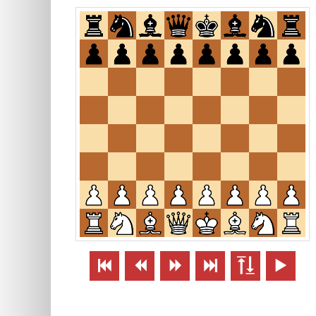





