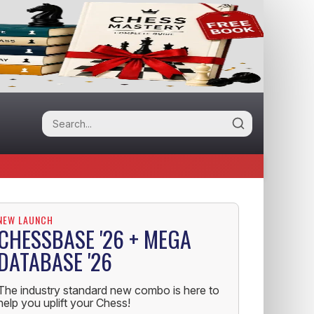
NEW LAUNCH
CHESSBASE '26 + MEGA
DATABASE '26
The industry standard new combo is here to
help you uplift your Chess!